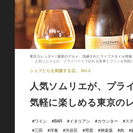
東京カレンダー | 最新のグルメ、洗練されたライフスタイル情報
人気ソムリエが、プライベートで訪れる食事とワインを気軽
シェフたちを刺激する店。 Vol.3
人気ソムリエが、プラ
気軽に楽しめる東京のレ
#ワイン
#BAR
#イタリアン
#カウンター
#ス
#三田
#洋食
#渋谷区
#用賀
#神楽坂
#肉
#