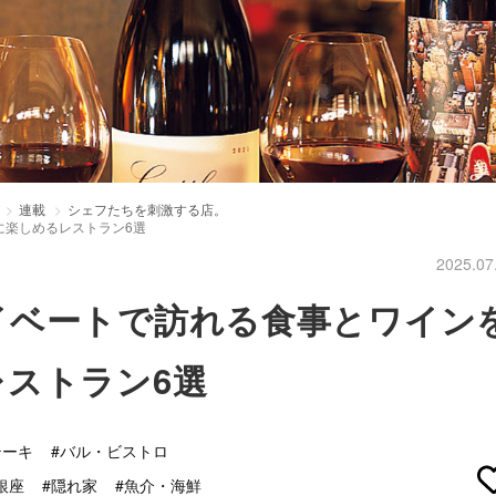
連載
シェフたちを刺激する店。
に楽しめるレストラン6選
2025.07
イベートで訪れる食事とワイン
ストラン6選
テーキ
#バル・ビストロ
銀座
#隠れ家
#魚介・海鮮