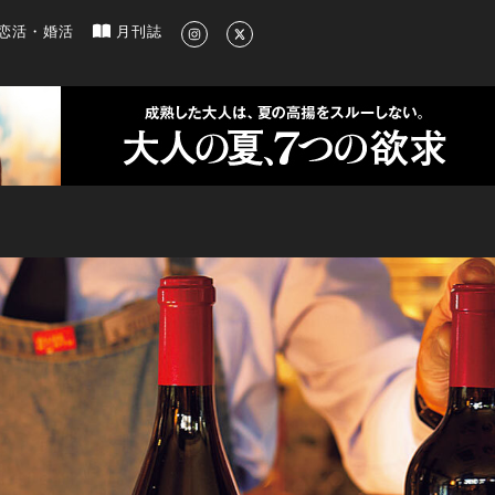
新のグルメ、洗練されたライフスタイル情報
恋活・婚活
月刊誌