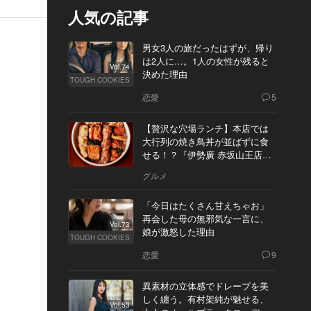
人気の記事
男女3人の旅だったはずが、帰り
は2人に…。1人の女性が残ると
Vol.74
決めた理由
TOUGH COOKIES
恋愛
5
【贅沢な穴場ランチ】本店では
大行列の焼き鳥丼が並ばずに食
せる！？『伊勢廣 赤坂山王店』
へ
グルメ
「今日はたくさん甘えちゃお」
再会した母の無邪気な一言に、
Vol.73
娘が激怒した理由
TOUGH COOKIES
恋愛
9
異素材の立体感でドレープを美
しく纏う。有村架純が魅せる、
Vol.53