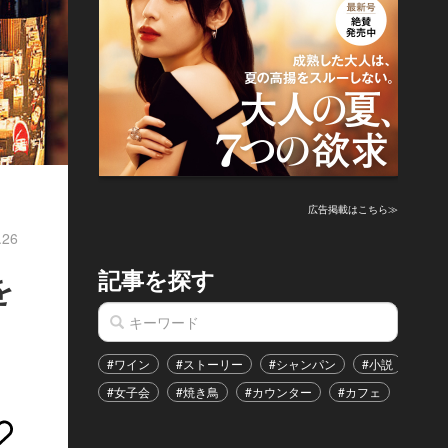
広告掲載はこちら≫
.26
記事を探す
を
#ワイン
#ストーリー
#シャンパン
#小説
#家
#女子会
#焼き鳥
#カウンター
#カフェ
#イベ