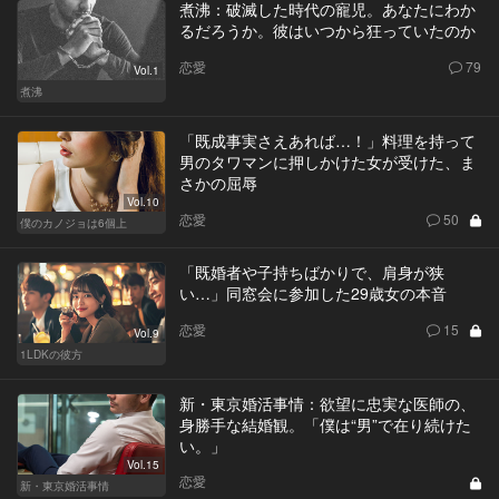
煮沸：破滅した時代の寵児。あなたにわか
るだろうか。彼はいつから狂っていたのか
恋愛
79
Vol.1
煮沸
「既成事実さえあれば…！」料理を持って
男のタワマンに押しかけた女が受けた、ま
さかの屈辱
Vol.10
恋愛
50
僕のカノジョは6個上
「既婚者や子持ちばかりで、肩身が狭
い…」同窓会に参加した29歳女の本音
恋愛
15
Vol.9
1LDKの彼方
新・東京婚活事情：欲望に忠実な医師の、
身勝手な結婚観。「僕は“男”で在り続けた
い。」
Vol.15
恋愛
新・東京婚活事情