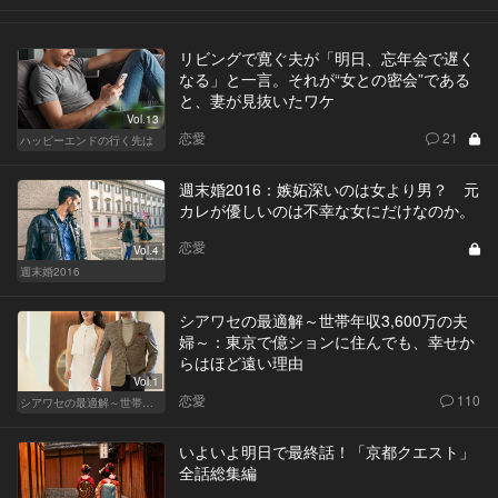
リビングで寛ぐ夫が「明日、忘年会で遅く
なる」と一言。それが“女との密会”である
と、妻が見抜いたワケ
Vol.13
恋愛
21
ハッピーエンドの行く先は
週末婚2016：嫉妬深いのは女より男？ 元
カレが優しいのは不幸な女にだけなのか。
恋愛
Vol.4
週末婚2016
シアワセの最適解～世帯年収3,600万の夫
婦～：東京で億ションに住んでも、幸せか
らはほど遠い理由
Vol.1
恋愛
110
シアワセの最適解～世帯年収3,600万の夫婦～
いよいよ明日で最終話！「京都クエスト」
全話総集編