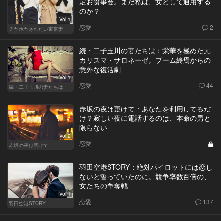
定お食事会。まだ私は、女として通用する
のか？
Vol.1
恋愛
2
チヤホヤされたい東京妻
続・二子玉川の妻たちは：栄華を極めた元
カリスマ・サロネーゼ。ブーム終焉からの
意外な復活劇
Vol.1
恋愛
44
続・二子玉川の妻たちは
赤坂の夜は更けて：あなたを利用してるだ
け？寂しい夜に電話するのは、本命の男と
限らない
Vol.2
恋愛
赤坂の夜は更けて
羽田空港STORY：絶対パイロットには恋し
ないと誓っていたのに。競争率数百倍の、
女たちの争奪戦
Vol.1
恋愛
137
羽田空港STORY