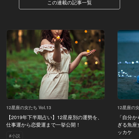
この連載の記事一覧
12星座の女たち Vol.13
12星座の女た
【2019年下半期占い】12星座別の運勢を、
「自分か
仕事運から恋愛運まで一挙公開！
ぎる魚座
ッカケ
#小説