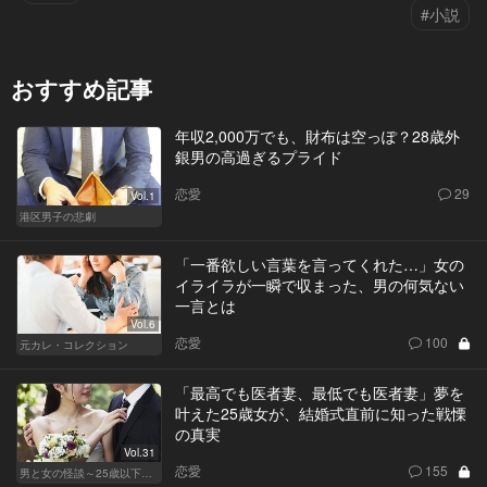
#小説
おすすめ記事
年収2,000万でも、財布は空っぽ？28歳外
銀男の高過ぎるプライド
恋愛
29
Vol.1
港区男子の悲劇
「一番欲しい言葉を言ってくれた…」女の
イライラが一瞬で収まった、男の何気ない
一言とは
Vol.6
恋愛
100
元カレ・コレクション
「最高でも医者妻、最低でも医者妻」夢を
叶えた25歳女が、結婚式直前に知った戦慄
の真実
Vol.31
恋愛
155
男と女の怪談～25歳以下閲覧禁止～