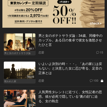
男と女のポテトサラダ論：34歳、同棲中の
カップル。ある日の食卓で彼女を激怒させ
たひと言
Vol.1
恋愛
15
男と女のポテトサラダ論
いよいよ決別の時・・・。「あの家には戻
らない」と決意した女に忍び寄る、足音の
正体とは
Vol.13
恋愛
100
呪われた家
人気男性タレントに近づく、女性記者の思
惑。彼が必死で隠している“裏の顔”に迫
る、女の執念
Vol.6