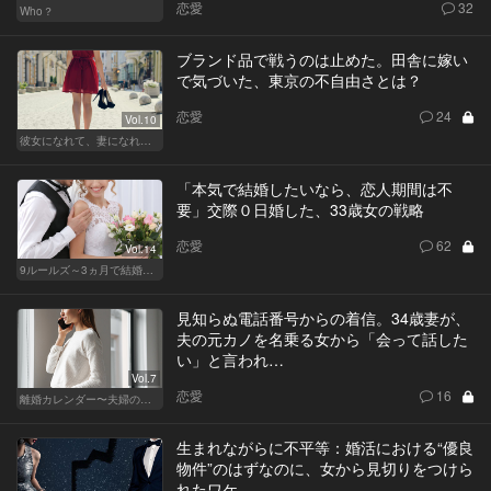
恋愛
32
Who？
ブランド品で戦うのは止めた。田舎に嫁い
で気づいた、東京の不自由さとは？
恋愛
24
Vol.10
彼女になれて、妻になれない
「本気で結婚したいなら、恋人期間は不
要」交際０日婚した、33歳女の戦略
恋愛
62
Vol.14
9ルールズ～3ヵ月で結婚する方法～
見知らぬ電話番号からの着信。34歳妻が、
夫の元カノを名乗る女から「会って話した
い」と言われ…
Vol.7
恋愛
16
離婚カレンダー〜夫婦の正しい終わり方〜
生まれながらに不平等：婚活における“優良
物件”のはずなのに、女から見切りをつけら
れたワケ