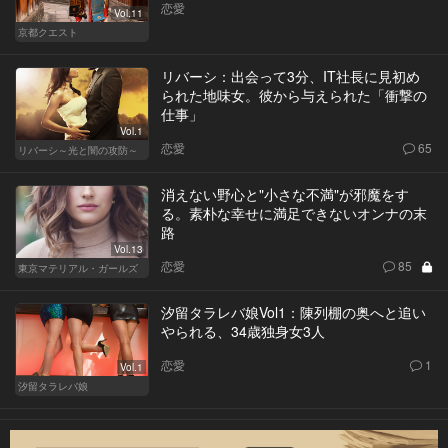
恋愛
Vol.11
京都クエスト
リバーシ：出会って3分、IT社長に見初め
られた地味女。彼から与えられた「衝撃の
仕事」
Vol.1
恋愛
65
リバーシ～光と闇の攻防～
消えない野心と"小さな不満"が邪魔をす
る。素朴な幸せに満足できないオンナの末
路
Vol.13
恋愛
85
東京マテリアル・ガールズ
汐留タラレバ娘Vol1：陳列棚の奥へと追い
やられる、34歳独身女3人
恋愛
1
Vol.1
汐留タラレバ娘