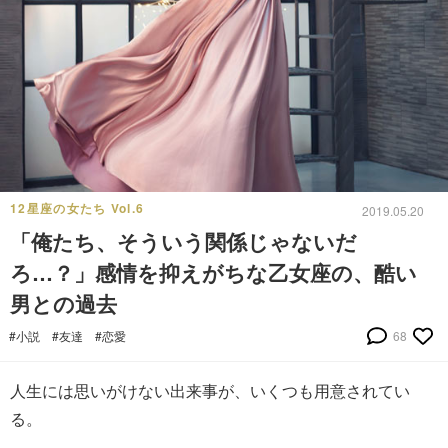
12星座の女たち Vol.6
2019.05.20
「俺たち、そういう関係じゃないだ
ろ…？」感情を抑えがちな乙女座の、酷い
男との過去
#小説
#友達
#恋愛
68
人生には思いがけない出来事が、いくつも用意されてい
る。