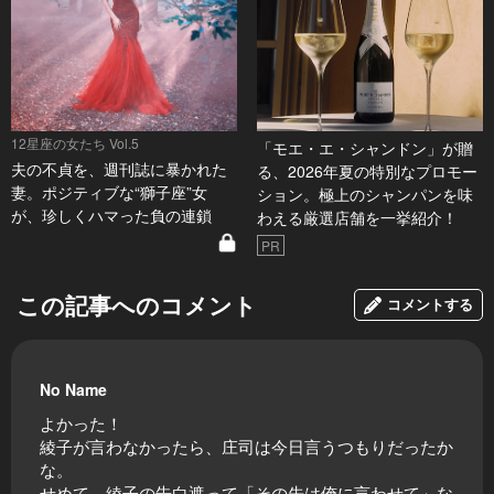
12星座の女たち Vol.5
「モエ・エ・シャンドン」が贈
夫の不貞を、週刊誌に暴かれた
る、2026年夏の特別なプロモー
妻。ポジティブな“獅子座”女
ション。極上のシャンパンを味
が、珍しくハマった負の連鎖
わえる厳選店舗を一挙紹介！
PR
この記事へのコメント
コメントする
No Name
よかった！
綾子が言わなかったら、庄司は今日言うつもりだったか
な。
せめて、綾子の告白遮って「その先は俺に言わせて」な