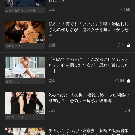
Vol.1
恋愛
56
生まれながらに不平等
仏かよ！何でも「いいよ」と囁く港区おじ
さんの優しさが、港区女子を舞い上がらせ
る
Vol.10
恋愛
1
港区おじさん
「初めて男の人に、こんな風にしてもらえ
た」。心を掴まれた女が、思わず彼にした
コト
Vol.7
恋愛
54
高嶺のカナ
2人の女と1人の男。複雑に絡まった関係の
結末は？「恋の大三角形」総集編
恋愛
4
Vol.16
恋の大三角形
チヤホヤされたい東京妻：禁断の既婚者限