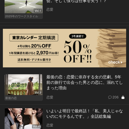
会。そして僕らは仕事を失う！？
恋愛
Vol.1
2025年のワークスタイル
最後の恋：恋愛に依存する女の悲劇。5年
前の旅行で出会った男との恋に、溺れてし
まった理由
Vol.3
恋愛
206
最後の恋
いよいよ明日で最終話！「私、美人じゃな
いのにモテるんです。」全話総集編
恋愛
Vol.15