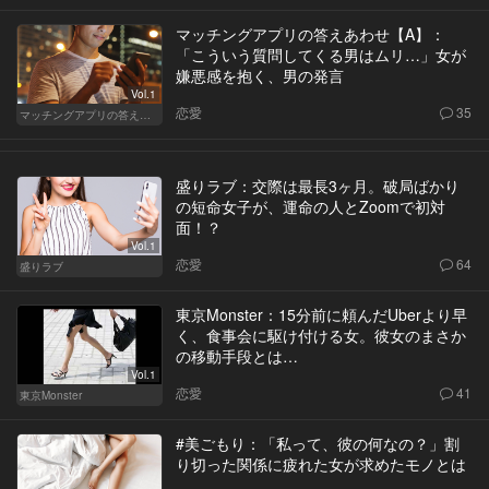
マッチングアプリの答えあわせ【A】：
「こういう質問してくる男はムリ…」女が
嫌悪感を抱く、男の発言
Vol.1
恋愛
35
マッチングアプリの答えあわせ【A】
盛りラブ：交際は最長3ヶ月。破局ばかり
の短命女子が、運命の人とZoomで初対
面！？
Vol.1
恋愛
64
盛りラブ
東京Monster：15分前に頼んだUberより早
く、食事会に駆け付ける女。彼女のまさか
の移動手段とは…
Vol.1
恋愛
41
東京Monster
#美ごもり：「私って、彼の何なの？」割
り切った関係に疲れた女が求めたモノとは