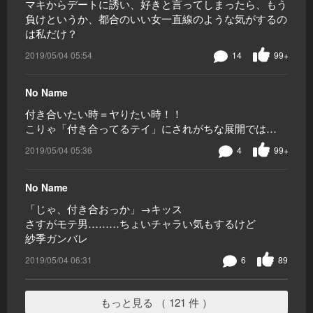
マキからデートに誘い、好きと言ってしまったら、もう
負けというか、都合のいい女一直線のような気がするの
は私だけ？
2019/05/04 05:54
14
99+
No Name
付き合いたい時＝ヤりたい時！！
こりゃ「付き合ってるテイ」にされがちな展開では…
2019/05/04 05:36
4
99+
No Name
「じゃ、付き合おっか」→キッス
さすがモテ男………ちょいチャラい気もするけど
紗季ガンバレ
2019/05/04 06:31
6
89
もっと見る （ 121 件 ）