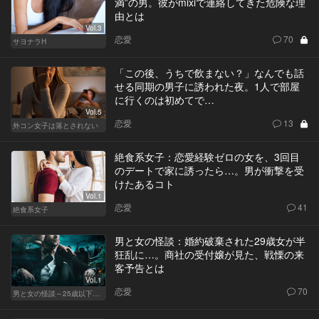
満”の男。彼がmixiで連絡してきた危険な理
由とは
Vol.3
恋愛
70
サヨナラH
「この後、うちで飲まない？」なんでも話
せる同期の男子に誘われた夜。1人で部屋
に行くのは初めてで…
Vol.5
恋愛
13
外コン女子は落とされない
絶食系女子：恋愛経験ゼロの女を、3回目
のデートで家に誘ったら…。男が衝撃を受
けたあるコト
Vol.1
恋愛
41
絶食系女子
男と女の怪談：婚約破棄された29歳女が半
狂乱に…。商社の受付嬢が見た、戦慄の来
客予告とは
Vol.1
恋愛
70
男と女の怪談～25歳以下閲覧禁止～