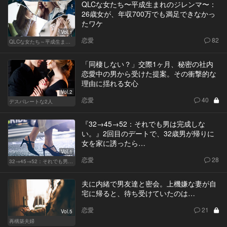
QLCな女たち〜平成生まれのジレンマ〜：
26歳女が、年収700万でも満足できなかっ
たワケ
Vol.1
恋愛
82
QLCな女たち～平成生まれのジレンマ～
「同棲しない？」交際1ヶ月、秘密の社内
恋愛中の男から受けた提案。その衝撃的な
理由に揺れる女心
Vol.2
恋愛
40
デスパレートな2人
『32→45→52：それでも男は完成しな
い。』2回目のデートで、32歳男が帰りに
女を家に誘ったら…
Vol.1
恋愛
28
32→45→52：それでも男は完成しない。
夫に内緒で男友達と密会。上機嫌な妻が自
宅に帰ると、待ち受けていたのは…
恋愛
21
Vol.5
再構築夫婦