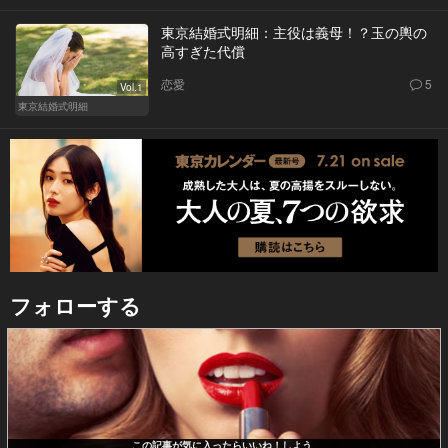
東京結婚式明細：主役は義母！？玉の輿の
高すぎた代償
恋愛
5
Vol.1
東京結婚式明細
フォローする
この記事が気に入ったらいいね！しよう