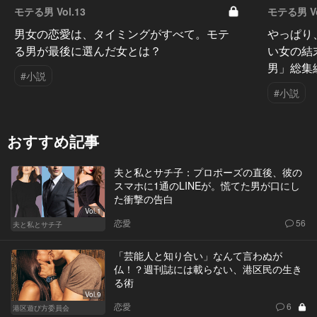
モテる男 Vol.13
モテる男 Vo
男女の恋愛は、タイミングがすべて。モテ
やっぱり
る男が最後に選んだ女とは？
い女の結
男」総集
#小説
#小説
おすすめ記事
夫と私とサチ子：プロポーズの直後、彼の
スマホに1通のLINEが。慌てた男が口にし
た衝撃の告白
Vol.1
恋愛
56
夫と私とサチ子
「芸能人と知り合い」なんて言わぬが
仏！？週刊誌には載らない、港区民の生き
る術
Vol.9
恋愛
6
港区遊び方委員会