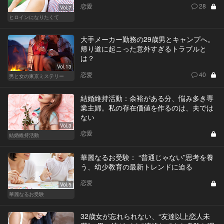
恋愛
28
Vol.7
ヒロインになりたくて
大手メーカー勤務の29歳男とキャンプへ。
帰り道に起こった意外すぎるトラブルと
は？
Vol.13
恋愛
40
男と女の東京ミステリー
結婚維持活動：余裕がある分、悩み多き専
業主婦。私の存在価値を作るのは、夫では
ない
Vol.3
恋愛
結婚維持活動
華麗なるお受験： “普通じゃない”思考を養
う、幼少教育の最新トレンドに迫る
恋愛
Vol.5
華麗なるお受験
32歳女が忘れられない、“友達以上恋人未