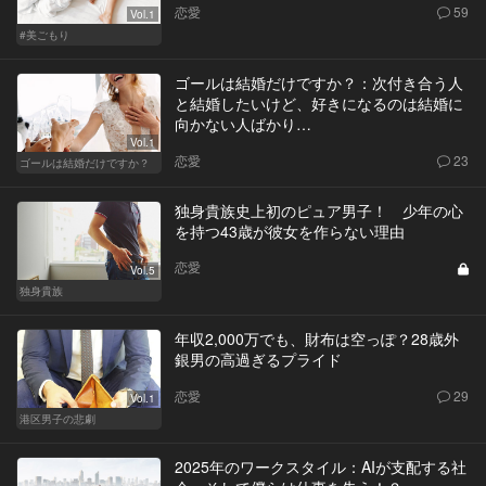
恋愛
59
Vol.1
#美ごもり
ゴールは結婚だけですか？：次付き合う人
と結婚したいけど、好きになるのは結婚に
向かない人ばかり…
Vol.1
恋愛
23
ゴールは結婚だけですか？
独身貴族史上初のピュア男子！ 少年の心
を持つ43歳が彼女を作らない理由
恋愛
Vol.5
独身貴族
年収2,000万でも、財布は空っぽ？28歳外
銀男の高過ぎるプライド
恋愛
29
Vol.1
港区男子の悲劇
2025年のワークスタイル：AIが支配する社