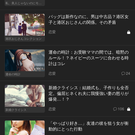
私、美人じゃないのにモテるんです。
バッグは新作なのに、男は中古品？港区女
子と港区おじさんの関係。その矛盾
恋愛
Vol.2
港区おじさんコレクション
運命の時計：お受験ママの間では、暗黙の
ルール！？ネイビーのスーツに合わせる時
計はコレ
Vol.1
恋愛
24
運命の時計
新婚クライシス：結婚式も、子作りも全否
定。偏屈ヒネくれ夫に我慢強い妻の怒りが
爆発…！？
Vol.2
恋愛
106
新婚クライシス
「やっぱり好き…」友達の彼を狙う女が衝
動的にとった行動