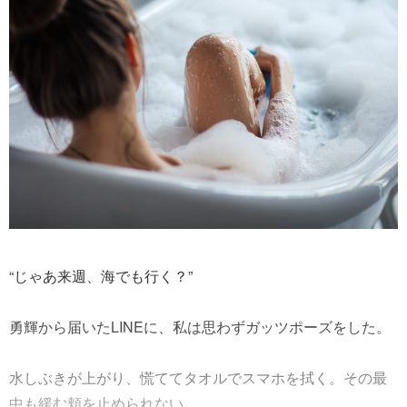
“じゃあ来週、海でも行く？”
勇輝から届いたLINEに、私は思わずガッツポーズをした。
水しぶきが上がり、慌ててタオルでスマホを拭く。その最
中も緩む頬を止められない。