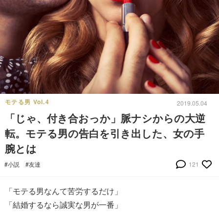
モテる男 Vol.4
2019.05.04
「じゃ、付き合おっか」脈ナシからの大逆
転。モテる男の告白を引き出した、女の手
腕とは
#小説
#友達
121
「モテる男なんて苦労するだけ」
「結婚するなら誠実な男が一番」