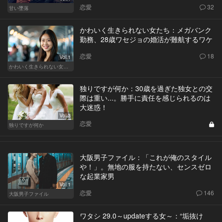
恋愛
32
甘い墜落
かわいく生きられない女たち：メガバンク
勤務、28歳ワセジョの婚活が難航するワケ
恋愛
18
Vol.1
かわいく生きられない女たち
独りですが何か：30歳を過ぎた独女との交
際は重い...。勝手に責任を感じられるのは
大迷惑！
Vol.3
恋愛
独りですが何か
大阪男子ファイル：「これが俺のスタイル
や！」。無地の服を持たない、センスゼロ
な起業家男
Vol.1
恋愛
146
大阪男子ファイル
ワタシ 29.0～updateする女～：“垢抜け