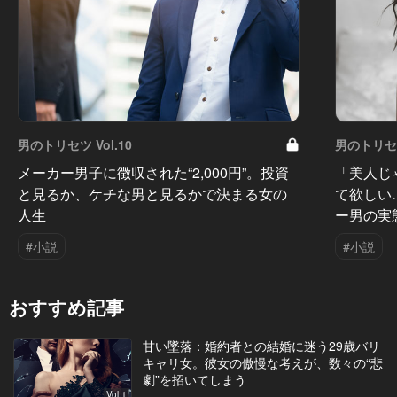
男のトリセツ Vol.10
男のトリセツ
メーカー男子に徴収された“2,000円”。投資
「美人じ
と見るか、ケチな男と見るかで決まる女の
て欲しい
人生
ー男の実
#小説
#小説
おすすめ記事
甘い墜落：婚約者との結婚に迷う29歳バリ
キャリ女。彼女の傲慢な考えが、数々の“悲
劇”を招いてしまう
Vol.1