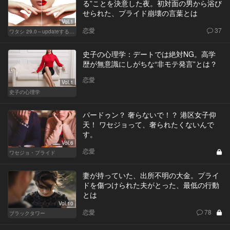
る”ことを決意した夜。初対面の男から浴び
せられた、プライド崩壊の言葉とは
Vol.1
恋愛
37
ワタシ 29.0～updateする女～
史子の心理学：デートでは絶対NG。高学
歴が無意識にしがちな“非モテ発言”とは？
恋愛
Vol.1
史子の心理学
パードゥン？ 奢らないで！？ 港区女子仰
天！ ワセジョって、奢られたくないんで
す。
Vol.6
恋愛
ワセジョ・プライド
妻が持っていた、出所不明の大金。プライ
ドを傷つけられた夫がとった、最低の行動
とは
Vol.10
恋愛
78
ブラックタワー