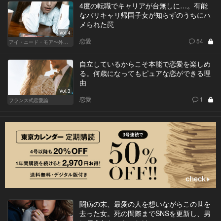
4度の転職でキャリアが台無しに…。有能
なバリキャリ帰国子女が知らずのうちにハ
メられた罠
Vol.4
恋愛
54
アイ・ニード・モア〜外資系オンナの欲望〜
自立しているからこそ本能で恋愛を楽しめ
る。何歳になってもピュアな恋ができる理
由
Vol.3
恋愛
1
フランス式恋愛論
闘病の末、最愛の人を想いながらこの世を
去った女。死の間際までSNSを更新し、男