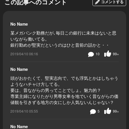
この記事へのコメント
コメントする
No Name
某メガバンク勤務だが､毎日この銀行に未来はないと思
いながら働いてる。
銀行勤めが堅実だというのはひと昔前の話かと・・
2019/04/10 06:16
10
99+
No Name
頭がおかたくて、堅実志向で、でも浮気とかはしちゃう
ようなハチャけ方してる。
要は、昔ながらの男ってことでしょ。魅力的？
専業主婦になりたがり男尊女卑を地でいく昔ながらの価
値観を引きずる地方の女にしか人気ないんじゃない？
2019/04/10 05:55
5
99+
No Name