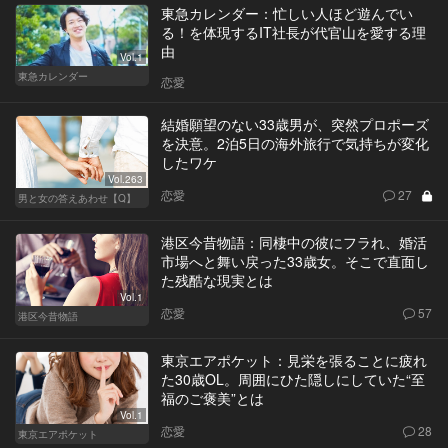
東急カレンダー：忙しい人ほど遊んでい
る！を体現するIT社長が代官山を愛する理
由
Vol.1
東急カレンダー
恋愛
結婚願望のない33歳男が、突然プロポーズ
を決意。2泊5日の海外旅行で気持ちが変化
したワケ
Vol.263
恋愛
27
男と女の答えあわせ【Q】
港区今昔物語：同棲中の彼にフラれ、婚活
市場へと舞い戻った33歳女。そこで直面し
た残酷な現実とは
Vol.1
恋愛
57
港区今昔物語
東京エアポケット：見栄を張ることに疲れ
た30歳OL。周囲にひた隠しにしていた“至
福のご褒美”とは
Vol.1
恋愛
28
東京エアポケット