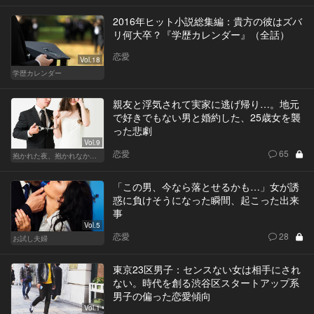
2016年ヒット小説総集編：貴方の彼はズバ
リ何大卒？『学歴カレンダー』（全話）
恋愛
Vol.18
学歴カレンダー
親友と浮気されて実家に逃げ帰り…。地元
で好きでもない男と婚約した、25歳女を襲
った悲劇
Vol.9
恋愛
65
抱かれた夜、抱かれなかった夜
「この男、今なら落とせるかも…」女が誘
惑に負けそうになった瞬間、起こった出来
事
Vol.5
恋愛
28
お試し夫婦
東京23区男子：センスない女は相手にされ
ない。時代を創る渋谷区スタートアップ系
男子の偏った恋愛傾向
Vol.1