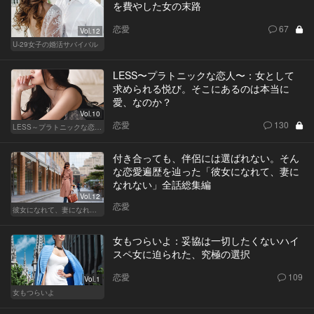
を費やした女の末路
恋愛
67
Vol.12
U-29女子の婚活サバイバル
LESS〜プラトニックな恋人〜：女として
求められる悦び。そこにあるのは本当に
愛、なのか？
Vol.10
恋愛
130
LESS～プラトニックな恋人～
付き合っても、伴侶には選ばれない。そん
な恋愛遍歴を辿った「彼女になれて、妻に
なれない」全話総集編
Vol.12
恋愛
彼女になれて、妻になれない
女もつらいよ：妥協は一切したくないハイ
スペ女に迫られた、究極の選択
恋愛
109
Vol.1
女もつらいよ