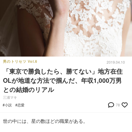
男のトリセツ Vol.6
2019.04.10
「東京で勝負したら、勝てない」地方在住
OLが地道な方法で掴んだ、年収1,000万男
との結婚のリアル
三浦マキ
#小説
#恋愛
78
世の中には、星の数ほどの職業がある。