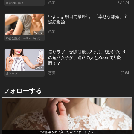
恋愛
174
東京23区男子
いよいよ明日で最終話！「幸せな離婚」全
話総集編
恋愛
Vol.13
幸せな離婚 written by 内埜さくら
盛りラブ：交際は最長3ヶ月。破局ばかり
の短命女子が、運命の人とZoomで初対
面！？
Vol.1
恋愛
64
盛りラブ
フォローする
この記事が気に入ったらいいね！しよう