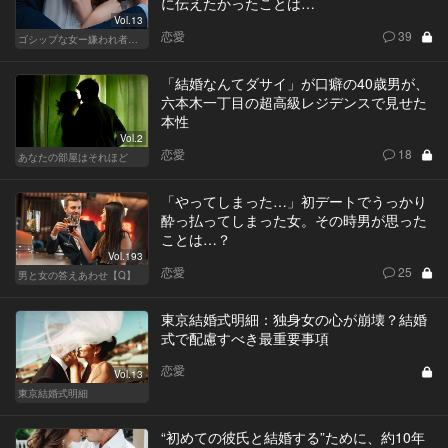
に伝えたかったことは…
Vol.13
恋愛
39
ゴシップな女ー嫌われ者のカレンが死んだー
「結婚なんてダサイ」が口癖の40歳男が、
六本木一丁目の超高級レジデンスで見せた
本性
Vol.2
恋愛
18
あなたの部屋はそれほど
「やってしまった…」初デートでうっかり
酔っ払ってしまった女。その時男が思った
ことは…？
Vol.193
恋愛
25
男と女の答えあわせ【Q】
東京結婚式明細：独身女の心が崩壊？結婚
式で配慮すべき最重要事項
恋愛
Vol.13
東京結婚式明細
“初めての彼氏と結婚する”ために、約10年