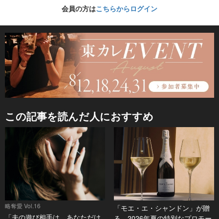
会員の方は
こちらからログイン
この記事を読んだ人におすすめ
略奪愛 Vol.16
「モエ・エ・シャンドン」が贈
「夫の遊び相手は、あなただけ
る、2026年夏の特別なプロモー