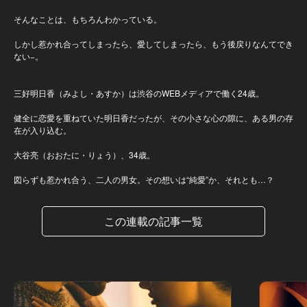
そんなことは、もちろんわかっている。
しかし惹かれ合ってしまったら、愛してしまったら、もう後戻りなんてでき
ない−。
三好明日香（みよし・あすか）は渋谷のWEBメディアで働く24歳。
健全に恋愛を重ねていた明日香だったが、その小さな心の隙に、ある男の存
在が入り込む。
大谷亮（おおたに・りょう）、34歳。
図らずも惹かれ合う、二人の男女。その想いは“純愛”か、それとも…？
この連載の記事一覧