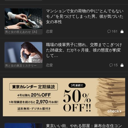
マンションで女の荷物の中に“とんでもない
モノ”を見つけてしまった男。彼が気づいた
女の本性
Vol.31
恋愛
161
男と女の答えあわせ【A】
職場の後輩男子に惚れ、交際までこぎつけ
た28歳女。だが1ヶ月後、彼の態度が豹変
して…
Vol.21
恋愛
15
男と女の東京ミステリー
東京いい街、やれる部屋：麻布台在住コン