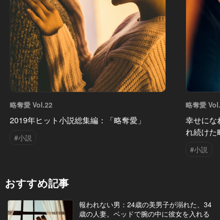
略奪愛 Vol.22
略奪愛 Vol.
2019年ヒット小説総集編：「略奪愛」
幸せにな
れ続けた
#小説
#小説
おすすめ記事
報われない男：24歳の美男子が溺れた、34
歳の人妻。ベッドで腕の中に彼女を入れる