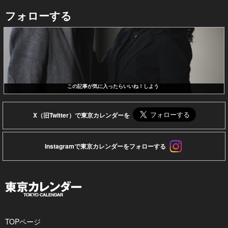
フォローする
この記事が気に入ったらいいね！しよう
X（旧Twitter）で東京カレンダーを
Instagramで東京カレンダーをフォローする
TOPページ