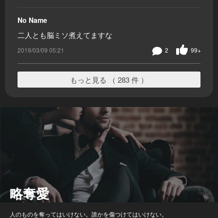
No Name
二人とも脳ミソ煮えてますな
2019/03/09 05:21
2
99+
もっと見る （ 283 件 ）
略奪愛
人のものを奪ってはいけない。誰かを傷つけてはいけない。