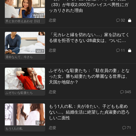
（33）が年収2,000万のハイスペ男性にガ
ッカリされた理由
Vol.227
恋愛
32
男と女の答えあわせ【Q】
「元カレと縁を切れない…」家を訪ねてく
る彼を拒否できない28歳女は、ついに…
恋愛
11
Vol.7
運命なんて、今さら
ふぞろいな駐妻たち：「駐在員の妻」とな
った女。勝ち組妻たちの華麗なる世界は、
天国か地獄か？
Vol.1
恋愛
345
ふぞろいな駐妻たち
もう1人の私：夫が冷たい、子どもも産め
ない…。結婚生活に絶望した貞淑妻の恐ろ
しい二面性
Vol.1
恋愛
71
もう1人の私