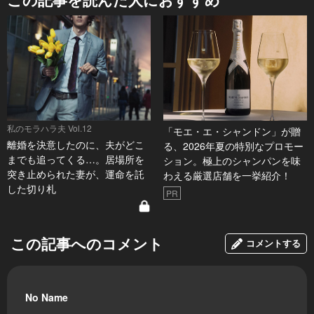
私のモラハラ夫 Vol.12
「モエ・エ・シャンドン」が贈
離婚を決意したのに、夫がどこ
る、2026年夏の特別なプロモー
までも追ってくる…。居場所を
ション。極上のシャンパンを味
突き止められた妻が、運命を託
わえる厳選店舗を一挙紹介！
した切り札
PR
この記事へのコメント
コメントする
No Name