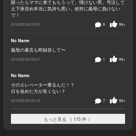
困ったらママに来てもらうって。情けない男。号泣して
土下座含め本当に気持ち悪い。絶対に義母に負けない
で！
2019/02/28 05:50
8
99+
No Name
義母の暴言も即録音して〜
2019/02/28 05:47
1
99+
No Name
そのエレベーター乗るんだ！？
日を改めた方が良くない？
2019/02/28 05:15
7
99+
もっと見る （ 115 件 ）