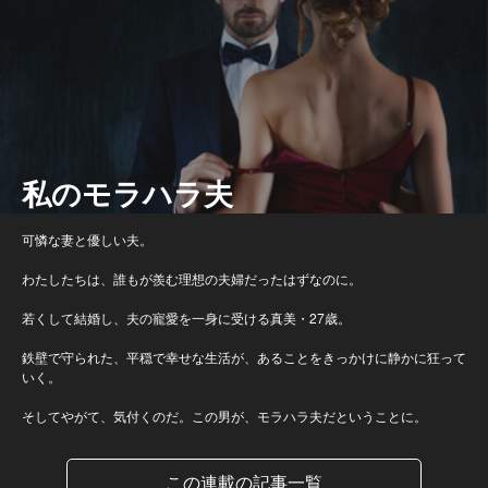
私のモラハラ夫
可憐な妻と優しい夫。
わたしたちは、誰もが羨む理想の夫婦だったはずなのに。
若くして結婚し、夫の寵愛を一身に受ける真美・27歳。
鉄壁で守られた、平穏で幸せな生活が、あることをきっかけに静かに狂って
いく。
そしてやがて、気付くのだ。この男が、モラハラ夫だということに。
この連載の記事一覧