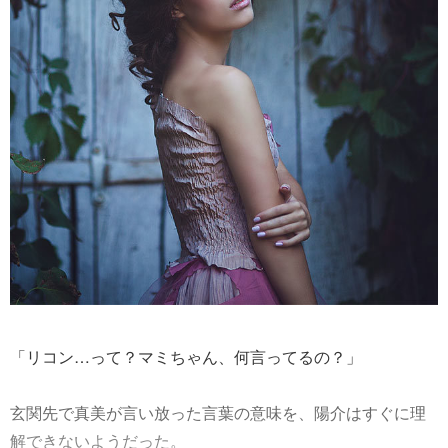
「リコン…って？マミちゃん、何言ってるの？」
玄関先で真美が言い放った言葉の意味を、陽介はすぐに理
解できないようだった。