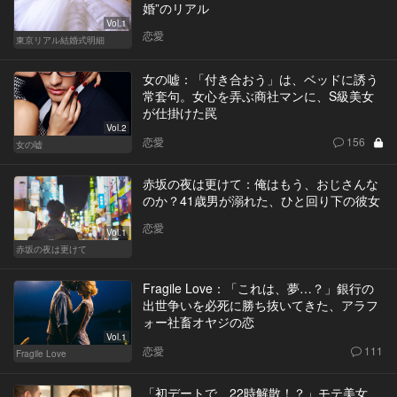
婚”のリアル
Vol.1
恋愛
東京リアル結婚式明細
女の嘘：「付き合おう」は、ベッドに誘う
常套句。女心を弄ぶ商社マンに、S級美女
が仕掛けた罠
Vol.2
恋愛
156
女の嘘
赤坂の夜は更けて：俺はもう、おじさんな
のか？41歳男が溺れた、ひと回り下の彼女
恋愛
Vol.1
赤坂の夜は更けて
Fragile Love：「これは、夢…？」銀行の
出世争いを必死に勝ち抜いてきた、アラフ
ォー社畜オヤジの恋
Vol.1
恋愛
111
Fragile Love
「初デートで、22時解散！？」モテ美女