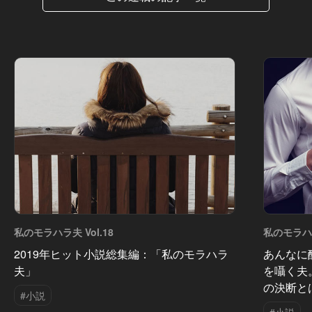
私のモラハラ夫 Vol.18
私のモラハラ
2019年ヒット小説総集編：「私のモラハラ
あんなに
夫」
を囁く夫
の決断と
#小説