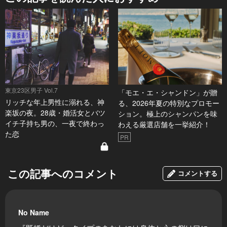
東京23区男子 Vol.7
「モエ・エ・シャンドン」が贈
リッチな年上男性に溺れる、神
る、2026年夏の特別なプロモー
楽坂の夜。28歳・婚活女とバツ
ション。極上のシャンパンを味
イチ子持ち男の、一夜で終わっ
わえる厳選店舗を一挙紹介！
た恋
PR
この記事へのコメント
コメントする
No Name