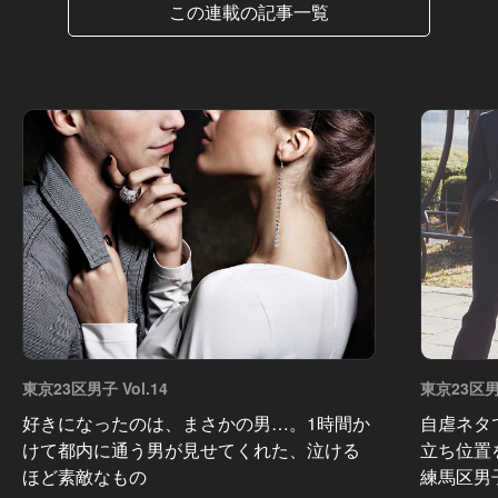
この連載の記事一覧
東京23区男子 Vol.14
東京23区男子
好きになったのは、まさかの男…。1時間か
自虐ネタ
けて都内に通う男が見せてくれた、泣ける
立ち位置
ほど素敵なもの
練馬区男