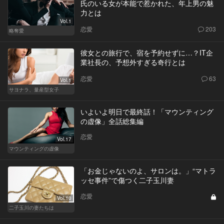
氏のいる女が本能で惹かれた、年上男の魅
力とは
Vol.1
恋愛
203
略奪愛
彼女との旅行で、宿を予約せずに…？IT企
業社長の、予想外すぎる奇行とは
恋愛
63
Vol.1
サヨナラ、量産型女子
いよいよ明日で最終話！「マウンティング
の虚像」全話総集編
恋愛
Vol.17
マウンティングの虚像
「お金じゃないのよ、サロンは。」“マトラ
ッセ事件”で傷つく二子玉川妻
恋愛
Vol.10
二子玉川の妻たちは