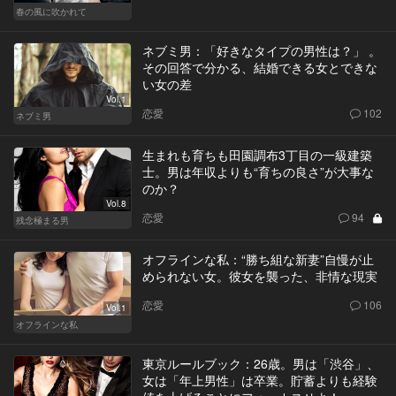
春の風に吹かれて
ネブミ男：「好きなタイプの男性は？」 。
その回答で分かる、結婚できる女とできな
い女の差
Vol.1
恋愛
102
ネブミ男
生まれも育ちも田園調布3丁目の一級建築
士。男は年収よりも“育ちの良さ”が大事な
のか？
Vol.8
恋愛
94
残念極まる男
オフラインな私：“勝ち組な新妻”自慢が止
められない女。彼女を襲った、非情な現実
恋愛
106
Vol.1
オフラインな私
東京ルールブック：26歳。男は「渋谷」、
女は「年上男性」は卒業。貯蓄よりも経験