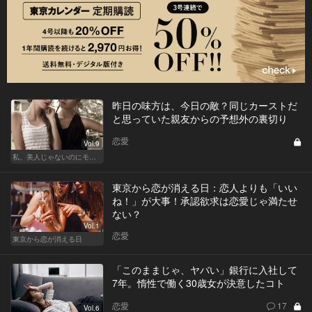
昨日の味方は、今日の敵？同じカーストだ
と思っていた親友からの予想外の裏切り
恋愛
Vol.9
私、美人じゃないのにモテるんです。
東京から恋が消える日：恋人よりも「いい
ね！」が大事！承認欲求は恋愛じゃ満たせ
ない？
Vol.1
恋愛
東京から恋が消える日
「このままじゃ、ヤバい」銀行に入社して
7年。惰性で働く30歳女が決意したコト
恋愛
17
Vol.6