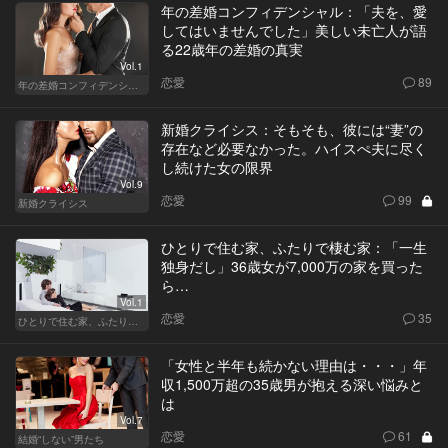
年の差婚コンフィデンシャル：「夫を、愛
してはいませんでした」美しい未亡人が語
る22歳年の差婚の真実
Vol.1
恋愛
89
年の差婚コンフィデンシャル
新婚クライシス：そもそも、彼には“妻”の
存在など必要なかった。ハイスぺ夫に尽く
し続けた女の限界
Vol.9
恋愛
99
新婚クライシス
ひとりで住む家、ふたりで棲む家：「一生
独身だし」36歳女が7,000万の家を買った
ら…
Vol.1
恋愛
35
ひとりで住む家、ふたりで棲む家
「女性と半年も続かない理由は・・・」年
収1,500万超の35歳男が抱える深い悩みと
は
Vol.7
恋愛
61
結婚“しない”男たち