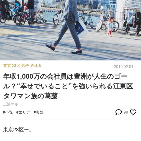
東京23区男子 Vol.8
2019.02.04
年収1,000万の会社員は豊洲が人生のゴー
ル？“幸せでいること”を強いられる江東区
タワマン族の葛藤
三浦マキ
#小説
#エリア
#夫婦
98
東京23区ー。