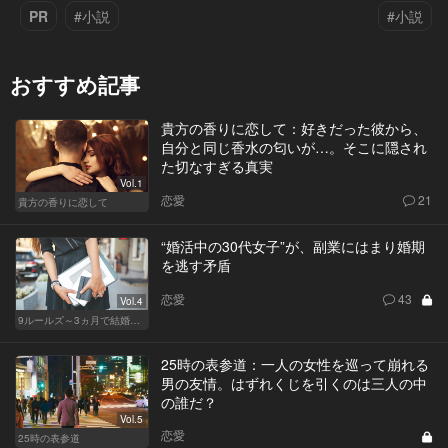
PR
#小説
#小説
おすすめ記事
貴方の香りに恋して：好きだった彼から、
自分と同じ香水の匂いが…。そこに隠され
た切なすぎる真実
Vol.1
恋愛
21
貴方の香りに恋して
“婚活中の30代女子”が、副業にはまり婚期
を逃す矛盾
恋愛
43
Vol.4
9ルールズ～3ヵ月で結婚する方法～
25時の表参道：一人の女性を巡って崩れる
男の友情。はずれくじを引くのは三人の中
の誰だ？
Vol.5
恋愛
25時の表参道