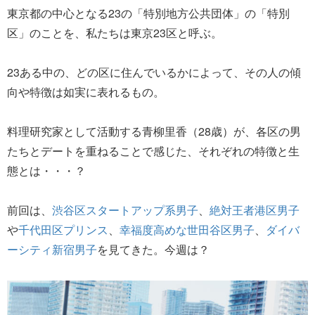
東京都の中心となる23の「特別地方公共団体」の「特別
区」のことを、私たちは東京23区と呼ぶ。
23ある中の、どの区に住んでいるかによって、その人の傾
向や特徴は如実に表れるもの。
料理研究家として活動する青柳里香（28歳）が、各区の男
たちとデートを重ねることで感じた、それぞれの特徴と生
態とは・・・？
前回は、
渋谷区スタートアップ系男子
、
絶対王者港区男子
や
千代田区プリンス
、
幸福度高めな世田谷区男子
、
ダイバ
ーシティ新宿男子
を見てきた。今週は？