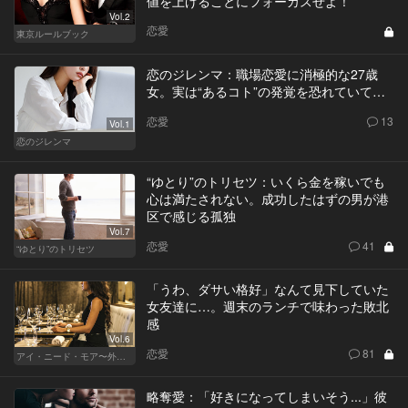
値を上げることにフォーカスせよ！
Vol.2
恋愛
東京ルールブック
恋のジレンマ：職場恋愛に消極的な27歳
女。実は“あるコト”の発覚を恐れていて…
恋愛
13
Vol.1
恋のジレンマ
“ゆとり”のトリセツ：いくら金を稼いでも
心は満たされない。成功したはずの男が港
区で感じる孤独
Vol.7
恋愛
41
“ゆとり”のトリセツ
「うわ、ダサい格好」なんて見下していた
女友達に…。週末のランチで味わった敗北
感
Vol.6
恋愛
81
アイ・ニード・モア〜外資系オンナの欲望〜
略奪愛：「好きになってしまいそう...」彼