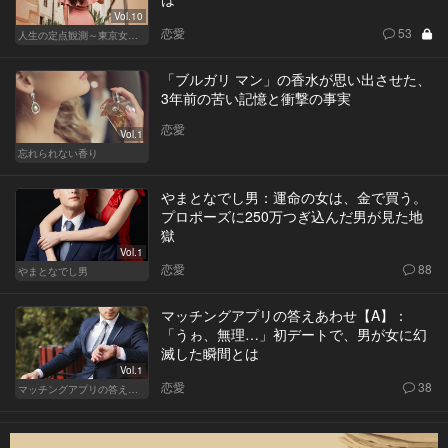
Vol.10
恋愛
53
人生の定点観測～東京女の就活事情～
「ブルガリ マン」の香水が思い出させた、
3年前の苦い記憶と衝撃の事実
恋愛
Vol.1
忘れられない香り
やまとなでし男：運命の女は、金で買う。
プロポーズに250万つぎ込んだ男が見た地
獄
Vol.1
恋愛
88
やまとなでし男
マッチングアプリの答えあわせ【A】：
「うゎ、無理…」初デートで、男が女に幻
滅した瞬間とは
Vol.1
恋愛
38
マッチングアプリの答えあわせ【A】～SEASON2～