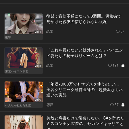
復讐：音信不通になって3週間。偶然街で
見かけた親友の信じられない状況
恋愛
57
Vol.1
復讐
「これを買わないと疎外される」ハイエン
ド妻たちの椅子取りゲームとは？
恋愛
121
Vol.5
東京ハイエンド妻
「年収7,000万でもサブスク使うの…？」
美容クリニック経営医師の、超贅沢なカネ
遣いの実態
Vol.9
恋愛
57
へんなかねもち図鑑
美貌と肩書だけで勝負しない。CAを辞めた
ミスコン美女27歳の、セカンドキャリアと
は