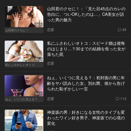
山田君のクセに！：「見た目45点のカレの
告白に、ついOKしたのは…」CA美女が語
った男の魅力
Vol.1
恋愛
49
山田君のクセに！
私にふさわしいオトコ：スピード婚は後悔
のはじまり…？30までの結婚を焦った女が
落ちた罠
Vol.1
恋愛
私にふさわしいオトコ
ねぇ、いくつに見える？：初対面の男に年
齢をサバ読みした女。別れ際、彼から告げ
られた恥ずかしい一言
Vol.1
恋愛
113
ねぇ、いくつに見える？
神楽坂の男：好きになる女性のタイプも変
わったワイン好き男子、神楽坂での心境の
変化
Vol.1