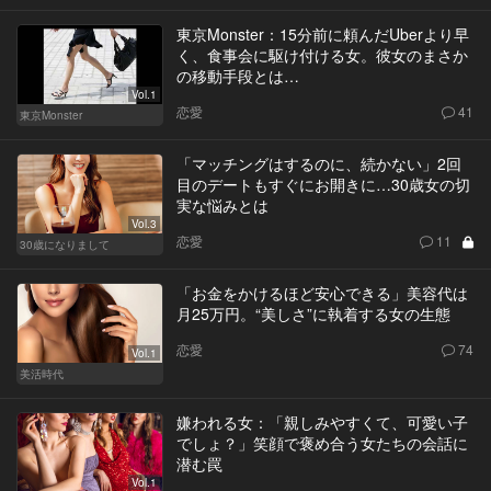
東京Monster：15分前に頼んだUberより早
く、食事会に駆け付ける女。彼女のまさか
の移動手段とは…
Vol.1
恋愛
41
東京Monster
「マッチングはするのに、続かない」2回
目のデートもすぐにお開きに…30歳女の切
実な悩みとは
Vol.3
恋愛
11
30歳になりまして
「お金をかけるほど安心できる」美容代は
月25万円。“美しさ”に執着する女の生態
恋愛
74
Vol.1
美活時代
嫌われる女：「親しみやすくて、可愛い子
でしょ？」笑顔で褒め合う女たちの会話に
潜む罠
Vol.1