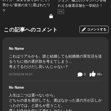
ション。極上のシャンパンを味
男から“最後の女”に選ばれたワ
わえる厳選店舗を一挙紹介！
ケ
PR
この記事へのコメント
コメントする
No Name
これはリアルかも。誰と結婚しても結婚後の実生活を送
るうちに他の選択肢を考えてしまう…
考えてるだけだし良いんじゃない？
2019/02/04 05:21
3
99+
No Name
人生は二つは選べないから。
どちらの道を選択しても、選ばなかった道の方が正しか
ったのでは、と誰もが思うこと。
選んだ自分を信じて進むしかないよね。