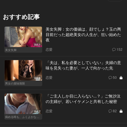
おすすめ記事
美女失脚：女の価値は、顔でしょ？玉の輿
目前だった超絶美女の人生が、狂い始めた
夜
Vol.1
恋愛
152
美女失脚
「夫は、私を必要としていない」夫婦の意
味を見失った妻が、一人で向かった先
恋愛
50
Vol.8
男女の賞味期限
「ご主人しか目に入らない...？」ご無沙汰
の主婦が、若いイケメンと共有した秘密
恋愛
82
Vol.7
病める時も、ふくよかなる時も