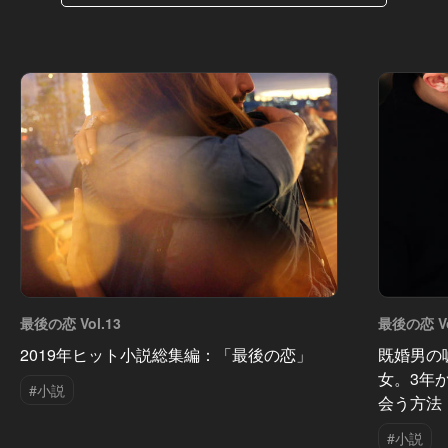
最後の恋 Vol.13
最後の恋 Vo
2019年ヒット小説総集編：「最後の恋」
既婚男の
女。3年
#小説
会う方法
#小説