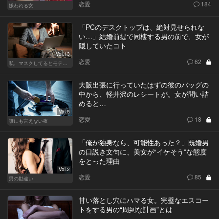
恋愛
184
嫌われる女
「PCのデスクトップは、絶対見せられな
い…」結婚前提で同棲する男の前で、女が
隠していたコト
Vol.13
恋愛
62
私、マスクしてるとモテるんです
大阪出張に行っていたはずの彼のバッグの
中から、軽井沢のレシートが。女が問い詰
めると…
Vol.5
恋愛
18
誰にも言えない夜
「俺が独身なら、可能性あった？」既婚男
の口説き文句に、美女が“イケそう”な態度
をとった理由
Vol.2
恋愛
85
男の勘違い
甘い落とし穴にハマる女。完璧なエスコー
トをする男の“周到な計画”とは