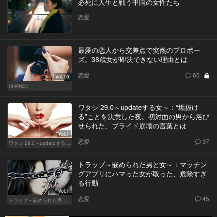
必死に人生と戦う中国の女性たち
恋愛
最愛の恋人から交差点で突然のプロポー
ズ。38歳女が即決できない理由とは
恋愛
65
Vol.10
渋谷物語
ワタシ 29.0～updateする女～：“垢抜け
る”ことを決意した夜。初対面の男から浴び
せられた、プライド崩壊の言葉とは
Vol.1
恋愛
37
ワタシ 29.0～updateする女～
トラップ～嵌められた男と女～：マッチン
グアプリにハマった女が取った、危険すぎ
る行動
Vol.1
恋愛
45
トラップ～嵌められた男と女～