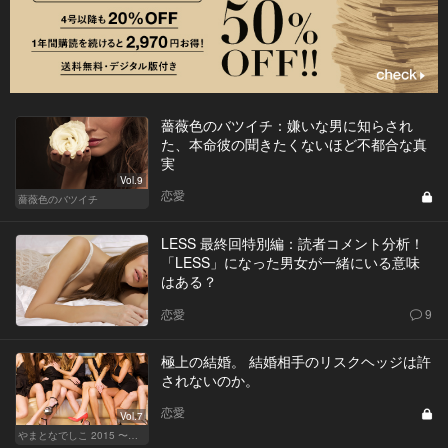
薔薇色のバツイチ：嫌いな男に知らされ
た、本命彼の聞きたくないほど不都合な真
実
Vol.9
恋愛
薔薇色のバツイチ
LESS 最終回特別編：読者コメント分析！
「LESS」になった男女が一緒にいる意味
はある？
恋愛
9
極上の結婚。 結婚相手のリスクヘッジは許
されないのか。
恋愛
Vol.7
やまとなでしこ 2015 〜極上の結婚〜