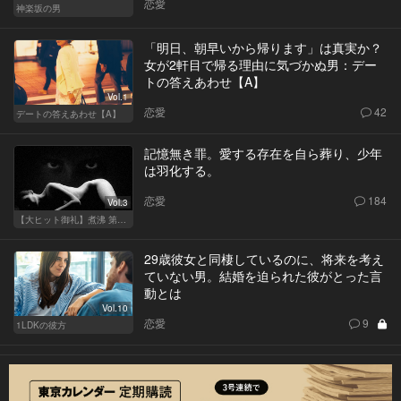
恋愛
神楽坂の男
「明日、朝早いから帰ります」は真実か？
女が2軒目で帰る理由に気づかぬ男：デー
トの答えあわせ【A】
Vol.1
恋愛
42
デートの答えあわせ【A】
記憶無き罪。愛する存在を自ら葬り、少年
は羽化する。
恋愛
184
Vol.3
【大ヒット御礼】煮沸 第二章
29歳彼女と同棲しているのに、将来を考え
ていない男。結婚を迫られた彼がとった言
動とは
Vol.10
恋愛
9
1LDKの彼方