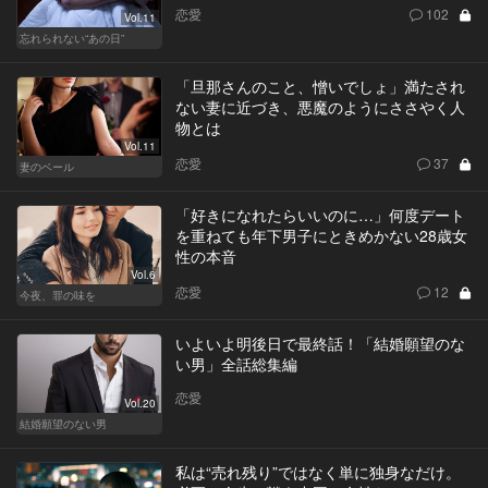
恋愛
102
Vol.11
忘れられない“あの日”
「旦那さんのこと、憎いでしょ」満たされ
ない妻に近づき、悪魔のようにささやく人
物とは
Vol.11
恋愛
37
妻のベール
「好きになれたらいいのに…」何度デート
を重ねても年下男子にときめかない28歳女
性の本音
Vol.6
恋愛
12
今夜、罪の味を
いよいよ明後日で最終話！「結婚願望のな
い男」全話総集編
恋愛
Vol.20
結婚願望のない男
私は“売れ残り”ではなく単に独身なだけ。