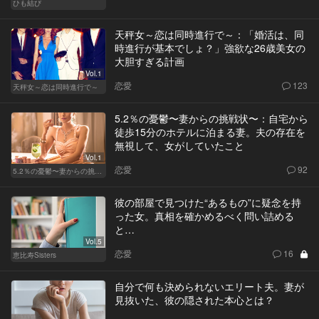
ひも結び
天秤女～恋は同時進行で～：「婚活は、同
時進行が基本でしょ？」強欲な26歳美女の
大胆すぎる計画
Vol.1
恋愛
123
天秤女～恋は同時進行で～
5.2％の憂鬱〜妻からの挑戦状〜：自宅から
徒歩15分のホテルに泊まる妻。夫の存在を
無視して、女がしていたこと
Vol.1
恋愛
92
5.2％の憂鬱〜妻からの挑戦状〜
彼の部屋で見つけた“あるもの”に疑念を持
った女。真相を確かめるべく問い詰める
と…
Vol.5
恋愛
16
恵比寿Sisters
自分で何も決められないエリート夫。妻が
見抜いた、彼の隠された本心とは？