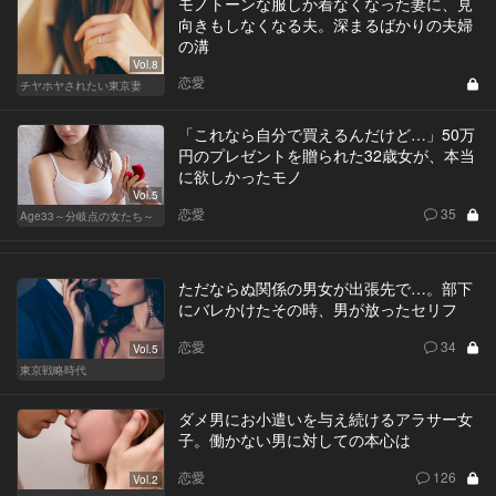
モノトーンな服しか着なくなった妻に、見
向きもしなくなる夫。深まるばかりの夫婦
の溝
Vol.8
恋愛
チヤホヤされたい東京妻
「これなら自分で買えるんだけど…」50万
円のプレゼントを贈られた32歳女が、本当
に欲しかったモノ
Vol.5
恋愛
35
Age33～分岐点の女たち～
ただならぬ関係の男女が出張先で…。部下
にバレかけたその時、男が放ったセリフ
恋愛
34
Vol.5
東京戦略時代
ダメ男にお小遣いを与え続けるアラサー女
子。働かない男に対しての本心は
恋愛
126
Vol.2