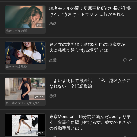
読者モデルの闇：所属事務所の社長が仕掛
ける、“うさぎ・トラップ”に泣かされる
恋愛
Vol.1
読者モデルの闇
妻と女の境界線：結婚3年目の32歳女が、
夫に秘密で通う“ある場所”とは
恋愛
62
Vol.1
妻と女の境界線
いよいよ明日で最終話！「私、港区女子に
なれない」全話総集編
恋愛
Vol.15
私、港区女子になれない
東京Monster：15分前に頼んだUberより早
く、食事会に駆け付ける女。彼女のまさか
の移動手段とは…
Vol.1