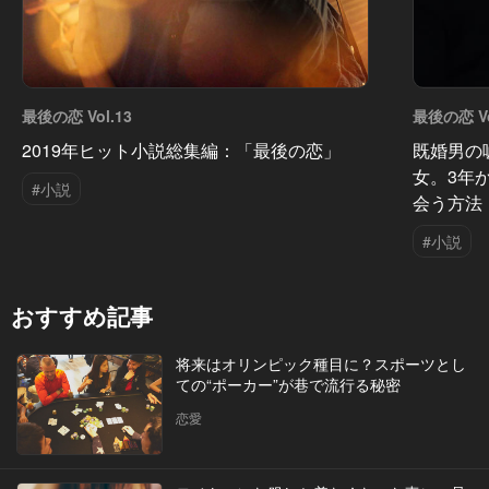
最後の恋 Vol.13
最後の恋 Vo
2019年ヒット小説総集編：「最後の恋」
既婚男の
女。3年
#小説
会う方法
#小説
おすすめ記事
将来はオリンピック種目に？スポーツとし
ての“ポーカー”が巷で流行る秘密
恋愛