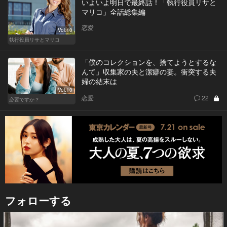
いよいよ明日で最終話！「執行役員リサと
マリコ」全話総集編
恋愛
Vol.10
執行役員リサとマリコ
「僕のコレクションを、捨てようとするな
んて」収集家の夫と潔癖の妻。衝突する夫
婦の結末は
Vol.10
恋愛
22
必要ですか？
フォローする