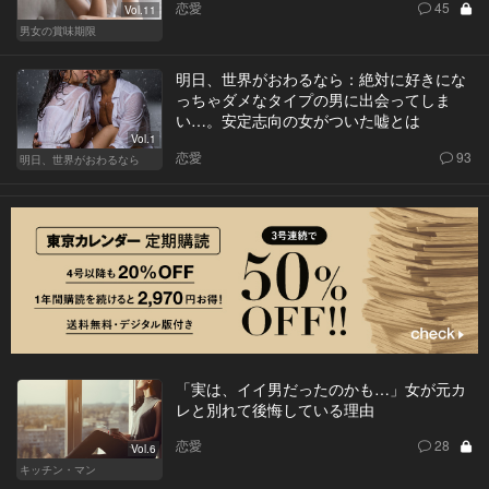
恋愛
45
Vol.11
男女の賞味期限
明日、世界がおわるなら：絶対に好きにな
っちゃダメなタイプの男に出会ってしま
い…。安定志向の女がついた嘘とは
Vol.1
恋愛
93
明日、世界がおわるなら
「実は、イイ男だったのかも…」女が元カ
レと別れて後悔している理由
恋愛
28
Vol.6
キッチン・マン