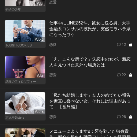
恋愛
Vol.1
硝子の少年
仕事中にLINE252件、彼女に送る男。大手
金融系コンサルの彼氏が、突然モラハラ系
になったワケ
Vol.42
恋愛
12
TOUGH COOKIES
「え、こんな所で？」失恋中の女が、新恋
人を見つけた意外な場所とは
恋愛
22
Vol.6
恋愛のフィロソフィー
「私たち結婚します」友人のめでたい報告
を素直に喜べない女。それには理由があっ
て…【番外編】
Vol.15
恋愛
26
恵比寿Sisters
メニューによります2：牙を剥いた独身貴
族。都心を離れた話題フレンチへの逃避行