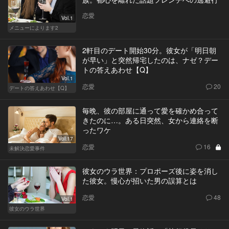
恋愛
Vol.1
メニューによります2
2軒目のデート開始30分。彼女が「明日朝
が早い」と突然帰宅したのは、ナゼ？デー
トの答えあわせ【Q】
Vol.1
恋愛
20
デートの答えあわせ【Q】
毎晩、彼の部屋に通って愛を確かめ合って
きたのに…。ある日突然、女から連絡を断
ったワケ
Vol.17
恋愛
16
未解決恋愛事件
彼女のウラ世界：プロポーズ後に姿を消し
た彼女。慢心が招いた男の誤算とは
恋愛
48
Vol.1
彼女のウラ世界