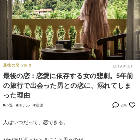
最後の恋 Vol.3
2019.01.21
最後の恋：恋愛に依存する女の悲劇。5年前
の旅行で出会った男との恋に、溺れてしま
った理由
#小説
#ホテル
#友達
206
人はいつだって、恋できる。
だが振り返ったときにふと思うのだ。