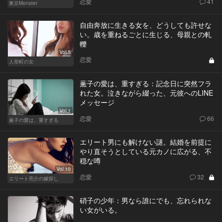
恋愛
41
東京Monster
自由奔放に生きる女を、どうしても許せな
い。歳を重ねるごとに生じる、母親との軋
轢
Vol.5
恋愛
人形町の女
薫子の愛は、重すぎる：記念日に突然フラ
れた女。泣きながら綴った、元彼へのLINE
メッセージ
Vol.1
恋愛
66
薫子の愛は、重すぎる
エリート男にも解けない謎。結婚を前提に
やり直そうとしている元カノに広がる、不
穏な噂
Vol.10
恋愛
32
エリート亮介の嫁探し
硝子の少年：男なら誰にでも、忘れられな
い女がいる。