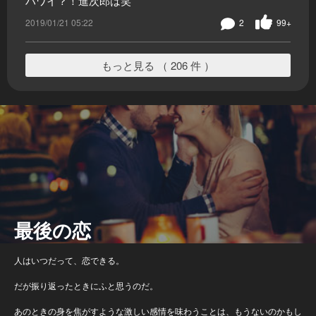
ハワイ？！進次郎は笑
2019/01/21 05:22
2
99+
もっと見る （ 206 件 ）
最後の恋
人はいつだって、恋できる。
だが振り返ったときにふと思うのだ。
あのときの身を焦がすような激しい感情を味わうことは、もうないのかもし