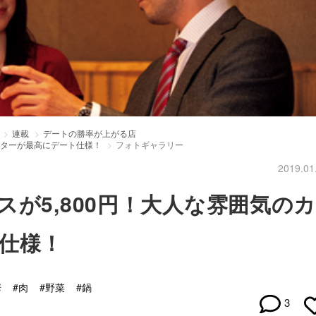
連載
デートの勝率が上がる店
ンターが最高にデート仕様！
フォトギャラリー
2019.01
が5,800円！大人な雰囲気の
仕様！
華
#肉
#野菜
#鍋
3