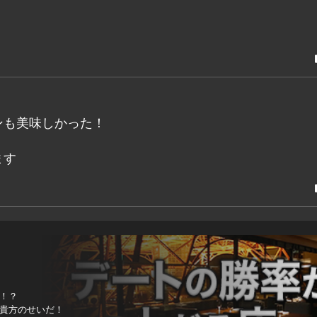
ンも美味しかった！
ます
！？
貴方のせいだ！