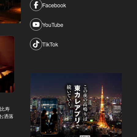
Facebook
YouTube
TikTok
デートの勝率が上がる店 Vol.26
デートの勝
恵比寿
前菜だけでワインおかわり！恵比寿
恵比寿
お洒落
で気軽にフレンチデートならココ！
オスス
があが
#フレンチ
#鮨