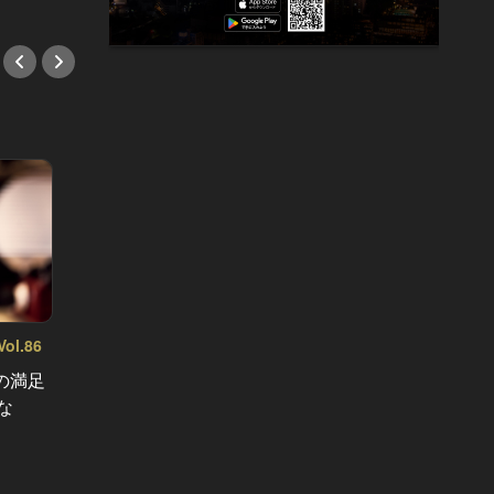
l.86
の満足
「鮨は、手と箸どちらを使うのが正
な
解？」「スマホはどこに置く？」知
日本一
っておくべき鮨店での知識とマナー
最高の
#お寿司
ご紹介