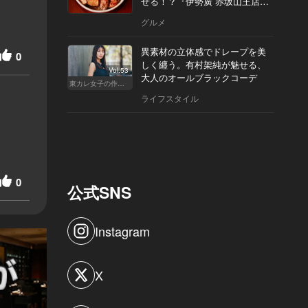
せる！？『伊勢廣 赤坂山王店』
へ
グルメ
異素材の立体感でドレープを美
0
しく纏う。有村架純が魅せる、
Vol.53
大人のオールブラックコーデ
東カレ女子の作り方
ライフスタイル
0
公式SNS
Instagram
X