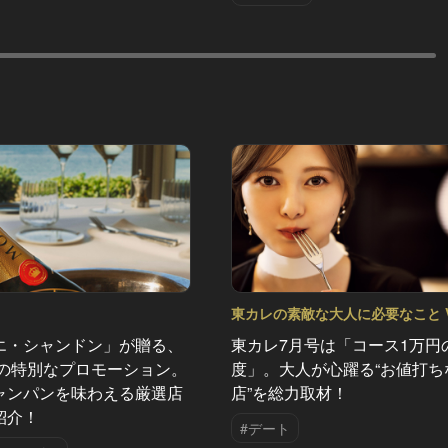
東カレの素敵な大人に必要なこと Vo
エ・シャンドン」が贈る、
東カレ7月号は「コース1万円
夏の特別なプロモーション。
度」。大人が心躍る“お値打ち
ャンパンを味わえる厳選店
店”を総力取材！
紹介！
#デート