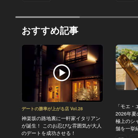
おすすめ記事
「モエ・
デートの勝率が上がる店 Vol.28
2026年
神楽坂の路地裏に一軒家イタリアン
極上のシ
が誕生！ このお忍びな雰囲気が大人
舗を一挙
のデートを成功させる！