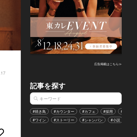
広告掲載はこちら≫
.17
記事を探す
カ
#焼き鳥
#カウンター
#カフェ
#採用
#恋愛
#ワイン
#ストーリー
#シャンパン
#小説
#イ