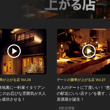
が上がる店 Vol.28
デートの勝率が上がる店 Vol.27
路地裏に一軒家イタリアン
大人のデートに丁度いい！ “
 このお忍びな雰囲気が大人
の駅近にいい店ナシ”を覆す、
を成功させる！
居酒屋が誕生！
#新店情報