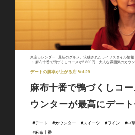
東京カレンダー | 最新のグルメ、洗練されたライフスタイル情報
麻布十番で鴨づくしコースが5,800円！大人な雰囲気のカウ
デートの勝率が上がる店 Vol.29
麻布十番で鴨づくしコース
ウンターが最高にデート
#デート
#カウンター
#スイーツ
#ワイン
#中
#麻布十番