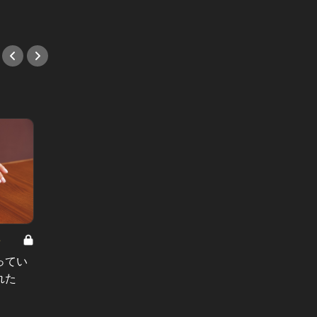
#魚介
8
男と女の答えあわせ【A】 Vol.308
ってい
結婚願望ゼロだった27歳男性が、交
れた
際2年で突然プロポーズ。彼の心が
変わった“理由”とは