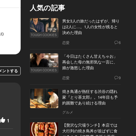
人気の記事
男女3人の旅だったはずが、帰り
は2人に…。1人の女性が残ると
Vol.74
決めた理由
/0
TOUGH COOKIES
恋愛
6
「今日はたくさん甘えちゃお」
再会した母の無邪気な一言に、
Vol.73
娘が激怒した理由
メントする
TOUGH COOKIES
恋愛
9
焼き鳥通が熱狂する渋谷の隠れ
家『とり茶太郎』。14年目も予
約困難であり続ける理由
グルメ
1
【贅沢な穴場ランチ】本店では
大行列の焼き鳥丼が並ばずに食