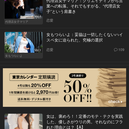
代理店女子マリア：クリエイティブから営
業への転落。それでもすがる、“代理店女
子”という肩書き
Vol.1
恋愛
代理店女子マリア
女もつらいよ：妥協は一切したくないハイ
スペ女に迫られた、究極の選択
恋愛
109
Vol.1
女もつらいよ
女は、褒めろ！！定番のモテ・テクを実践
した、優しさがウリの男。それなのにフラ
れた理由とは？【A】