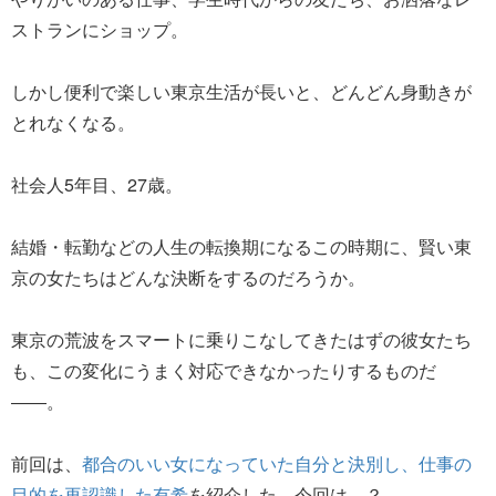
ストランにショップ。
しかし便利で楽しい東京生活が長いと、どんどん身動きが
とれなくなる。
社会人5年目、27歳。
結婚・転勤などの人生の転換期になるこの時期に、賢い東
京の女たちはどんな決断をするのだろうか。
東京の荒波をスマートに乗りこなしてきたはずの彼女たち
も、この変化にうまく対応できなかったりするものだ
――。
前回は、
都合のいい女になっていた自分と決別し、仕事の
目的を再認識した有希
を紹介した。今回は―？