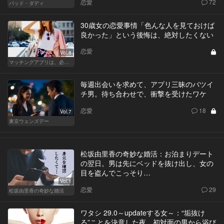
恋愛
72
バッド・ダディ
30歳女の恋愛事情「色んな人を見ておけば
良かった」という後悔は、絶対したくない
恋愛
Vol.8
マッチングアプリは、必然に。
毎週出会いを求めて、アプリ三昧のバツイ
チ男。待ち合わせで、衝撃を受けたワケ
恋愛
18
Vol.7
東京ウェンズデー
松坂由里香の奇妙な婚活：お泊まりデート
の翌日。男は先にベッドを抜け出し、女の
目を盗んでこっそり…
Vol.1
恋愛
29
松坂由里香の奇妙な婚活
ワタシ 29.0～updateする女～：“垢抜け
る”ことを決意した夜。初対面の男から浴び