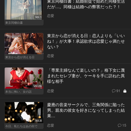
東京同棲白書：結婚前提で始めた同棲生活
だが…。同棲は結婚への弊害だった？！
恋愛
Vol.1
東京同棲白書
東京から恋が消える日：恋人よりも「いい
ね！」が大事！承認欲求は恋愛じゃ満たせ
ない？
Vol.1
恋愛
東京から恋が消える日
「専業主婦なんて楽しいの？」格下女に蔑
まれたセレブ妻が、ケーキを手に訪ねた異
様な相手
Vol.26
恋愛
91
本当に怖い、女の話
慶應の音楽サークルで、三角関係に陥った
男。親友の彼女を好きになってしまった結
果…
Vol.8
恋愛
15
今日、私たちはあの街で