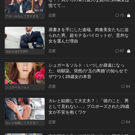
慌てて…
Vol.15
恋愛
15
アオハルなんて甘すぎる
肩書きを手にした途端、肉食美女たちに迫
られた男。超モテるパイロットが、意外な
女を選んだ理由
Vol.3
恋愛
97
羽田空港STORY
シュガー＆ソルト：いつしか疎遠になっ
た、幼馴染。突然の“玉の輿婚”の知らせで
ザワつく28歳女の本音
Vol.1
恋愛
94
シュガー＆ソルト
カレと結婚して大丈夫？：「彼のこと、男
として見れない…」プロポーズされた29歳
女が不安を抱くワケ
Vol.1
恋愛
64
カレと結婚して大丈夫？