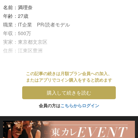
名前：満理奈
年齢：27歳
職業：IT企業 PR/読者モデル
年収：500万
実家：東京都文京区
住所：江東区豊洲
この記事の続きは月額プラン会員への加入、
またはアプリでコイン購入をすると読めます
購入して続きを読む
会員の方は
こちらからログイン