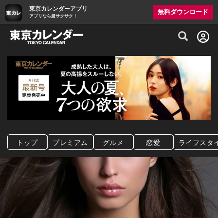
東京カレンダーアプリ
無料ダウンロード
アプリなら超サクサク！
グルメ情報・プレミアムレストラン予約サイト
トップ
プレミアム
グルメ
恋愛
ライフスタ