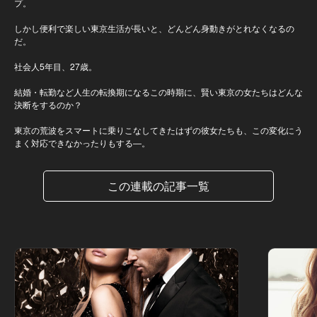
プ。
しかし便利で楽しい東京生活が長いと、どんどん身動きがとれなくなるの
だ。
社会人5年目、27歳。
結婚・転勤など人生の転換期になるこの時期に、賢い東京の女たちはどんな
決断をするのか？
東京の荒波をスマートに乗りこなしてきたはずの彼女たちも、この変化にう
まく対応できなかったりもする―。
この連載の記事一覧