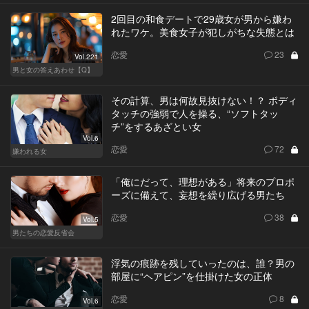
2回目の和食デートで29歳女が男から嫌わ
れたワケ。美食女子が犯しがちな失態とは
恋愛
23
Vol.221
男と女の答えあわせ【Q】
その計算、男は何故見抜けない！？ ボディ
タッチの強弱で人を操る、“ソフトタッ
チ”をするあざとい女
Vol.6
恋愛
72
嫌われる女
「俺にだって、理想がある」将来のプロポ
ーズに備えて、妄想を繰り広げる男たち
恋愛
38
Vol.5
男たちの恋愛反省会
浮気の痕跡を残していったのは、誰？男の
部屋に“ヘアピン”を仕掛けた女の正体
恋愛
8
Vol.6