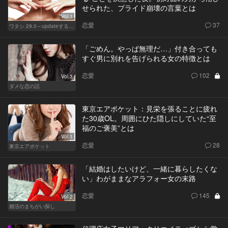
せられた、プライド崩壊の言葉とは
Vol.1
恋愛
37
ワタシ 29.0～updateする女～
「ごめん。やっぱ無理だ…」付き合っても
すぐ男に別れを告げられる女の特徴とは
恋愛
102
Vol.3
ダメな恋の話
東京エアポケット：見栄を張ることに疲れ
た30歳OL。周囲にひた隠しにしていた“至
福のご褒美”とは
Vol.1
恋愛
28
東京エアポケット
「結婚はしたいけど、一緒に暮らしたくな
い」わがままなアラフォー女の末路
恋愛
145
Vol.2
婚活のまちがい探し