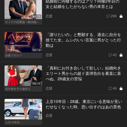
結婚前に同棲するのはアリ？同棲2年目の
女と結婚をしたがらない男の本音とは
恋愛
266
Vol.73
オトナの恋愛論～解説編～
「謝りたいの」と懇願する、過去に自分を
捨てた女。ムシのいい言葉に男がとった行
動は
Vol.13
恋愛
42
必要ですか？
「真剣にお付き合いして欲しい」結婚向き
エリート男からの超ド直球告白を素直に喜
べぬ、28歳女の苦悩
Vol.10
恋愛
46
高学歴女子の遠吠え
上京10年目：28歳。東京にいる意味が見い
だせなくなった時、思い出すのはあの景色
恋愛
Vol.1
上京10年目