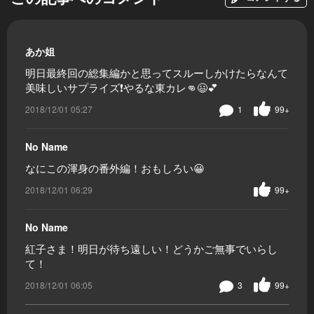
あか姐
明日最終回の総集編かと思ってスルーしかけたらなんて
美味しいサプライズ❗やるな東カレ👊😃💕
2018/12/01 05:27
1
99+
No Name
なにこの渾身の番外編！おもしろい😀
2018/12/01 06:29
99+
No Name
紅子さま！明日が待ち遠しい！どうかご無事でいらし
て！
2018/12/01 06:05
3
99+