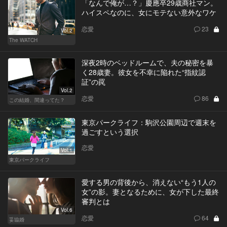
「なんで俺が…？」慶應卒29歳商社マン。
ハイスペなのに、女にモテない意外なワケ
恋愛
23
Vol.2
The WATCH
深夜2時のベッドルームで、夫の秘密を暴
く28歳妻。彼女を不幸に陥れた“指紋認
証”の罠
Vol.2
恋愛
86
この結婚、間違ってた？
東京パークライフ：駒沢公園周辺で週末を
過ごすという選択
恋愛
Vol.1
東京パークライフ
愛する男の背後から、消えない“もう1人の
女”の影。妻となるために、女が下した最終
審判とは
Vol.6
恋愛
64
妥協婚