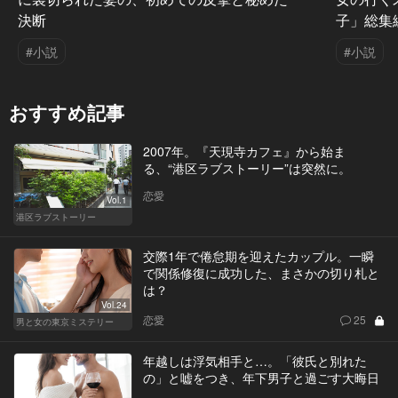
決断
子」総集
#小説
#小説
おすすめ記事
2007年。『天現寺カフェ』から始ま
る、“港区ラブストーリー”は突然に。
恋愛
Vol.1
港区ラブストーリー
交際1年で倦怠期を迎えたカップル。一瞬
で関係修復に成功した、まさかの切り札と
は？
Vol.24
恋愛
25
男と女の東京ミステリー
年越しは浮気相手と…。「彼氏と別れた
の」と嘘をつき、年下男子と過ごす大晦日