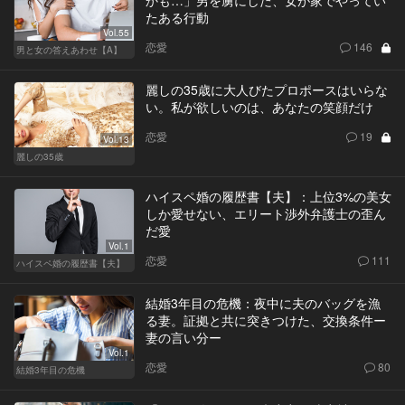
たある行動
Vol.55
恋愛
146
男と女の答えあわせ【A】
麗しの35歳に大人びたプロポースはいらな
い。私が欲しいのは、あなたの笑顔だけ
恋愛
19
Vol.13
麗しの35歳
ハイスペ婚の履歴書【夫】：上位3%の美女
しか愛せない、エリート渉外弁護士の歪ん
だ愛
Vol.1
恋愛
111
ハイスペ婚の履歴書【夫】
結婚3年目の危機：夜中に夫のバッグを漁
る妻。証拠と共に突きつけた、交換条件ー
妻の言い分ー
Vol.1
恋愛
80
結婚3年目の危機