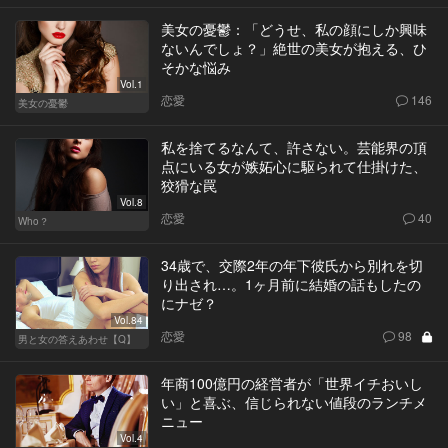
美女の憂鬱：「どうせ、私の顔にしか興味
ないんでしょ？」絶世の美女が抱える、ひ
そかな悩み
Vol.1
恋愛
146
美女の憂鬱
私を捨てるなんて、許さない。芸能界の頂
点にいる女が嫉妬心に駆られて仕掛けた、
狡猾な罠
Vol.8
恋愛
40
Who？
34歳で、交際2年の年下彼氏から別れを切
り出され…。1ヶ月前に結婚の話もしたの
にナゼ？
Vol.84
恋愛
98
男と女の答えあわせ【Q】
年商100億円の経営者が「世界イチおいし
い」と喜ぶ、信じられない値段のランチメ
ニュー
Vol.4