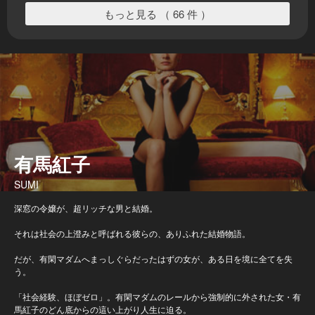
もっと見る （ 66 件 ）
有馬紅子
SUMI
深窓の令嬢が、超リッチな男と結婚。
それは社会の上澄みと呼ばれる彼らの、ありふれた結婚物語。
だが、有閑マダムへまっしぐらだったはずの女が、ある日を境に全てを失
う。
「社会経験、ほぼゼロ」。有閑マダムのレールから強制的に外された女・有
馬紅子のどん底からの這い上がり人生に迫る。