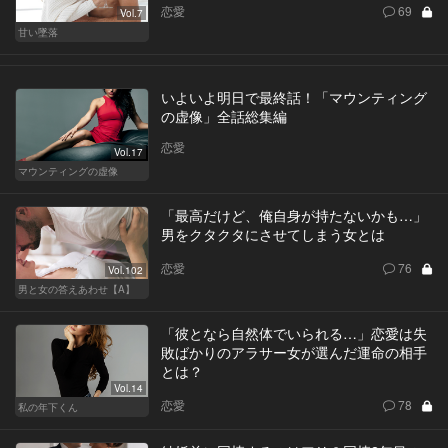
恋愛
69
Vol.7
甘い墜落
いよいよ明日で最終話！「マウンティング
の虚像」全話総集編
恋愛
Vol.17
マウンティングの虚像
「最高だけど、俺自身が持たないかも…」
男をクタクタにさせてしまう女とは
恋愛
76
Vol.102
男と女の答えあわせ【A】
「彼となら自然体でいられる…」恋愛は失
敗ばかりのアラサー女が選んだ運命の相手
とは？
Vol.14
恋愛
78
私の年下くん