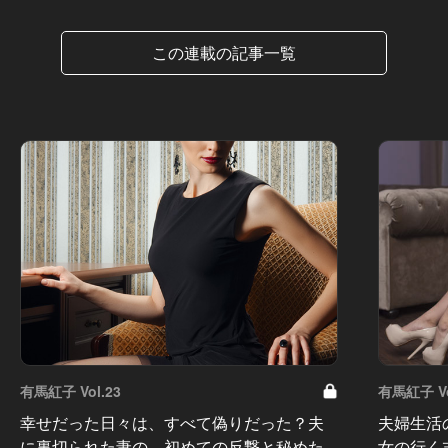
この連載の記事一覧
有馬紅子 Vol.23
有馬紅子 Vo
幸せだった日々は、すべて偽りだった？夫
夫婦生活
に裏切られた妻の、初めての反撃と秘めた
女の行く