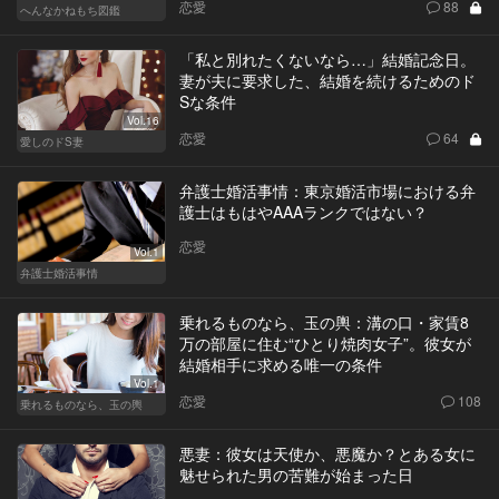
恋愛
88
へんなかねもち図鑑
「私と別れたくないなら…」結婚記念日。
妻が夫に要求した、結婚を続けるためのド
Sな条件
Vol.16
恋愛
64
愛しのドS妻
弁護士婚活事情：東京婚活市場における弁
護士はもはやAAAランクではない？
恋愛
Vol.1
弁護士婚活事情
乗れるものなら、玉の輿：溝の口・家賃8
万の部屋に住む“ひとり焼肉女子”。彼女が
結婚相手に求める唯一の条件
Vol.1
恋愛
108
乗れるものなら、玉の輿
悪妻：彼女は天使か、悪魔か？とある女に
魅せられた男の苦難が始まった日