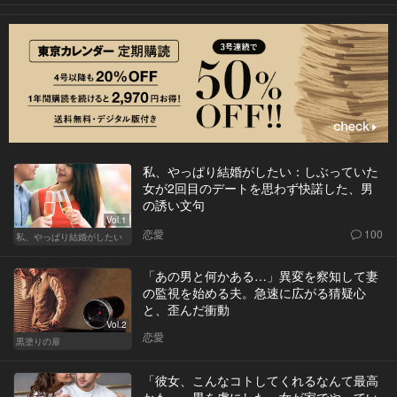
私、やっぱり結婚がしたい：しぶっていた
女が2回目のデートを思わず快諾した、男
の誘い文句
Vol.1
恋愛
100
私、やっぱり結婚がしたい
「あの男と何かある…」異変を察知して妻
の監視を始める夫。急速に広がる猜疑心
と、歪んだ衝動
Vol.2
恋愛
黒塗りの扉
「彼女、こんなコトしてくれるなんて最高
かも…」男を虜にした、女が家でやってい