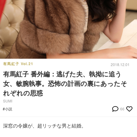
有馬紅子 Vol.21
2018.12.01
有馬紅子 番外編：逃げた夫、執拗に追う
女、敏腕執事。恐怖の計画の裏にあったそ
れぞれの思惑
SUMI
#小説
66
深窓の令嬢が、超リッチな男と結婚。