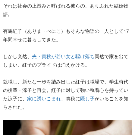
それは社会の上澄みと呼ばれる彼らの、ありふれた結婚物
語。
有馬紅子（ありま・べにこ）もそんな物語の一人として17
年間幸せに暮らしてきた。
しかし突然、
夫・貴秋が若い女と駆け落ち
同然で家を出て
しまい、紅子のプライドは消えかける。
就職し、新たな一歩を踏み出した紅子は職場で、学生時代
の後輩・涼子と再会。紅子に対して強い執着心を持ってい
た涼子に、
家に誘いこまれ
、貴秋に
隠し子
がいることを知
らされた。