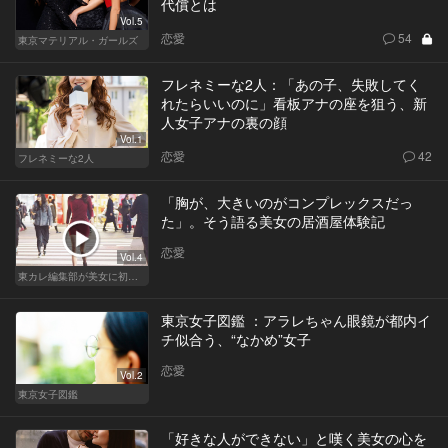
代償とは
Vol.5
恋愛
54
東京マテリアル・ガールズ
フレネミーな2人：「あの子、失敗してく
れたらいいのに」看板アナの座を狙う、新
人女子アナの裏の顔
Vol.1
恋愛
42
フレネミーな2人
「胸が、大きいのがコンプレックスだっ
た」。そう語る美女の居酒屋体験記
恋愛
Vol.4
東カレ編集部が美女に初体験させてみた
東京女子図鑑 ：アラレちゃん眼鏡が都内イ
チ似合う、“なかめ”女子
恋愛
Vol.2
東京女子図鑑
「好きな人ができない」と嘆く美女の心を