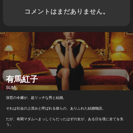
コメントはまだありません。
有馬紅子
SUMI
深窓の令嬢が、超リッチな男と結婚。
それは社会の上澄みと呼ばれる彼らの、ありふれた結婚物語。
だが、有閑マダムへまっしぐらだったはずの女が、ある日を境に全てを失
う。