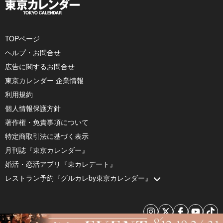
TOPページ
ヘルプ・お問合せ
広告に関するお問合せ
東京カレンダー 企業情報
利用規約
個人情報保護方針
著作権・免責事項について
特定商取引法に基づく表示
月刊誌『東京カレンダー』
婚活・恋活アプリ『東カレデート』
レストラン予約『グルカレby東京カレンダー』