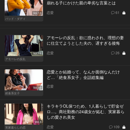
崩れる子にかけた親の卑劣な言葉とは
恋愛
61
Vol.11
バッド・ダディ
アモーレの反乱：欲に惑わされ、理想の妻
に仕立てようとした夫の、遅すぎる後悔
恋愛
26
Vol.11
アモーレの反乱
恋愛とか結婚って、なんか面倒なんだけ
ど…「絶食系女子」全話総集編
恋愛
Vol.10
絶食系女子
キラキラOL保つため、1人暮らしで貯金ゼ
ロ…。商社勤務の24歳女が妬む、実家暮ら
しの愛され美女
Vol.3
恋愛
109
実家暮らしの恋