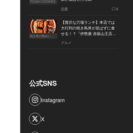
TOUGH COOKIES
恋愛
9
【贅沢な穴場ランチ】本店では
大行列の焼き鳥丼が並ばずに食
Vol.7
せる！？『伊勢廣 赤坂山王店』
焼き鳥が艶めいてきた
へ
グルメ
公式SNS
Instagram
X