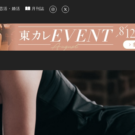
新のグルメ、洗練されたライフスタイル情報
恋活・婚活
月刊誌