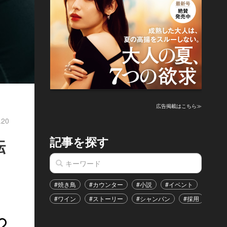
広告掲載はこちら≫
.20
記事を探す
転
#焼き鳥
#カウンター
#小説
#イベント
#港区
#ワイン
#ストーリー
#シャンパン
#採用
#恋