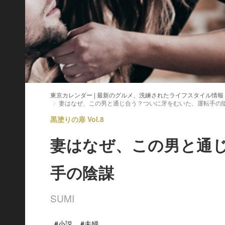
東京カレンダー | 最新のグルメ、洗練されたライフスタイル情報
妻はなぜ、この男と通じ合う？ついに牙をむいた、運転手の
黒塗りの扉 Vol.8
妻はなぜ、この男と通
手の陰謀
SUMI
#小説
#夫婦