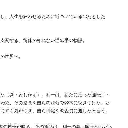
かし、人生を狂わせるために近づいているのだとした
し支配する、得体の知れない運転手の物語。
闇の世界へ。
（たまき・としかず）。利一は、新たに雇った運転手・
を始め、その結果を自らの別荘で鈴木に突きつけた。だ
在にすぐ気がつき、自ら情報を調査員に渡したと言う。
木の携帯が鳴る。その電話は、利一の妻・聡美からだっ