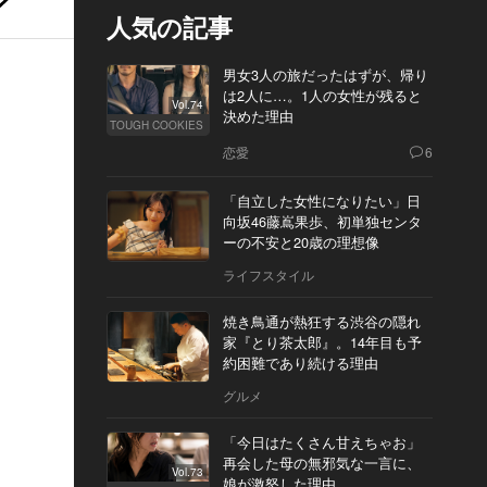
人気の記事
男女3人の旅だったはずが、帰り
は2人に…。1人の女性が残ると
Vol.74
決めた理由
TOUGH COOKIES
恋愛
6
「自立した女性になりたい」日
向坂46藤嶌果歩、初単独センタ
ーの不安と20歳の理想像
ライフスタイル
焼き鳥通が熱狂する渋谷の隠れ
家『とり茶太郎』。14年目も予
約困難であり続ける理由
グルメ
「今日はたくさん甘えちゃお」
再会した母の無邪気な一言に、
Vol.73
娘が激怒した理由