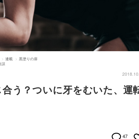
連載
黒塗りの扉
陰謀
2018.10
じ合う？ついに牙をむいた、運
47