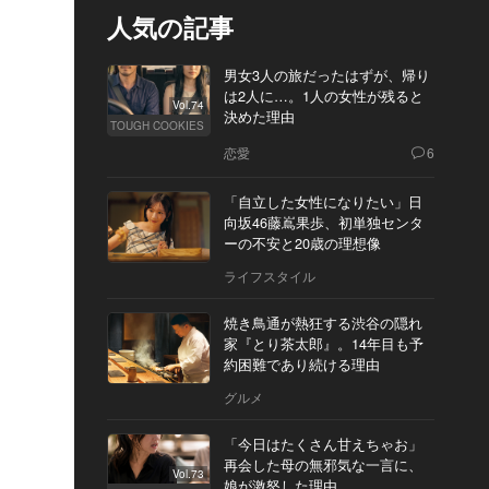
人気の記事
男女3人の旅だったはずが、帰り
は2人に…。1人の女性が残ると
Vol.74
決めた理由
TOUGH COOKIES
恋愛
6
「自立した女性になりたい」日
向坂46藤嶌果歩、初単独センタ
ーの不安と20歳の理想像
ライフスタイル
焼き鳥通が熱狂する渋谷の隠れ
家『とり茶太郎』。14年目も予
約困難であり続ける理由
グルメ
「今日はたくさん甘えちゃお」
再会した母の無邪気な一言に、
Vol.73
娘が激怒した理由