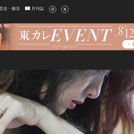
新のグルメ、洗練されたライフスタイル情報
恋活・婚活
月刊誌