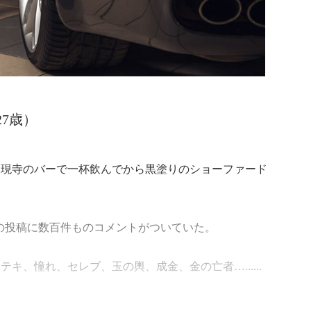
7歳）
天現寺のバーで一杯飲んでから黒塗りのショーファード
かりの投稿に数百件ものコメントがついていた。
キ、憧れ、セレブ、玉の輿、成金、金の亡者…......