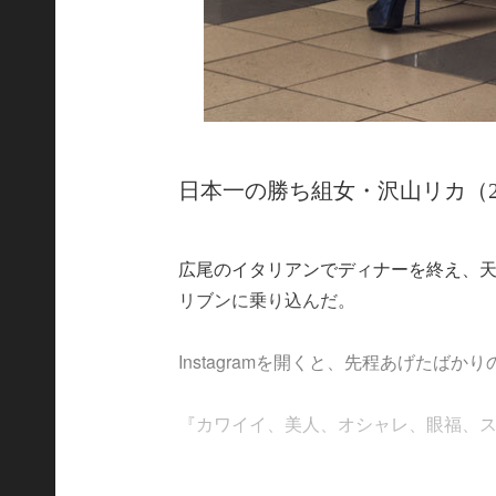
日本一の勝ち組女・沢山リカ（2
広尾のイタリアンでディナーを終え、
リブンに乗り込んだ。
Instagramを開くと、先程あげたば
『カワイイ、美人、オシャレ、眼福、ステ