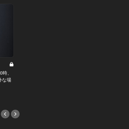
マテリアル夫婦 Vol.14
マテリアル
0時、
「500万で…」妻の妊娠中に不貞を
妻が突
外な場
犯した35歳男が、追い詰められてと
た…。
った行動とは
真実と
#小説
#小説