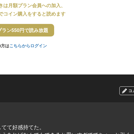
きは月額プラン会員への加入、
でコイン購入をすると読めます
プラン550円で読み放題
の方は
こちらからログイン
コ
してて好感持てた。