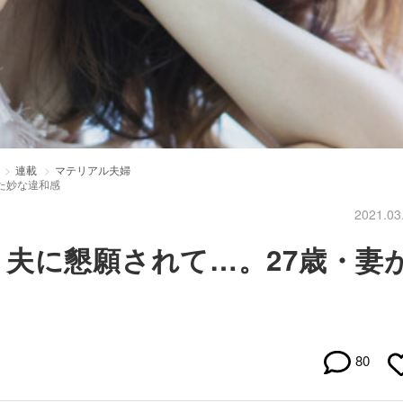
連載
マテリアル夫婦
た妙な違和感
2021.03
夫に懇願されて…。27歳・妻
80