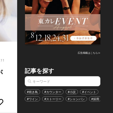
広告掲載はこちら≫
.11
記事を探す
が
#焼き鳥
#カウンター
#小説
#イベント
#港区
#ワイン
#ストーリー
#シャンパン
#採用
#恋