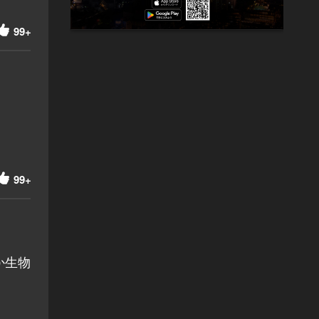
。
99+
99+
か生物