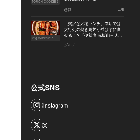
TOUGH COOKIES
恋愛
9
【贅沢な穴場ランチ】本店では
大行列の焼き鳥丼が並ばずに食
Vol.7
せる！？『伊勢廣 赤坂山王店』
焼き鳥が艶めいてきた
へ
グルメ
公式SNS
Instagram
X