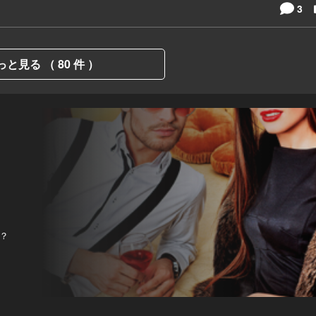
3
っと見る （ 80 件 ）
？