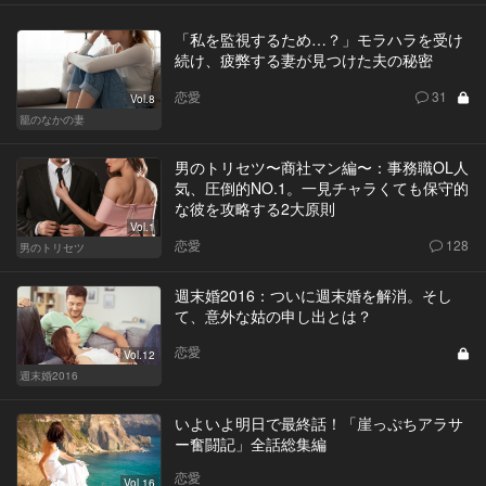
「私を監視するため…？」モラハラを受け
続け、疲弊する妻が見つけた夫の秘密
恋愛
31
Vol.8
籠のなかの妻
男のトリセツ〜商社マン編〜：事務職OL人
気、圧倒的NO.1。一見チャラくても保守的
な彼を攻略する2大原則
Vol.1
恋愛
128
男のトリセツ
週末婚2016：ついに週末婚を解消。そし
て、意外な姑の申し出とは？
恋愛
Vol.12
週末婚2016
いよいよ明日で最終話！「崖っぷちアラサ
ー奮闘記」全話総集編
恋愛
Vol.16