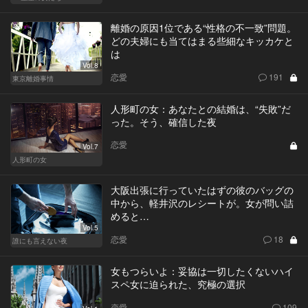
離婚の原因1位である“性格の不一致”問題。
どの夫婦にも当てはまる些細なキッカケと
は
Vol.8
恋愛
191
東京離婚事情
人形町の女：あなたとの結婚は、“失敗”だ
った。そう、確信した夜
恋愛
Vol.7
人形町の女
大阪出張に行っていたはずの彼のバッグの
中から、軽井沢のレシートが。女が問い詰
めると…
Vol.5
恋愛
18
誰にも言えない夜
女もつらいよ：妥協は一切したくないハイ
スペ女に迫られた、究極の選択
恋愛
109