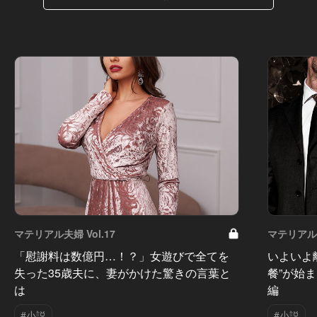
マテリアル夫婦 Vol.17
マテリアル夫
「慰謝料は数億円…！？」女遊びで全てを
いよいよ
失った35歳夫に、妻がかけた驚きの言葉と
餐”が始
は
編
#小説
#小説