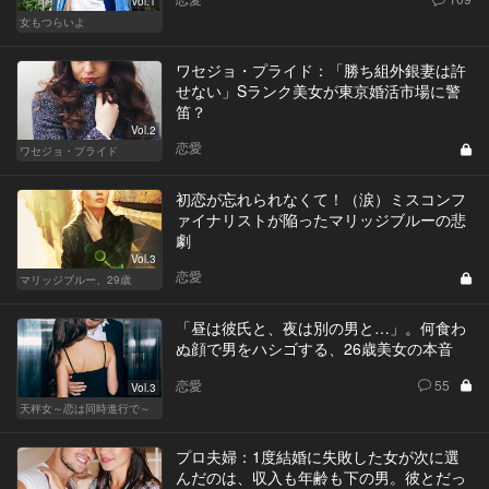
Vol.1
女もつらいよ
ワセジョ・プライド：「勝ち組外銀妻は許
せない」Sランク美女が東京婚活市場に警
笛？
Vol.2
恋愛
ワセジョ・プライド
初恋が忘れられなくて！（涙）ミスコンフ
ァイナリストが陥ったマリッジブルーの悲
劇
Vol.3
恋愛
マリッジブルー、29歳
「昼は彼氏と、夜は別の男と…」。何食わ
ぬ顔で男をハシゴする、26歳美女の本音
恋愛
55
Vol.3
天秤女～恋は同時進行で～
プロ夫婦：1度結婚に失敗した女が次に選
んだのは、収入も年齢も下の男。彼とだっ