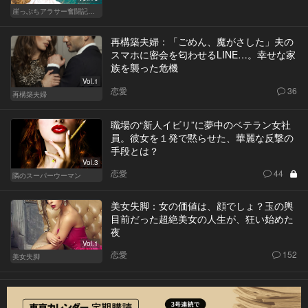
崖っぷちアラサー奮闘記 written by 内埜さくら
再構築夫婦：「ごめん、魔がさした」夫の
スマホに密会を匂わせるLINE…。幸せな家
族を襲った危機
Vol.1
恋愛
36
再構築夫婦
職場の“新人イビリ”に夢中のベテラン女社
員。彼女を１発で黙らせた、華麗な反撃の
手段とは？
Vol.3
恋愛
44
隣のスーパーウーマン
美女失脚：女の価値は、顔でしょ？玉の輿
目前だった超絶美女の人生が、狂い始めた
夜
Vol.1
恋愛
152
美女失脚