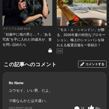
マテリアル夫婦 Vol.9
「モエ・エ・シャンドン」が贈
「妊娠中に他の男と…？」“ある
る、2026年夏の特別なプロモー
写真”を手に入れた35歳夫が、妻
ション。極上のシャンパンを味
を問い詰めたら
わえる厳選店舗を一挙紹介！
PR
この記事へのコメント
コメントする
No Name
ユウセイ、いい男、だよ。
マ猿なんかとは大違い。
2021/05/07 05:06
13
99+