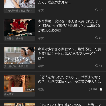
たら、理想の家庭が…
Vol.1
恋愛
80
プロ夫婦～作られた輝き～
本命昇格・虎の巻：さんざん弄ばれたけ
ど“都合のイイ関係”を脱却したい…28歳女
が教える必勝法
Vol.1
恋愛
49
本命昇格・虎の巻
出張が多すぎる商社マン。塩対応だった妻
を笑顔にした岡山県の“あるフルーツ”と
は？
Vol.1
恋愛
11
妻に捧げる、出張土産
「恋人を奪っただけでなく、仕事まで奪う
の？」社内で出回った、怪文書の犯人とは
恋愛
102
Vol.10
婚約破棄
「あいつより絶対稼いでやる…」外資コン