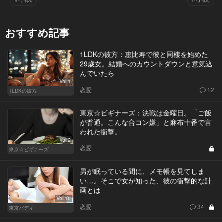
おすすめ記事
1LDKの彼方：恵比寿で彼と同棲を始めた
29歳女。結婚へのカウントダウンと意気込
んでいたら
Vol.1
恋愛
12
1LDKの彼方
東京☆ビギナーズ：決戦は金曜日。「ご飯
が普通。こんな合コン嫌」と麻布十番で言
われた衝撃。
Vol.2
恋愛
東京☆ビギナーズ
男が眠っている間に、メモ帳を見てしま
い…。そこで女が知った、彼の衝撃的な計
画とは
Vol.10
恋愛
34
東京バディ