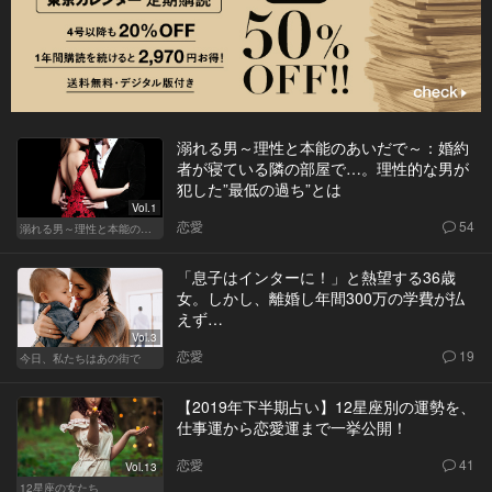
溺れる男～理性と本能のあいだで～：婚約
者が寝ている隣の部屋で…。理性的な男が
犯した”最低の過ち”とは
Vol.1
恋愛
54
溺れる男～理性と本能のあいだで～
「息子はインターに！」と熱望する36歳
女。しかし、離婚し年間300万の学費が払
えず…
Vol.3
恋愛
19
今日、私たちはあの街で
【2019年下半期占い】12星座別の運勢を、
仕事運から恋愛運まで一挙公開！
恋愛
41
Vol.13
12星座の女たち