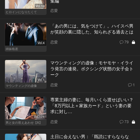
集編
Vol.10
恋愛
ヒロインになりたくて
「あの男には、気をつけて」。ハイスペ男
が笑顔の裏に隠した、知られざる過去とは
恋愛
79
Vol.4
姉妹格差
マウンティングの虚像：モヤモヤ・イライ
ラ発言の連発。ボクシング状態の女子会ト
ーク
Vol.1
恋愛
1
マウンティングの虚像
専業主婦の妻に、毎月いくら渡せばいい？
「8万円以上＋家族カード」という妻の要
求に対し…
Vol.171
恋愛
73
男と女の答えあわせ【A】
土日に会えない男：「既読にすらならな