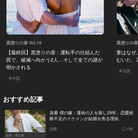
黒塗りの扉 Vol.10
黒塗りの扉 V
【最終回】黒塗りの扉：運転手の仕組んだ
妻はなぜ
罠で、破滅へ向かう2人…そして全ての謎が
むいた、
明かされる
#小説
#小説
おすすめ記事
急募 僕の嫁：運命の人を探し29年。恋愛経
験不足のイケメンが結婚を焦る理由
恋愛
193
Vol.1
急募：僕の嫁