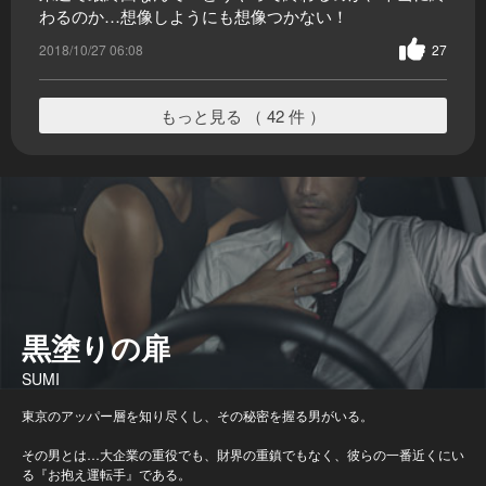
わるのか…想像しようにも想像つかない！
2018/10/27 06:08
27
もっと見る （ 42 件 ）
黒塗りの扉
SUMI
東京のアッパー層を知り尽くし、その秘密を握る男がいる。
その男とは…大企業の重役でも、財界の重鎮でもなく、彼らの一番近くにい
る『お抱え運転手』である。