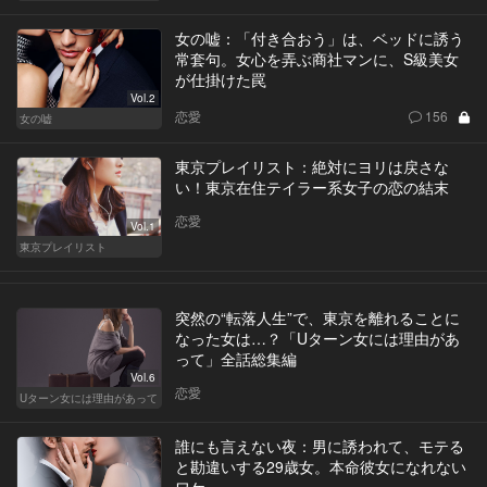
女の嘘：「付き合おう」は、ベッドに誘う
常套句。女心を弄ぶ商社マンに、S級美女
が仕掛けた罠
Vol.2
恋愛
156
女の嘘
東京プレイリスト：絶対にヨリは戻さな
い！東京在住テイラー系女子の恋の結末
恋愛
Vol.1
東京プレイリスト
突然の“転落人生”で、東京を離れることに
なった女は…？「Uターン女には理由があ
って」全話総集編
Vol.6
恋愛
Uターン女には理由があって
誰にも言えない夜：男に誘われて、モテる
と勘違いする29歳女。本命彼女になれない