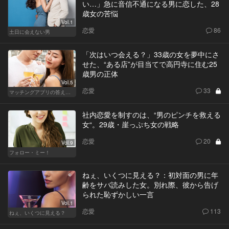
い…」急に音信不通になる男に恋した、28
歳女の苦悩
Vol.1
恋愛
86
土日に会えない男
「次はいつ会える？」33歳の女を夢中にさ
せた、“ある店”が目当てで高円寺に住む25
歳男の正体
Vol.5
恋愛
33
マッチングアプリの答えあわせ【A】～SEASON2～
社内恋愛を制すのは、“男のピンチを救える
女“。29歳・崖っぷち女の戦略
恋愛
20
Vol.9
フォロー・ミー！
ねぇ、いくつに見える？：初対面の男に年
齢をサバ読みした女。別れ際、彼から告げ
られた恥ずかしい一言
Vol.1
恋愛
113
ねぇ、いくつに見える？