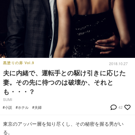
黒塗りの扉 Vol.9
2018.10.27
夫に内緒で、運転手との駆け引きに応じた
妻。その先に待つのは破壊か、それと
も・・・？
SUMI
#小説
#ホテル
#夫婦
42
東京のアッパー層を知り尽くし、その秘密を握る男がい
る。