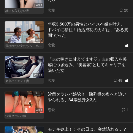
ワケ
Vol.1
恋愛
20
誰にも言えない夜
年収3,500万の男性とハイスペ婚を叶え、
ドバイに移住！婚活成功のカギは、“ある質
問”だった
Vol.5
恋愛
選ばれたい女たちへ ～出会いから結婚まで～
「夫の稼ぎに甘えてます♡」夫の収入を美
容につぎ込み、“美容家”としてキャリアを
築いた女
Vol.11
恋愛
48
東京ハイエンド妻
汐留タラレバ娘Vol1：陳列棚の奥へと追い
やられる、34歳独身女3人
恋愛
1
Vol.1
汐留タラレバ娘
モテキ参上！：その日は、突然訪れる…？