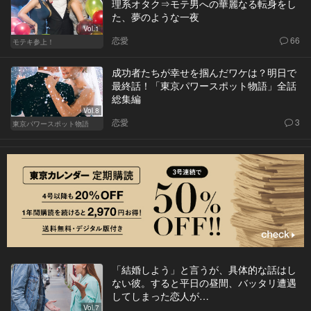
理系オタク⇒モテ男への華麗なる転身をし
た、夢のような一夜
Vol.1
恋愛
66
モテキ参上！
成功者たちが幸せを掴んだワケは？明日で
最終話！「東京パワースポット物語」全話
総集編
Vol.8
恋愛
3
東京パワースポット物語
「結婚しよう」と言うが、具体的な話はし
ない彼。すると平日の昼間、バッタリ遭遇
してしまった恋人が…
Vol.7