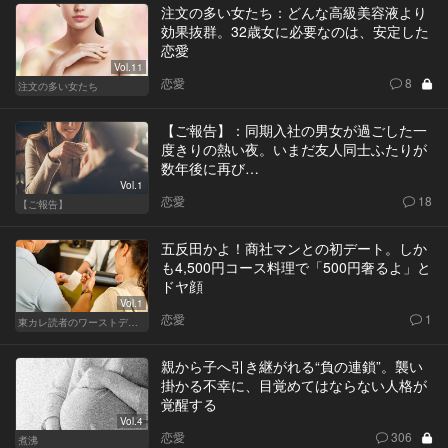
注文の多い女たち：どんな高級美容液より
効果抜群。32歳女に必要なのは、安定した
恋愛
Vol.11
恋愛
8
注文の多い女たち
【ご報告】：同期入社の男女が過ごした一
度きりの熱い夜。いまだ友人同士ふたりが
数年後に再び…
Vol.1
恋愛
18
【ご報告】
五反田かよ！商社マンとの初デート。しか
も4,500円コース料理で「500円奢るよ」と
ドヤ顔
Vol.1
恋愛
1
東カレ読者のワーストデート
親から子へ引き継がれる“負の連鎖”。襲い
掛かる不幸に、目覚めてはならない人格が
覚醒する
Vol.4
恋愛
306
煮沸