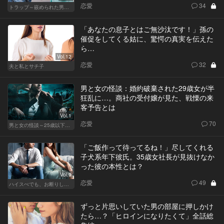
恋愛
34
トラップ～嵌められた男と女～
「あなたの息子とはご無沙汰です！」孫の
催促をしてくる姑に、驚愕の真実を伝えた
ら…
Vol.12
恋愛
32
夫と私とサチ子
男と女の怪談：婚約破棄された29歳女が半
狂乱に…。商社の受付嬢が見た、戦慄の来
客予告とは
Vol.1
恋愛
70
男と女の怪談～25歳以下閲覧禁止～
「ご飯作って待ってるね！」尽してくれる
子犬系年下彼氏。35歳女社長が見抜けなか
った彼の本性とは？
Vol.9
恋愛
49
ハイスぺでも、お断りします！
ずっと片思いしていた男の部屋に押しかけ
たら…？「ヒロインになりたくて」全話総