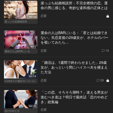
崖っぷち結婚相談所：不完全燃焼の恋。運
命の男に感じる、奇妙な違和感の正体とは
恋愛
Vol.19
崖っぷち結婚相談所
運命の人はBARにいる：「君とは結婚でき
ない」失恋直後の29歳女が、ホテルのバー
を覗いてみたら…
Vol.1
恋愛
18
運命の人はBARにいる
「婚活は、1週間で終わらせました」29歳
女が、あっという間にハイスぺ夫を捕まえ
た方法
Vol.18
恋愛
59
U-29女子の婚活サバイバル
「この恋、そろそろ潮時？」迷える男女が
進むべき道は？明日で最終話「恋のやめど
き」総集編
Vol.10
恋愛
恋のやめどき