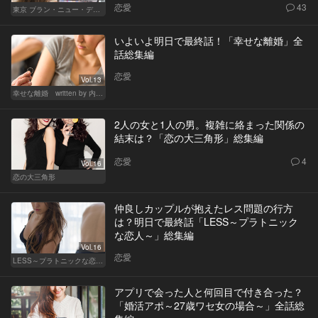
恋愛
43
東京 ブラン・ニュー・デイズ
いよいよ明日で最終話！「幸せな離婚」全
話総集編
恋愛
Vol.13
幸せな離婚 written by 内埜さくら
2人の女と1人の男。複雑に絡まった関係の
結末は？「恋の大三角形」総集編
恋愛
4
Vol.16
恋の大三角形
仲良しカップルが抱えたレス問題の行方
は？明日で最終話「LESS～プラトニック
な恋人～」総集編
Vol.16
恋愛
LESS～プラトニックな恋人～
アプリで会った人と何回目で付き合った？
「婚活アポ～27歳ワセ女の場合～」全話総