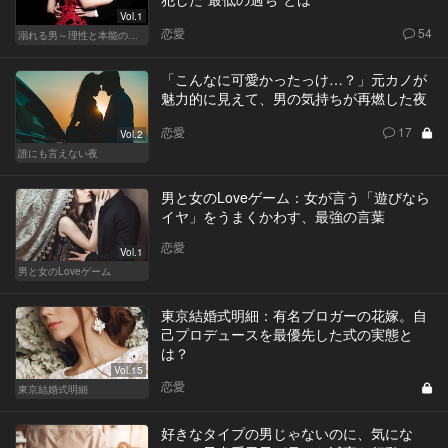
Vol.1
恋愛
54
溺れる男～理性と本能のあいだで～
「こんなに可愛かったっけ…？」元カノが
魅力的に見えて、男の気持ちが再燃した夜
恋愛
17
Vol.2
誰にも言えない夜
男と女のLoveゲーム：女が言う「遊びなら
イヤ」をうまくかわす、最強の言葉
恋愛
Vol.1
男と女のLoveゲーム
東京結婚式明細：有名ブロガーの花嫁。自
己プロデュースを最優先した式の実態と
は？
Vol.15
恋愛
東京結婚式明細
好きなタイプの男じゃないのに、気にな