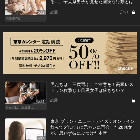
る…。子犬系男子が見せた誠実な行動とは
恋愛
91
Vol.8
恋愛依存症
男たちは、三度選ぶ：ご注意を！高級レス
トラン攻撃じゃ目黒女子は落ちない？
恋愛
Vol.3
男たちは、三度選ぶ
東京 ブラン・ニュー・デイズ：オンライン
飲みで5年ぶりに元カレに再会した28歳女
が、思わず彼にぶつけた本音
Vol.1