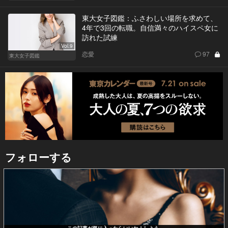
東大女子図鑑：ふさわしい場所を求めて、
4年で3回の転職。自信満々のハイスペ女に
訪れた試練
Vol.9
恋愛
97
東大女子図鑑
フォローする
この記事が気に入ったらいいね！しよう