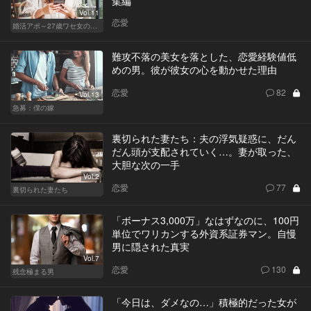
集編
Vol.11
恋愛
婚活アポ～27歳ワセ女の場合～
難攻不落の美女を落とした、恋愛経験値低
めの男。彼が彼女の心を動かせた理由
恋愛
82
Vol.13
急募：僕の嫁
裏切られた妻たち：夫の浮気疑惑に、だん
だん頭が支配されていく…。妻が取った、
大胆な次の一手
Vol.2
恋愛
77
裏切られた妻たち
「ボーナス3,000万」なはずなのに、100円
単位でワリカンする外資系証券マン。自慢
男に隠された真実
Vol.7
恋愛
130
残念極まる男
「今日は、ダメなの…」積極的だった女が