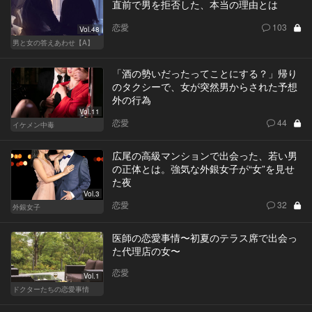
直前で男を拒否した、本当の理由とは
恋愛
103
Vol.48
男と女の答えあわせ【A】
「酒の勢いだったってことにする？」帰り
のタクシーで、女が突然男からされた予想
外の行為
Vol.11
恋愛
44
イケメン中毒
広尾の高級マンションで出会った、若い男
の正体とは。強気な外銀女子が“女”を見せ
た夜
Vol.3
恋愛
32
外銀女子
医師の恋愛事情〜初夏のテラス席で出会っ
た代理店の女〜
恋愛
Vol.1
ドクターたちの恋愛事情