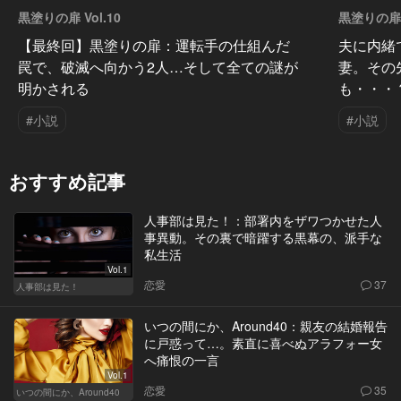
黒塗りの扉 Vol.10
黒塗りの扉 V
【最終回】黒塗りの扉：運転手の仕組んだ
夫に内緒
罠で、破滅へ向かう2人…そして全ての謎が
妻。その
明かされる
も・・・
#小説
#小説
おすすめ記事
人事部は見た！：部署内をザワつかせた人
事異動。その裏で暗躍する黒幕の、派手な
私生活
Vol.1
恋愛
37
人事部は見た！
いつの間にか、Around40：親友の結婚報告
に戸惑って…。素直に喜べぬアラフォー女
へ痛恨の一言
Vol.1
恋愛
35
いつの間にか、Around40