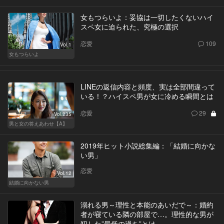
女もつらいよ：妥協は一切したくないハイ
スペ女に迫られた、究極の選択
恋愛
109
Vol.1
女もつらいよ
LINEの返信内容と頻度、実は全部間違って
いる！？ハイスペ男が女に冷める瞬間とは
恋愛
29
Vol.235
男と女の答えあわせ【A】
2019年ヒット小説総集編：「結婚に向かな
い男」
恋愛
Vol.12
結婚に向かない男
溺れる男～理性と本能のあいだで～：婚約
者が寝ている隣の部屋で…。理性的な男が
犯した”最低の過ち”とは