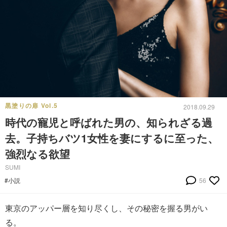
黒塗りの扉 Vol.5
2018.09.29
時代の寵児と呼ばれた男の、知られざる過
去。子持ちバツ1女性を妻にするに至った、
強烈なる欲望
SUMI
#小説
56
東京のアッパー層を知り尽くし、その秘密を握る男がい
る。