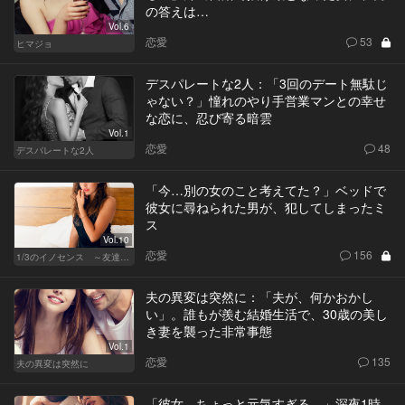
の答えは…
Vol.6
恋愛
53
ヒマジョ
デスパレートな2人：「3回のデート無駄じ
ゃない？」憧れのやり手営業マンとの幸せ
な恋に、忍び寄る暗雲
Vol.1
恋愛
48
デスパレートな2人
「今…別の女のこと考えてた？」ベッドで
彼女に尋ねられた男が、犯してしまったミ
ス
Vol.10
恋愛
156
1/3のイノセンス ～友達の恋人～
夫の異変は突然に：「夫が、何かおかし
い」。誰もが羨む結婚生活で、30歳の美し
き妻を襲った非常事態
Vol.1
恋愛
135
夫の異変は突然に
「彼女、ちょっと元気すぎる…」深夜1時