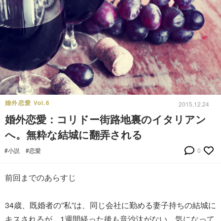
婚外恋愛 Vol.6
2015.12.24
婚外恋愛：コリドー街路地裏のイタリアン
へ。無粋な結城に翻弄される
#小説
#恋愛
0
前回までのあらすじ
34歳、既婚者の”私”は、同じ会社に勤める妻子持ちの結城に
キスされるが、1週間経った後も音沙汰がない。気になって