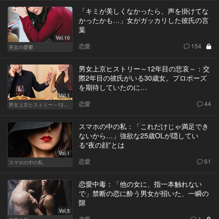
「キミが美しくなかったら、声を掛けてな
かったかも…」女がガッカリした彼氏の言
葉
Vol.10
恋愛
154
美女の憂鬱
男女上京ヒストリー～12年目の悲哀～：交
際2年目の彼氏がいる30歳女。プロポーズ
を期待していたのに…
Vol.1
恋愛
44
男女上京ヒストリー～12年目の悲哀～
スマホの中の私：「これだけじゃ満足でき
ないから…」強欲な25歳OLが隠してい
る“夜の顔”とは
Vol.1
恋愛
61
スマホの中の私
恋愛中毒：「他の女に、指一本触れない
で」禁断の恋に酔う男女が招いた、一瞬の
隙
Vol.5
恋愛
1