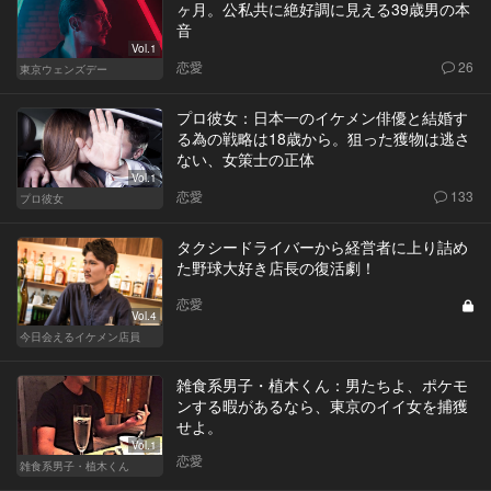
ヶ月。公私共に絶好調に見える39歳男の本
音
Vol.1
恋愛
26
東京ウェンズデー
プロ彼女：日本一のイケメン俳優と結婚す
る為の戦略は18歳から。狙った獲物は逃さ
ない、女策士の正体
Vol.1
恋愛
133
プロ彼女
タクシードライバーから経営者に上り詰め
た野球大好き店長の復活劇！
恋愛
Vol.4
今日会えるイケメン店員
雑食系男子・植木くん：男たちよ、ポケモ
ンする暇があるなら、東京のイイ女を捕獲
せよ。
Vol.1
恋愛
雑食系男子・植木くん