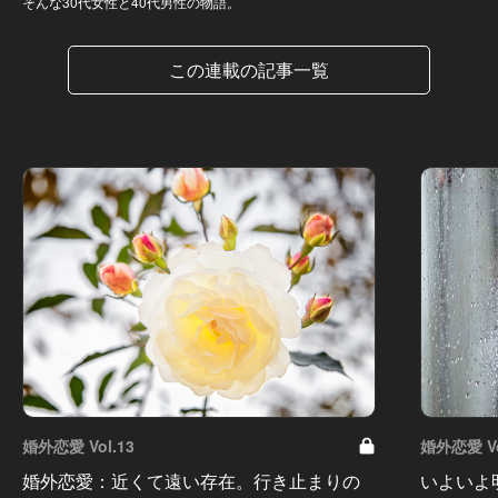
そんな30代女性と40代男性の物語。
この連載の記事一覧
婚外恋愛 Vol.13
婚外恋愛 Vo
婚外恋愛：近くて遠い存在。行き止まりの
いよいよ