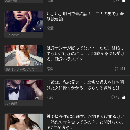
恋愛中毒
いよいよ明日で最終話！「二人の男で」全
話総集編
恋愛
Vol.10
二人の男で
独身オンナが黙ってない：「ただ、結婚し
てないだけなのに…」。33歳女を待ち受け
る、独身ハラスメント
Vol.1
恋愛
154
独身オンナが黙ってない
「彼は、私の元夫」。悲惨な過去を打ち明
けた女に降りかかる、さらなる試練とは
恋愛
42
Vol.5
元・夫婦
神楽坂在住の33歳女。お泊まりはするけど
「私たち付き合ってるの？」と聞けないま
ま7年が過ぎ…