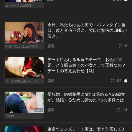
はいすぺさんが通る
今日、私たちはあの街で：バレンタイン当
日、彼と音信不通に。翌日に驚愕のLINEが
届き…
Vol.1
恋愛
18
今日、私たちはあの街で
デートにおける永遠のテーマ、お会計問
題。どう振る舞うのが女として正解なの？
デートの答えあわせ【Q】
Vol.7
恋愛
152
デートの答えあわせ【Q】
妥協婚：結婚相手に“顔”は求める？28歳女
が、結婚するために諦めた1つの条件とは
恋愛
114
Vol.1
妥協婚
東京ウェンズデー：実は、妻と別居して3