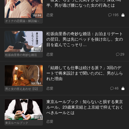
半、男が逃げ腰になった女の行為とは
恋愛
195
Vol.84
オトナの恋愛論～解説編～
松坂由里香の奇妙な婚活：お泊まりデート
の翌日。男は先にベッドを抜け出し、女の
目を盗んでこっそり…
Vol.1
恋愛
29
松坂由里香の奇妙な婚活
「結婚しても仕事は続ける派？」3回のデ
ートで将来設計まで聞いたのに、男がふら
れた理由
Vol.164
恋愛
46
男と女の答えあわせ【Q】
東京ルールブック：知らないと損する東京
ルール。23歳東京組と上京組で抑えておく
べきルールとは
Vol.1
恋愛
東京ルールブック