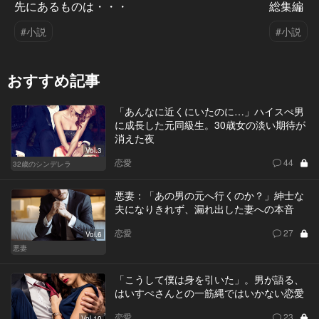
先にあるものは・・・
総集編
#小説
#小説
おすすめ記事
「あんなに近くにいたのに…」ハイスぺ男
に成長した元同級生。30歳女の淡い期待が
消えた夜
Vol.3
恋愛
44
32歳のシンデレラ
悪妻：「あの男の元へ行くのか？」紳士な
夫になりきれず、漏れ出した妻への本音
恋愛
27
Vol.6
悪妻
「こうして僕は身を引いた」。男が語る、
はいすぺさんとの一筋縄ではいかない恋愛
恋愛
23
Vol.10