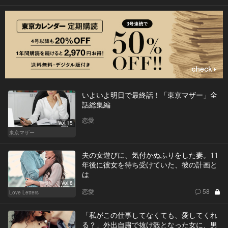
いよいよ明日で最終話！「東京マザー」全
話総集編
恋愛
Vol.15
東京マザー
夫の女遊びに、気付かぬふりをした妻。11
年後に彼女を待ち受けていた、彼の計画と
は
Vol.8
恋愛
58
Love Letters
「私がこの仕事してなくても、愛してくれ
る？」外出自粛で抜け殻となった女に、男