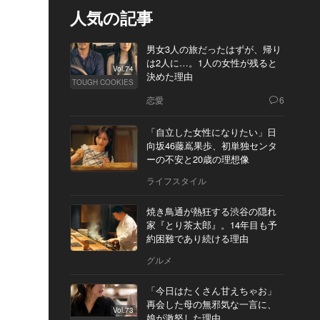
人気の記事
男女3人の旅だったはずが、帰り
は2人に…。1人の女性が残ると
Vol.74
決めた理由
TOUGH COOKIES
恋愛
6
「自立した女性になりたい」日
向坂46藤嶌果歩、初単独センタ
ーの不安と20歳の理想像
ライフスタイル
焼き鳥通が熱狂する渋谷の隠れ
家『とり茶太郎』。14年目も予
約困難であり続ける理由
グルメ
「今日はたくさん甘えちゃお」
再会した母の無邪気な一言に、
Vol.73
娘が激怒した理由