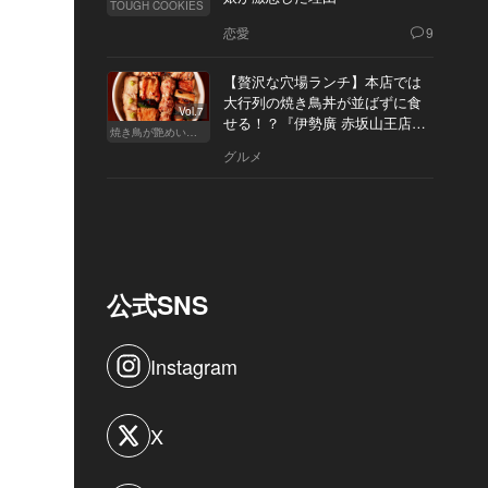
TOUGH COOKIES
恋愛
9
【贅沢な穴場ランチ】本店では
大行列の焼き鳥丼が並ばずに食
Vol.7
せる！？『伊勢廣 赤坂山王店』
焼き鳥が艶めいてきた
へ
グルメ
公式SNS
Instagram
X