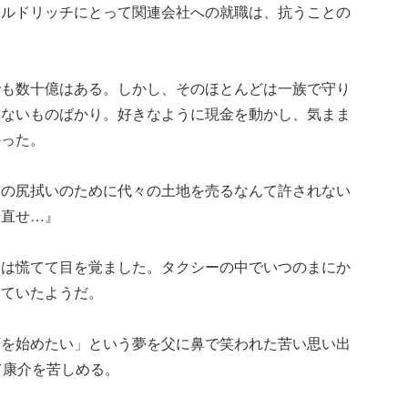
ールドリッチにとって関連会社への就職は、抗うことの
でも数十億はある。しかし、そのほとんどは一族で守り
きないものばかり。好きなように現金を動かし、気まま
かった。
前の尻拭いのために代々の土地を売るなんて許されない
え直せ…』
介は慌てて目を覚ました。タクシーの中でいつのまにか
見ていたようだ。
店を始めたい」という夢を父に鼻で笑われた苦い思い出
て康介を苦しめる。