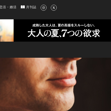
新のグルメ、洗練されたライフスタイル情報
恋活・婚活
月刊誌