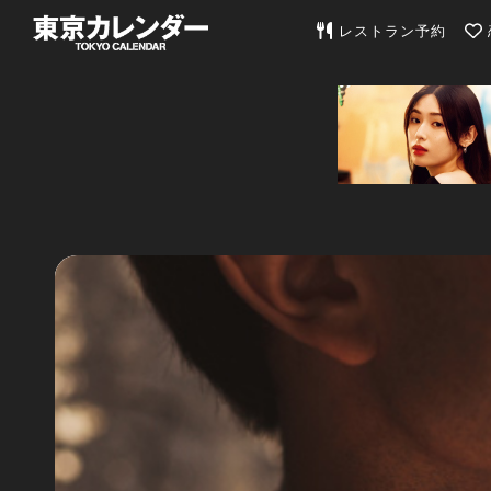
東京カレンダー | 最
レストラン予約