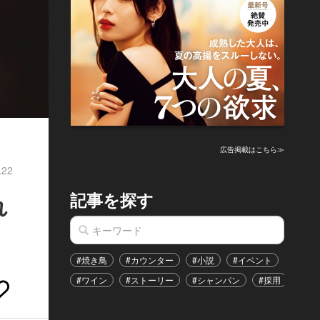
広告掲載はこちら≫
.22
記事を探す
れ
#焼き鳥
#カウンター
#小説
#イベント
#港区
#ワイン
#ストーリー
#シャンパン
#採用
#恋