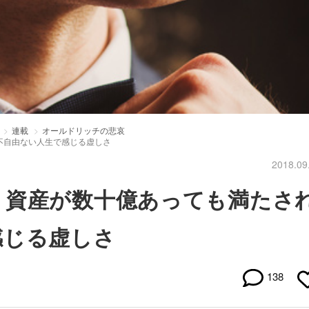
連載
オールドリッチの悲哀
不自由ない人生で感じる虚しさ
2018.09
：資産が数十億あっても満たさ
感じる虚しさ
138