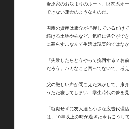
岩原家のお決まりのルート。財閥系オ
できない運命のようなものだ。
両親の資産は康介が把握しているだけ
続ける土地や株など、気軽に処分がで
に暮らす…なんて生活は現実的ではな
『失敗したらどうやって挽回する？お
だろう。バカなこと言ってないで、考
父の厳しい声が聞こえた気がして、康
うたた寝してしまい、学生時代の夢を
「就職せずに友人達と小さな広告代理
は、10年以上の時が過ぎた今もこうし