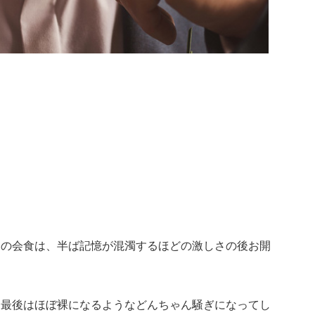
との会食は、半ば記憶が混濁するほどの激しさの後お開
、最後はほぼ裸になるようなどんちゃん騒ぎになってし