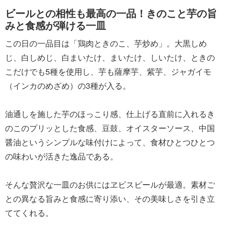
ビールとの相性も最高の一品！きのこと芋の旨
みと食感が弾ける一皿
この日の一品目は「鶏肉ときのこ、芋炒め」。大黒しめ
じ、白しめじ、白まいたけ、まいたけ、しいたけ、ときの
こだけでも5種を使用し、芋も薩摩芋、紫芋、ジャガイモ
（インカのめざめ）の3種が入る。
油通しを施した芋のほっこり感、仕上げる直前に入れるき
のこのプリッとした食感、豆鼓、オイスターソース、中国
醤油というシンプルな味付けによって、食材ひとつひとつ
の味わいが活きた逸品である。
そんな贅沢な一皿のお供にはヱビスビールが最適。素材ご
との異なる旨みと食感に寄り添い、その美味しさを引き立
ててくれる。