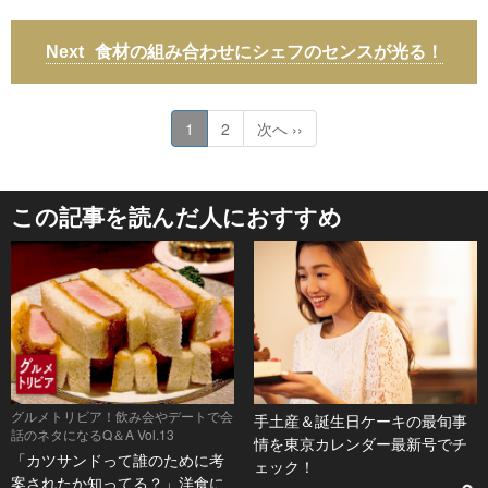
食材の組み合わせにシェフのセンスが光る！
1
2
次へ ››
この記事を読んだ人におすすめ
グルメトリビア！飲み会やデートで会
手土産＆誕生日ケーキの最旬事
話のネタになるQ＆A Vol.13
情を東京カレンダー最新号でチ
「カツサンドって誰のために考
ェック！
案されたか知ってる？」洋食に