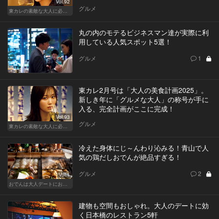
Vol.92
グルメ
東カレの素敵な大人に必要なこと
丸の内のモテるビジネスマン達が実際に利
用している人気スポット5選！
グルメ
1
東カレ2月号は「大人の美食計画2025」。
新しき年に「グルメな大人」の称号が手に
入る、完全計画がここに完成！
Vol.93
グルメ
東カレの素敵な大人に必要なこと
冷えた身体にじ～んわり沁みる！青山で人
気の鶏だしおでんが絶品すぎる！
グルメ
2
Vol.1
おでんは大人デートにおすすめ！ふたりで温まろう
建物も空間もおしゃれ。大人のデートに効
く日本橋のレストラン5軒