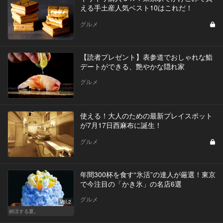
える手土産人気ベスト10はこれだ！
グルメ
【読者プレゼント】表参道でおしゃれな鮨
デートができる、艶やかな隠れ家
グルメ
使える！大人のための最新プレイスポット
が7月17日西麻布に誕生！
グルメ
年間300杯を食す“氷活”の達人が厳選！東京
で今注目の「かき氷」の名店6選
グルメ
Vol.2
納涼する夏。