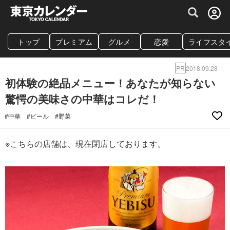
グルメ情報・プレミアムレストラン予約サイト
トップ
プレミアム
グルメ
恋愛
ライフスタ
PR
2018.09.28
初体験の絶品メニュー！あなたが知らない
驚愕の美味さの中華はコレだ！
#中華
#ビール
#野菜
※こちらの店舗は、現在閉店しております。