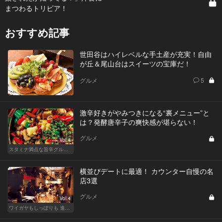
まつわるトリビア！
おすすめ記事
世田谷はハイレベルな手土産が充実！自由
が丘＆尾山台はスイーツの宝庫だ！
グルメ
5
激辛好きがやみつきになる“裏メニュー”と
は？発酵唐辛子の爽快感が堪らない！
グルメ
Vol.4
スタミナ満点な旨辛グルメが旨い！東京の人気店へ
横並びデートに最適！ カウンター自慢の名
店3選
グルメ
Vol.4
ワイガヤもしっぽりも 進化する大人の酒場スタイル