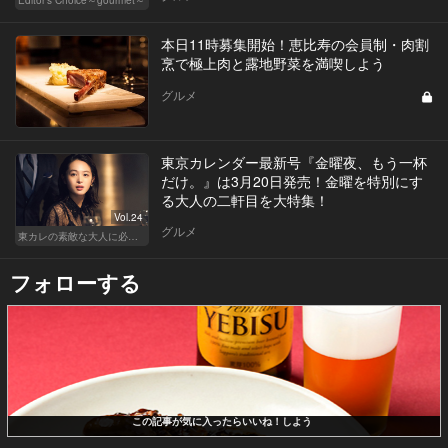
本日11時募集開始！恵比寿の会員制・肉割
烹で極上肉と露地野菜を満喫しよう
グルメ
東京カレンダー最新号『金曜夜、もう一杯
だけ。』は3月20日発売！金曜を特別にす
る大人の二軒目を大特集！
Vol.24
グルメ
東カレの素敵な大人に必要なこと
フォローする
この記事が気に入ったらいいね！しよう