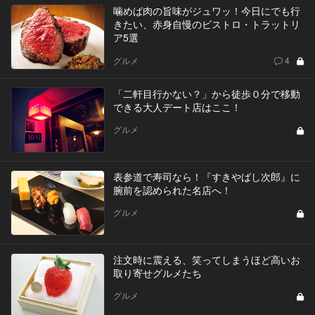
噛めば肉の旨味がジュワッ！今日にでも行
きたい、赤身自慢のビストロ・トラットリ
ア5選
グルメ
4
「二軒目行かない？」から徒歩０分で移動
できる大人デート店はここ！
グルメ
表参道で寿司なら！『すきやばし次郎』に
腕前を認められた名店へ！
グルメ
注文時に震える、笑ってしまうほど高いお
取り寄せグルメたち
グルメ