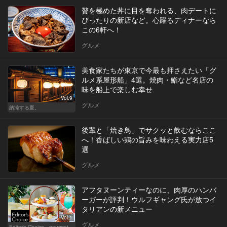
贅を極めた丼に目を奪われる、肉デートに
ぴったりの新店など。心躍るディナーなら
この6軒へ！
グルメ
美食家たちが東京で今最も押さえたい「グ
ルメ系屋形船」4選。焼肉・鮨など名店の
味を船上で楽しむ幸せ
Vol.9
グルメ
納涼する夏。
後輩と「焼き鳥」でサクッと飲むならここ
へ！香ばしい鶏の旨みを味わえる実力店5
選
グルメ
アフタヌーンティーなのに、肉厚のハンバ
ーガーが評判！ウルフギャング氏が放つイ
タリアンの新メニュー
Vol.1
グルメ
Editor's Choice～gourmet～