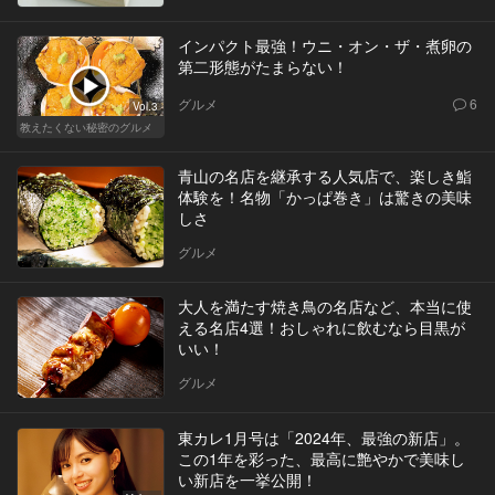
インパクト最強！ウニ・オン・ザ・煮卵の
第二形態がたまらない！
グルメ
6
Vol.3
教えたくない秘密のグルメ
青山の名店を継承する人気店で、楽しき鮨
体験を！名物「かっぱ巻き」は驚きの美味
しさ
グルメ
大人を満たす焼き鳥の名店など、本当に使
える名店4選！おしゃれに飲むなら目黒が
いい！
グルメ
東カレ1月号は「2024年、最強の新店」。
この1年を彩った、最高に艶やかで美味し
い新店を一挙公開！