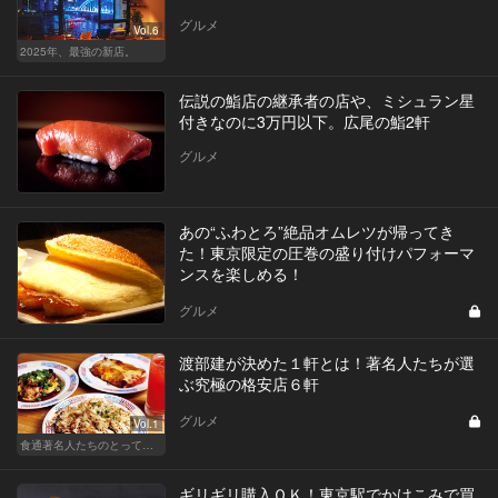
グルメ
Vol.6
2025年、最強の新店。
伝説の鮨店の継承者の店や、ミシュラン星
付きなのに3万円以下。広尾の鮨2軒
グルメ
あの“ふわとろ”絶品オムレツが帰ってき
た！東京限定の圧巻の盛り付けパフォーマ
ンスを楽しめる！
グルメ
渡部建が決めた１軒とは！著名人たちが選
ぶ究極の格安店６軒
グルメ
Vol.1
食通著名人たちのとっておきの格安店
ギリギリ購入ＯＫ！東京駅でかけこみで買