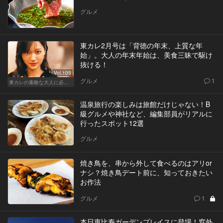
グルメ
東カレ2月号は「背徳の年末、上質な年
始」。大人の年末年始は、美食三昧で駆け
抜ける！
Vol.105
グルメ
1
東カレの素敵な大人に必要なこと
温泉旅行の楽しみは旅館だけじゃない！B
級グルメや神社など、編集部員がリアルに
行ったスポット12選
グルメ
焼き鳥を、串から外して食べるのはアリor
ナシ？焼き鳥デート前に、知っておきたい
お作法
グルメ
1
本日恵比寿ガーデンプレイスに登場！窓外