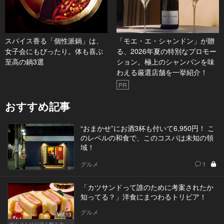
スパイス香る「個性派鍋」は、
「モエ・エ・シャンドン」が贈
女子会にもぴったり。体も喜ぶ
る、2026年夏の特別なプロモー
至高の鍋3選
ション。極上のシャンパンを味
わえる厳選店舗を一挙紹介！
PR
おすすめ記事
“おまかせ”にお酒3杯も付いて6,950円！ こ
のレベルの和食で、このコスパは未知の領
域！
グルメ
1
「カツサンドって誰のために考案されたか
知ってる？」洋食にまつわるトリビア！
グルメ
Vol.13