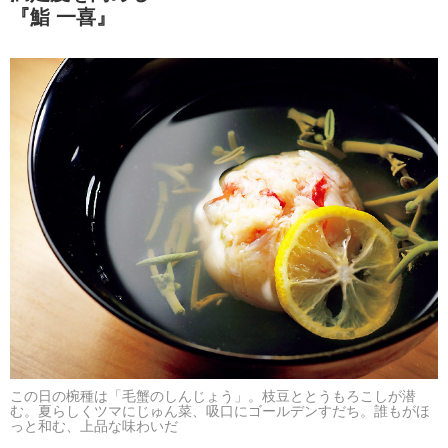
『鮨 一喜』
この日の椀種は「毛蟹のしんじょう」。枝豆ととうもろこしが潜
む。夏らしくツマにじゅん菜、吸口にゴールデンすだち。誰もがほ
っと和む、上品な味わいだ