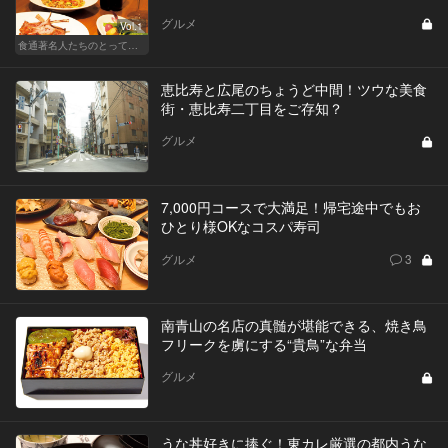
グルメ
Vol.1
食通著名人たちのとっておきの格安店
恵比寿と広尾のちょうど中間！ツウな美食
街・恵比寿二丁目をご存知？
グルメ
7,000円コースで大満足！帰宅途中でもお
ひとり様OKなコスパ寿司
グルメ
3
南青山の名店の真髄が堪能できる、焼き鳥
フリークを虜にする“貴鳥”な弁当
グルメ
うな丼好きに捧ぐ！東カレ厳選の都内うな