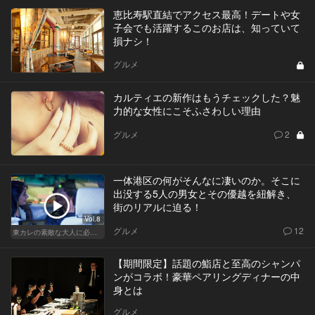
恵比寿駅直結でアクセス最高！デートや女
子会でも活躍するこのお店は、知っていて
損ナシ！
グルメ
カルティエの新作はもうチェックした？魅
力的な女性にこそふさわしい理由
グルメ
2
一体港区の何がそんなに凄いのか。そこに
出没する5人の男女とその優越を紐解き、
街のリアルに迫る！
Vol.8
グルメ
12
東カレの素敵な大人に必要なこと
【期間限定】話題の鮨店と至高のシャンパ
ンがコラボ！豪華ペアリングディナーの中
身とは
グルメ