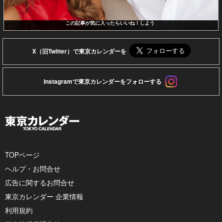
この記事が気に入ったらいいね！しよう
X（旧Twitter）で東京カレンダーを
Instagramで東京カレンダーをフォローする
TOPページ
ヘルプ・お問合せ
広告に関するお問合せ
東京カレンダー 企業情報
利用規約