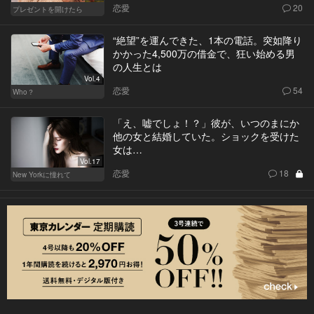
恋愛
20
プレゼントを開けたら
“絶望”を運んできた、1本の電話。突如降り
かかった4,500万の借金で、狂い始める男
の人生とは
Vol.4
恋愛
54
Who？
「え、嘘でしょ！？」彼が、いつのまにか
他の女と結婚していた。ショックを受けた
女は…
Vol.17
恋愛
18
New Yorkに憧れて