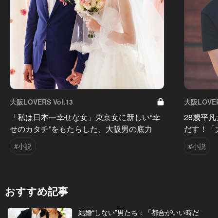
大阪LOVERS Vol.13
大阪LOVERS
「私は日本一幸せな女」東京女に新しい“幸
28歳平
せのカタチ”をもたらした、大阪男の底力
だす！「
#小説
#小説
おすすめ記事
結婚“しない”男たち：「都合がいい時だ