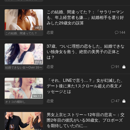
この結婚、間違ってた？：「サラリーマン
も、年上経営者も嫌…」結婚相手を選り好
みした29歳女の誤算
Vol.1
恋愛
144
この結婚、間違ってた？
37歳、ついに理想の恋をした。結婚できな
い独身女を救う、絶世の美男子の正体と
は？
Vol.2
恋愛
91
結婚できない女〜Over 35〜
「それ、LINEで言う…？」女が幻滅した、
デート後に来た1スクロール超えの長文メ
ッセージとは
Vol.11
恋愛
47
オトコの棚卸し
男女上京ヒストリー～12年目の悲哀～：交
際2年目の彼氏がいる30歳女。プロポーズ
を期待していたのに…