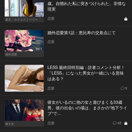
歳。自惚れた私に突きつけられた、非情な
現実
Vol.5
恋愛
東京・ホテルストーリー
婚外恋愛第1話：恵比寿の交差点にて
恋愛
Vol.1
婚外恋愛
LESS 最終回特別編：読者コメント分析！
「LESS」になった男女が一緒にいる意味
はある？
恋愛
9
彼女がいるのに他の女と遊びまくる33歳
男。彼の出会いの場は、まさかの“地下ライ
ブ“で…
Vol.6
恋愛
48
推す女