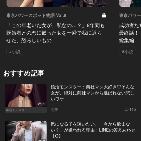
東京パワースポット物語 Vol.9
東京パワース
「この年老いた女が、私なの…？」8年間も
成功者た
既婚者との恋に嵌った女を一瞬で我に返ら
最終話！
せた、恐ろしいもの
総集編
#小説
#小説
おすすめ記事
婚活モンスター：商社マン大好き♡そんな
女が、絶対に商社マンから選ばれない悲し
いワケ
Vol.1
恋愛
115
婚活モンスター
気になる子を誘いたい。「今から飲まな
い？」が嫌われる理由：LINEの答えあわせ
【Q】