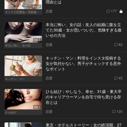
理由とは
Vol.67
恋愛
177
オトナの恋愛論～宿題編～
本当に怖い、女の話：友人の結婚に腹を立
てた30歳・女が思いついた、危険すぎる腹
いせの方法
Vol.1
恋愛
82
本当に怖い、女の話
キッチン・マン：料理をインスタ投稿する
女が気付かない、男子がチェックする意外
なポイント
Vol.1
恋愛
45
キッチン・マン
ひも結び：やしなう、幸せ。31歳・東大卒
のキャリアウーマンを自宅で待ち受ける存
在とは
Vol.1
恋愛
120
ひも結び
東京・ホテルストーリー：女の絶頂期、27