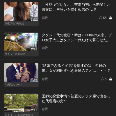
「性格キツいな…」交際当初から豹変した
彼女に、戸惑いを隠せぬ男の心理
恋愛
55
Vol.11
深夜0時の分岐点
タクシー代の秘密：時は2000年の東京。プ
ロ女子大生はタクシー代だけで暮らせた。
恋愛
Vol.1
タクシー代の秘密
“結婚できるイイ男”を探すのは、至難の
業。女が利用すべき最良の男とは・・・？
恋愛
5
Vol.6
年内婚約 2017
医師の恋愛事情〜初夏のテラス席で出会っ
た代理店の女〜
恋愛
Vol.1
ドクターたちの恋愛事情