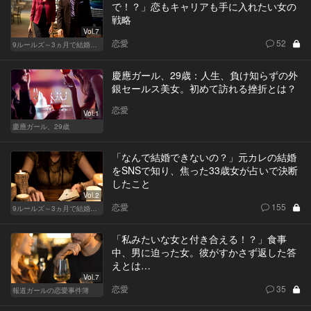
で！？」恋もキャリアも手に入れたい女の
戦略
Vol.7
恋愛
52
9ルールズ～3ヵ月で結婚する方法～
慶應ガール、29歳：人生、負け知らずの外
銀セールス美女。初めて訪れる挫折とは？
恋愛
Vol.1
慶應ガール、29歳
「なんで結婚できないの？」元カレの結婚
をSNSで知り、焦った33歳女が占いで決断
したこと
Vol.2
恋愛
155
9ルールズ～3ヵ月で結婚する方法～
「私みたいな女と付き合える！？」食事
中、男に迫った女。彼がすかさず返した答
えとは…
Vol.7
恋愛
35
報道ガールの恋愛事件簿