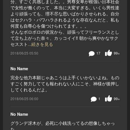
分、すごく共感しました。。男尊女卑が根強い日本社会
で女性が働くのって、本当に大変すぎる。いくら男性達
より頑張っても、理不尽な思いばかりさせられる。自分
はセクハラ・パワハラされるような存在なんだと、私も
何度も自尊心を傷つけられてます。。。
そんなボロボロの状況から、頑張ってフリーランスとし
て立ち上がった奈々、カッコイイ‼️ 朝から爽やかなサク
セススト
...続きを見る
2018/06/25 05:50
17
99+
No Name
完全な他力本願じゃあこうは上手くいかないよね。もの
すごく努力してても報われない人にこそ、神様が後押し
してくれるんだよ。
2018/06/25 06:00
1
99+
No Name
グランデ冴木が、必死に小銭洗ってるの想像しちゃっ
た…