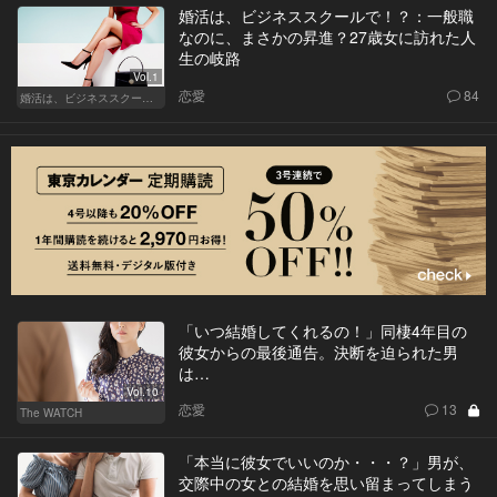
婚活は、ビジネススクールで！？：一般職
なのに、まさかの昇進？27歳女に訪れた人
生の岐路
Vol.1
恋愛
84
婚活は、ビジネススクールで！？
「いつ結婚してくれるの！」同棲4年目の
彼女からの最後通告。決断を迫られた男
は…
Vol.10
恋愛
13
The WATCH
「本当に彼女でいいのか・・・？」男が、
交際中の女との結婚を思い留まってしまう