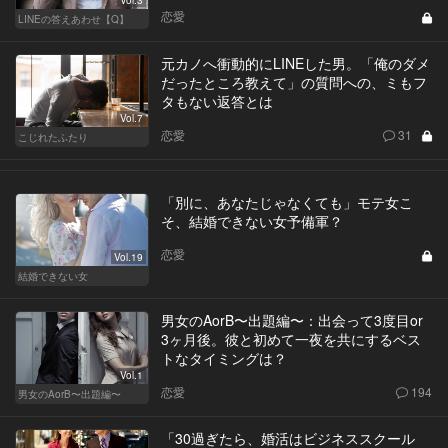
Vol.3
恋愛
LINEの答えあわせ【Q】
元カノへ衝動的にLINEした男。「俺のダメ
だったところ教えて」の質問への、ミもフ
タもない返答とは
Vol.7
恋愛
31
こじれたふたり
「別に、あなたじゃなくても」モテ女こ
そ、結婚できない女予備軍？
恋愛
Vol.19
結婚できない女
男女のAorB〜出題編〜：出会って3度目or
3ヶ月後。彼と初めて一夜を共にするベス
トなタイミングは？
Vol.1
恋愛
194
男女のAorB〜出題編〜
「30過ぎたら、婚活はビジネススクール