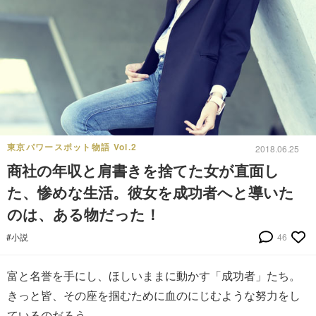
東京パワースポット物語 Vol.2
2018.06.25
商社の年収と肩書きを捨てた女が直面し
た、惨めな生活。彼女を成功者へと導いた
のは、ある物だった！
#小説
46
富と名誉を手にし、ほしいままに動かす「成功者」たち。
きっと皆、その座を掴むために血のにじむような努力をし
ているのだろう。