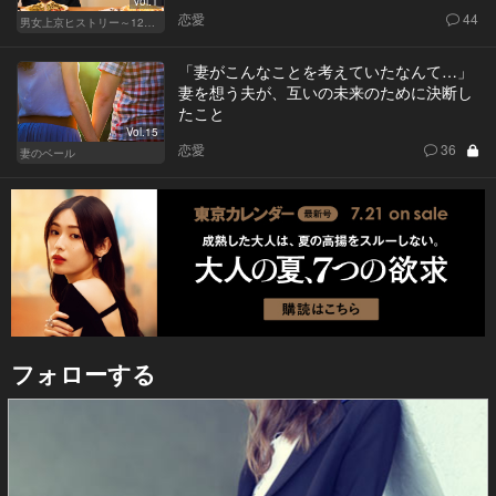
Vol.1
恋愛
44
男女上京ヒストリー～12年目の悲哀～
「妻がこんなことを考えていたなんて…」
妻を想う夫が、互いの未来のために決断し
たこと
Vol.15
恋愛
36
妻のベール
フォローする