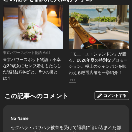
東京パワースポット物語 Vol.1
「モエ・エ・シャンドン」が贈
東京パワースポット物語：不幸
る、2026年夏の特別なプロモー
な32歳女にセレブ婚をもたらし
ション。極上のシャンパンを味
た“縁結び神社”と、5つの掟と
わえる厳選店舗を一挙紹介！
は？
PR
この記事へのコメント
コメントする
No Name
セクハラ・パワハラ被害を受けて退職に追い込まれた部