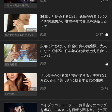
Vol.1
エリート亮介の嫁探し
36歳女と結婚するには、覚悟が必要？バツ
イチ38歳男が、交際半年で別れを決断した
ワケ
Vol.307
恋愛
37
男と女の答えあわせ【Q】
永遠に叶わない、白金出身のお嬢様。大人
になって港区に住み始めた者が抱える負い
目とは
Vol.8
恋愛
港区内格差
「お金をかけるほど安心できる」美容代は
月25万円。“美しさ”に執着する女の生態
恋愛
74
Vol.1
美活時代
ハイブラパトローラー：お目当てのバッグ
を求め、エルメスを何軒も回る女。その実