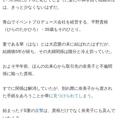
は、きっと少なくないはずだ。
青山でイベントプロデュース会社を経営する、平野貴裕
（ひらのたかひろ）・35歳もそのひとり。
妻である華（はな）とは大恋愛の末に結ばれたはずだが、
結婚後5年が経ち、その夫婦関係は随分と冷え切っていた。
およそ半年前、ほんの出来心から取引先の奈美子と不倫関
係に陥った貴裕。
すでに関係は解消していたが、別れ際に奈美子から渡され
た手紙をあろうことか華に
見つけられてしまう
。
始まったドS妻の
反撃
は、貴裕だけでなく奈美子にも及んで
いた！？