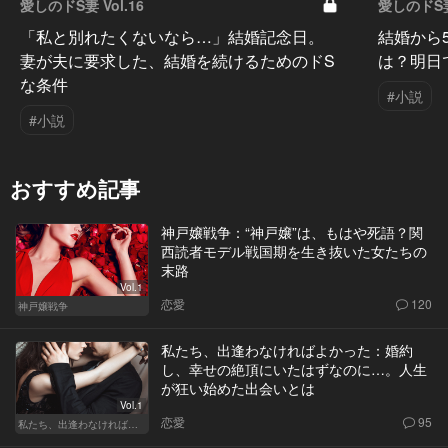
愛しのドS妻 Vol.16
愛しのドS妻 
「私と別れたくないなら…」結婚記念日。
結婚から
妻が夫に要求した、結婚を続けるためのドS
は？明日
な条件
#小説
#小説
おすすめ記事
神戸嬢戦争：“神戸嬢”は、もはや死語？関
西読者モデル戦国期を生き抜いた女たちの
末路
Vol.1
恋愛
120
神戸嬢戦争
私たち、出逢わなければよかった：婚約
し、幸せの絶頂にいたはずなのに…。人生
が狂い始めた出会いとは
Vol.1
恋愛
95
私たち、出逢わなければよかった