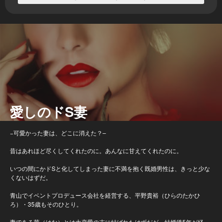
愛しのドS妻
−可愛かった妻は、どこに消えた？–
昔はあれほど尽くしてくれたのに。あんなに甘えてくれたのに。
いつの間にかドSと化してしまった妻に不満を抱く既婚男性は、きっと少な
くないはずだ。
青山でイベントプロデュース会社を経営する、平野貴裕（ひらのたかひ
ろ）・35歳もそのひとり。
妻である華（はな）とは大恋愛の末に結ばれたはずだが、結婚後5年が経