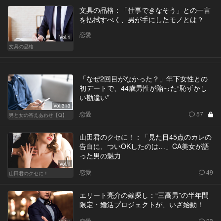
文具の品格：「仕事できなそう」との一言
を払拭すべく、男が手にしたモノとは？
恋愛
Vol.1
文具の品格
「なぜ2回目がなかった？」年下女性との
初デートで、44歳男性が陥った“恥ずかし
い勘違い”
Vol.313
恋愛
57
男と女の答えあわせ【Q】
山田君のクセに！：「見た目45点のカレの
告白に、ついOKしたのは…」CA美女が語
った男の魅力
Vol.1
恋愛
49
山田君のクセに！
エリート亮介の嫁探し：“三高男”の半年間
限定・婚活プロジェクトが、いざ始動！
恋愛
23