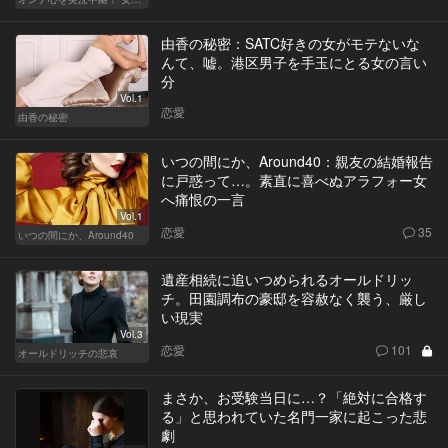
由香の秘密：SATC好きの女がモテないな
んて、嘘。港区男子を手玉にとる女の言い
分
Vol.1
恋愛
由香の秘密
いつの間にか、Around40：親友の結婚報告
に戸惑って…。素直に喜べぬアラフォー女
へ痛恨の一言
Vol.1
恋愛
35
いつの間にか、Around40
遺産相続に追いつめられるオールドリッ
チ。田園調布の豪邸を容赦なく襲う、厳し
い現実
Vol.3
恋愛
101
オールドリッチの悲哀
まさか、お受験当日に…？「絶対に合格す
る」と思われていた名門一家に起こった悲
劇