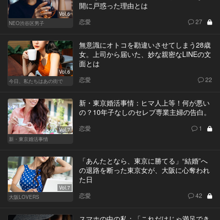
開に戸惑った理由とは
Vol.6
恋愛
27
NEO渋谷区男子
無意識にオトコを勘違いさせてしまう28歳
女。上司から届いた、妙な親密なLINEの文
面とは
Vol.6
恋愛
22
今日、私たちはあの街で
新・東京婚活事情：ヒマ人上等！何が悪い
の？10年子なしのセレブ専業主婦の告白。
恋愛
1
Vol.7
新・東京婚活事情
「あんたとなら、東京に勝てる」“結婚”へ
の退路を断った東京女が、大阪に心奪われ
た日
Vol.7
恋愛
42
大阪LOVERS
スマホの中の私：「これだけじゃ満足でき