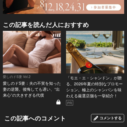
この記事を読んだ人におすすめ
愛しのドS妻 Vol.2
「モエ・エ・シャンドン」が贈
愛しのドS妻：夫の不実を知った
る、2026年夏の特別なプロモー
妻の逆襲。後悔しても遅い、“出
ション。極上のシャンパンを味
来心”の大きすぎる代償
わえる厳選店舗を一挙紹介！
PR
この記事へのコメント
コメントする