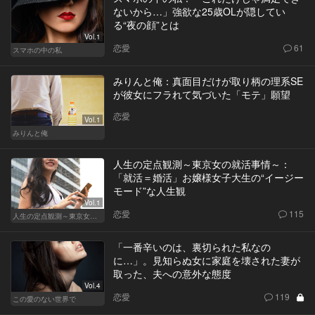
ないから…」強欲な25歳OLが隠してい
る“夜の顔”とは
Vol.1
恋愛
61
スマホの中の私
みりんと俺：真面目だけが取り柄の理系SE
が彼女にフラれて気づいた「モテ」願望
恋愛
Vol.1
みりんと俺
人生の定点観測～東京女の就活事情～：
「就活＝婚活」お嬢様女子大生の“イージー
モード”な人生観
Vol.1
恋愛
115
人生の定点観測～東京女の就活事情～
「一番辛いのは、裏切られた私なの
に…」。見知らぬ女に家庭を壊された妻が
取った、夫への意外な態度
Vol.4
恋愛
119
この愛のない世界で