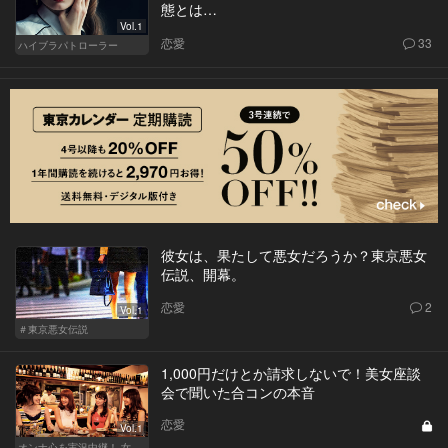
態とは…
Vol.1
恋愛
33
ハイブラパトローラー
彼女は、果たして悪女だろうか？東京悪女
伝説、開幕。
恋愛
2
Vol.1
＃東京悪女伝説
1,000円だけとか請求しないで！美女座談
会で聞いた合コンの本音
恋愛
Vol.1
オンナ心を実況中継！ 女性が嬉しい合コンの法則 & 使える合コン酒場