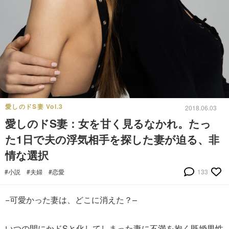
愛しのドS妻 Vol.3
2018.06.03
愛しのドS妻：女を甘く見るなかれ。たっ
た1日で夫の浮気相手を探した妻が迫る、非
情な選択
#小説
#夫婦
#恋愛
133
−可愛かった妻は、どこに消えた？–
いつの間にかドSと化してしまった妻に不満を抱く既婚男性