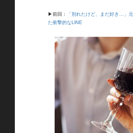
▶前回：
「別れたけど、まだ好き…」
た衝撃的なLINE