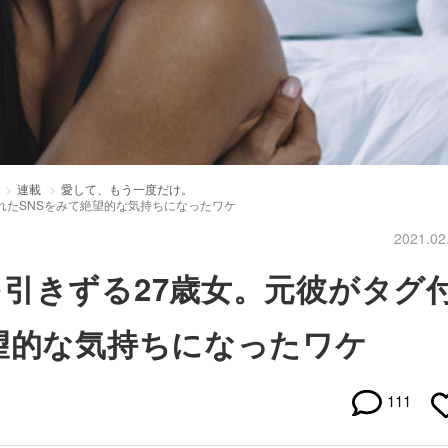
連載
愛して、もう一度だけ。
れたSNSをみて絶望的な気持ちになったワケ
2021.02
引きずる27歳女。元彼がタグ
望的な気持ちになったワケ
111