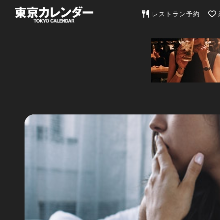
東京カレンダー | 最
レストラン予約