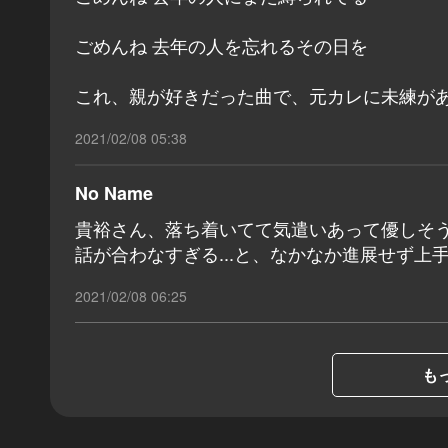
ごめんね 去年の人を忘れるその日を
これ、親が好きだった曲で、元カレに未練が
2021/02/08 05:38
No Name
貴裕さん、落ち着いてて気遣いあって優しそ
話が合わなすぎる...と、なかなか進展せず上
2021/02/08 06:25
もっ