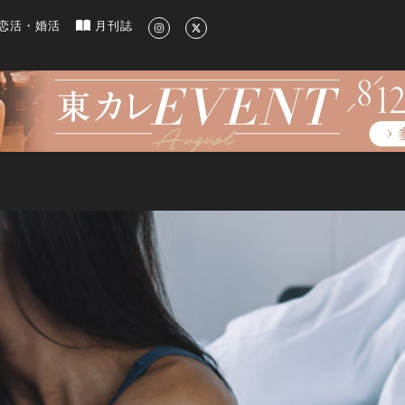
新のグルメ、洗練されたライフスタイル情報
恋活・婚活
月刊誌