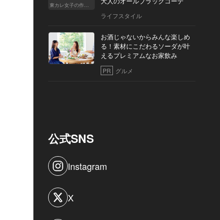
大人のオールブラックコーデ
東カレ女子の作り方
ライフスタイル
お酒じゃないからみんな楽しめ
る！素材にこだわるソーダが叶
えるプレミアムなお家飲み
PR
グルメ
公式SNS
Instagram
X