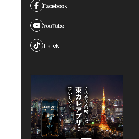
Facebook
YouTube
TikTok