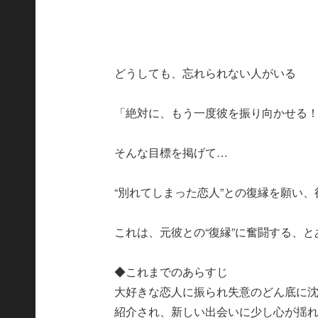
どうしても、忘れられない人がいる
「絶対に、もう一度彼を振り向かせる
そんな目標を掲げて…
“別れてしまった恋人”との復縁を願い、
これは、元彼との“復縁”に奮闘する、
◆これまでのあらすじ
大好きな恋人に振られ失意のどん底に沈
紹介され、新しい出会いに少し心が揺