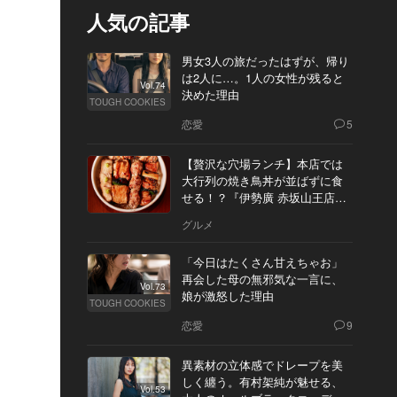
人気の記事
男女3人の旅だったはずが、帰り
は2人に…。1人の女性が残ると
Vol.74
決めた理由
TOUGH COOKIES
恋愛
5
【贅沢な穴場ランチ】本店では
大行列の焼き鳥丼が並ばずに食
せる！？『伊勢廣 赤坂山王店』
へ
グルメ
「今日はたくさん甘えちゃお」
再会した母の無邪気な一言に、
Vol.73
娘が激怒した理由
TOUGH COOKIES
恋愛
9
異素材の立体感でドレープを美
しく纏う。有村架純が魅せる、
Vol.53