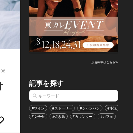
広告掲載はこちら≫
.08
記事を探す
付
#ワイン
#ストーリー
#シャンパン
#小説
#家
#女子会
#焼き鳥
#カウンター
#カフェ
#イベ