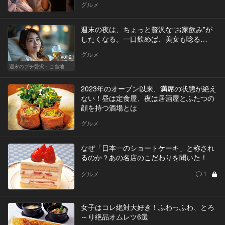
グルメ
週末の夜は、ちょっと贅沢な“お家飲み”が
したくなる。一口飲めば、美女も唸る…
グルメ
Vol.2
週末のプチ贅沢～ご当地グルメ～
2023年のオープン以来、満席の状態が絶え
ない！昼は定食屋、夜は居酒屋とふたつの
顔を持つ酒場とは
グルメ
なぜ「日本一のショートケーキ」と称され
るのか？あの名店のこだわりを聞いた！
グルメ
1
女子はコレ絶対大好き！ふわっふわ、とろ
～り絶品オムレツ6選