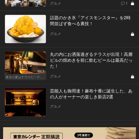
グルメ
1
話題のかき氷『アイスモンスター』を2時
間並ばず食べる裏技！
グルメ
丸の内にお洒落過ぎるテラスが出現！高層
ビルの煌めきを前に飲むビールは最高だっ
た！
Vol.3
グルメ
東京の夏はテラスだ！デートも女子会も盛り上がること間違いなし！
芸能人も御用達！麻布十番に誕生した、あ
の人がオーナーの楽しき新店2選
グルメ