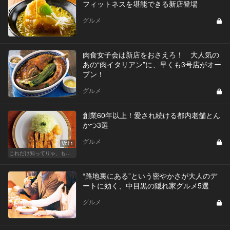
フィットネスを堪能できる新店登場
グルメ
肉食女子会は新店をおさえろ！ 大人気の
あの“肉イタリアン”に、早くも3号店がオー
プン！
グルメ
創業60年以上！愛され続ける都内老舗とん
かつ3選
グルメ
Vol.1
これだけ知ってりゃ、もはや『通』！ 東カレ厳選とんかつ特集
“路地裏にある”という密やかさが大人のデ
ートに効く、中目黒の隠れ家グルメ5選
グルメ