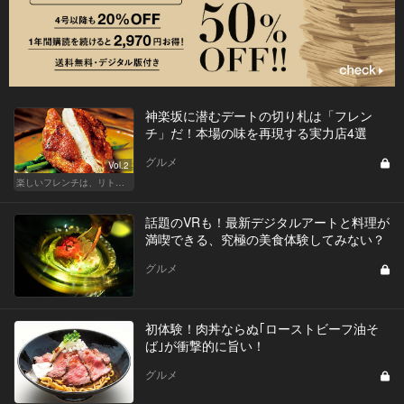
神楽坂に潜むデートの切り札は「フレン
チ」だ！本場の味を再現する実力店4選
グルメ
Vol.2
楽しいフレンチは、リトルパリ・神楽坂で
話題のVRも！最新デジタルアートと料理が
満喫できる、究極の美食体験してみない？
グルメ
初体験！肉丼ならぬ｢ローストビーフ油そ
ば｣が衝撃的に旨い！
グルメ