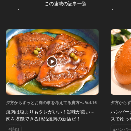
この連載の記事一覧
夕方からずっとお肉の事を考えてる貴方へ Vol.16
夕方からず
焼肉は塩よりもタレがいい！旨味が濃い～
ハンバー
肉を堪能できる絶品焼肉の新店だ！
スでゆっ
#焼肉
#ハンバ