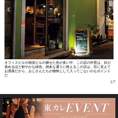
オフィスビルや雑居ビルの褪せた色が多い中、この店の外壁は、目が
仔
覚めるほど鮮やかな緑色。雑多な通りに映えるこの店は、目に見えて
オ
お洒落だから、おじさんたちが物怖じして入ってこないのもポイント
煮
だ
1/7