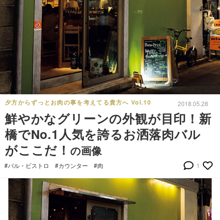
夕方からずっとお肉の事を考えてる貴方へ Vol.10
2018.05.28
鮮やかなグリーンの外観が目印！新
橋でNo.1人気を誇るお洒落肉バル
がここだ！
の画像
#バル・ビストロ
#カウンター
#肉
1