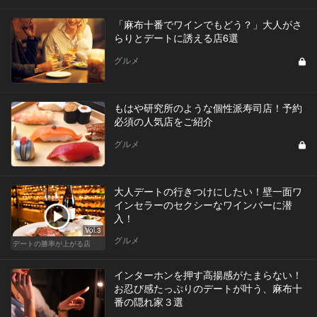
「麻布十番でワインでもどう？」大人がさ
らりとデートに誘える店6選
グルメ
もはや研究所のような個性派寿司店！予約
必須の人気店をご紹介
グルメ
大人デートの行きつけにしたい！壁一面ワ
インセラーのセクシーなワインバーに潜
入！
Vol.3
グルメ
デートの勝率が上がる店
インターホンを押す高揚感がたまらない！
お忍び感たっぷりのデートが叶う、麻布十
番の隠れ家３選