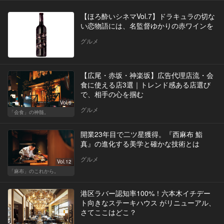
【ほろ酔いシネマVol.7】ドラキュラの切な
い恋物語には、名監督ゆかりの赤ワインを
グルメ
【広尾・赤坂・神楽坂】広告代理店流・会
食に使える店3選｜トレンド感ある店選び
で、相手の心を掴む
Vol.6
グルメ
「会食」の神髄。
開業23年目で二ツ星獲得。『西麻布 鮨
真』の進化する美学と確かな技術とは
グルメ
Vol.12
「麻布」のこれから。
港区ラバー認知率100%！六本木イチデー
ト向きなステーキハウス がリニューアル、
さてここはどこ？