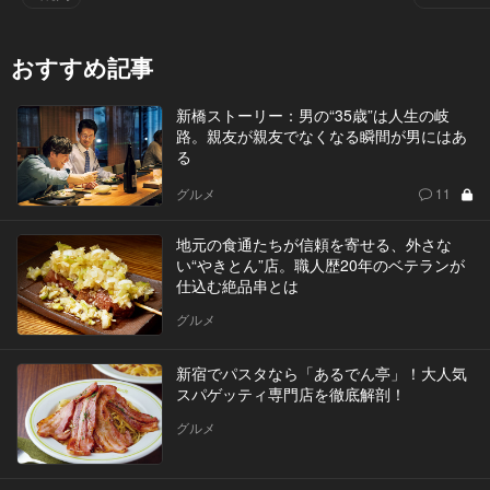
おすすめ記事
新橋ストーリー：男の“35歳”は人生の岐
路。親友が親友でなくなる瞬間が男にはあ
る
グルメ
11
地元の食通たちが信頼を寄せる、外さな
い“やきとん”店。職人歴20年のベテランが
仕込む絶品串とは
グルメ
新宿でパスタなら「あるでん亭」！大人気
スパゲッティ専門店を徹底解剖！
グルメ