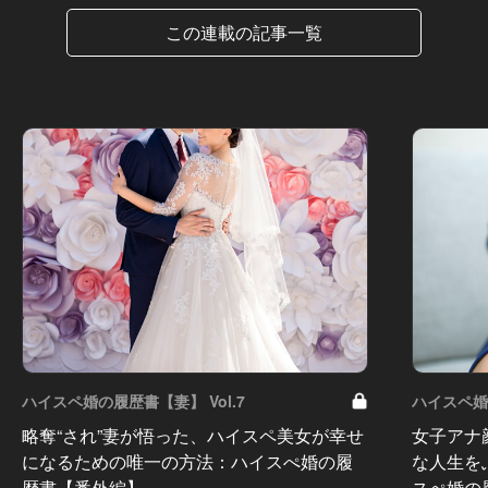
この連載の記事一覧
ハイスペ婚の履歴書【妻】 Vol.7
ハイスペ婚の
略奪“され”妻が悟った、ハイスペ美女が幸せ
女子アナ
になるための唯一の方法：ハイスぺ婚の履
な人生を
歴書【番外編】
スぺ婚の