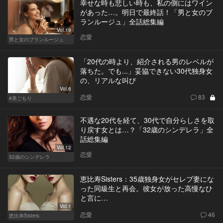
幸せな時も悲しい時も、私の側にはワイン
があった…。明日で最終話！「男と女のブ
ランルージュ」全話総集編
Vol.19
恋愛
男と女のブランルージュ
「20代の時より、紹介される男のレベルが
落ちた。でも...」妥協できない30代独身女
の、リアルな叫び
Vol.6
恋愛
83
#美ごもり
不遇な20代を経て、30代で自分らしさを取
り戻す女とは…？「32歳のシンデレラ」全
話総集編
Vol.12
恋愛
32歳のシンデレラ
恵比寿Sisters：35歳独身女がセレブ妻にな
った同級生と再会。彼女が放った高慢なひ
と言に…
Vol.1
恋愛
46
恵比寿Sisters