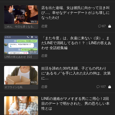
店を出た途端、女は彼氏に向かって泣き叫
び…。幸せなディナーデートがぶち壊しに
なったわけ
Vol.5
恋愛
67
ごめん、今日も遅くなる。
「また今度」は、永遠に来ない（涙）。ま
だLINEで消耗してるの！？：LINEの答えあ
わせ 全話総集編
Vol.22
恋愛
LINEの答えあわせ【Q】
妊活を諦めた30代夫婦。子どもの代わり
に“あるモノ”を手に入れた2人の仲は、次第
に…
Vol.5
恋愛
107
オフラインな私
LINEの連絡がマメすぎる男にご用心！2回
目のデートで明かされた、男の恐ろしい本
性とは
Vol.5