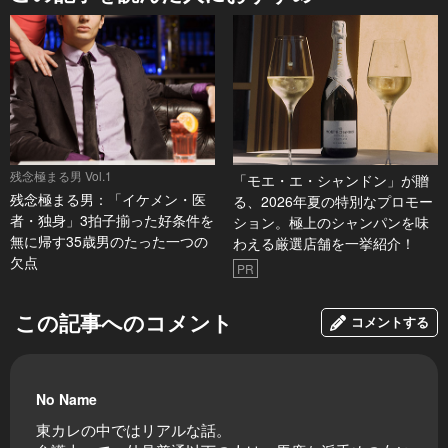
残念極まる男 Vol.1
「モエ・エ・シャンドン」が贈
残念極まる男：「イケメン・医
る、2026年夏の特別なプロモー
者・独身」3拍子揃った好条件を
ション。極上のシャンパンを味
無に帰す35歳男のたった一つの
わえる厳選店舗を一挙紹介！
欠点
PR
この記事へのコメント
コメントする
No Name
東カレの中ではリアルな話。