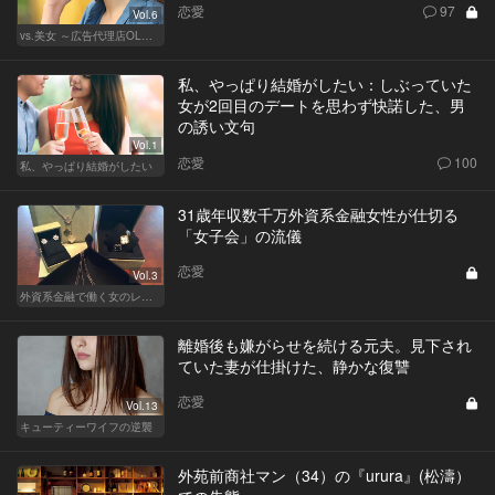
恋愛
97
Vol.6
vs.美女 ～広告代理店OLの挑戦～
私、やっぱり結婚がしたい：しぶっていた
女が2回目のデートを思わず快諾した、男
の誘い文句
Vol.1
恋愛
100
私、やっぱり結婚がしたい
31歳年収数千万外資系金融女性が仕切る
「女子会」の流儀
恋愛
Vol.3
外資系金融で働く女のレストラン事情
離婚後も嫌がらせを続ける元夫。見下され
ていた妻が仕掛けた、静かな復讐
恋愛
Vol.13
キューティーワイフの逆襲
外苑前商社マン（34）の『urura』(松濤）