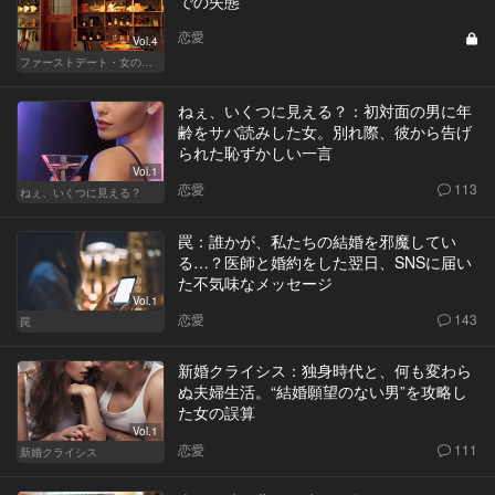
での失態
恋愛
Vol.4
ファーストデート・女の採点表
ねぇ、いくつに見える？：初対面の男に年
齢をサバ読みした女。別れ際、彼から告げ
られた恥ずかしい一言
Vol.1
恋愛
113
ねぇ、いくつに見える？
罠：誰かが、私たちの結婚を邪魔してい
る…？医師と婚約をした翌日、SNSに届い
た不気味なメッセージ
Vol.1
恋愛
143
罠
新婚クライシス：独身時代と、何も変わら
ぬ夫婦生活。“結婚願望のない男”を攻略し
た女の誤算
Vol.1
恋愛
111
新婚クライシス