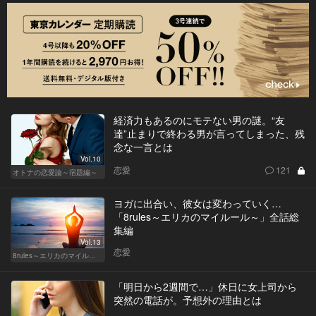
経済力もあるのにモテない男の謎。“友
達”止まりで終わる男が言ってしまった、残
念な一言とは
Vol.10
恋愛
121
オトナの恋愛論～宿題編～
ヨガに出合い、彼女は変わっていく…
「8rules～エリカのマイルール～」全話総
集編
Vol.13
恋愛
8rules～エリカのマイルール～
「明日から2週間で…」休日に女上司から
突然の電話が。予想外の理由とは