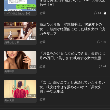
わせ【A】
Vol.20
恋愛
14
LINEの答えあわせ【A】
婚活ひとり飯：浮気相手は、10歳年下の
女…。結婚が絶望的になった独身女の「涙
のラザニア」
Vol.1
恋愛
136
婚活ひとり飯
「お金をかけるほど安心できる」美容代は
月25万円。“美しさ”に執着する女の生態
恋愛
74
Vol.1
美活時代
「女は、顔が全て」と豪語していたイタい
女。彼女は幸せを掴めるのか？「美女失
脚」全話総集編
Vol.15
恋愛
美女失脚