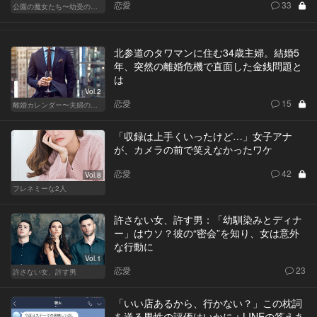
恋愛
33
公園の魔女たち〜幼受の世界〜
北参道のタワマンに住む34歳主婦。結婚5
年、突然の離婚危機で直面した金銭問題と
は
Vol.2
恋愛
15
離婚カレンダー〜夫婦の正しい終わり方〜
「収録は上手くいったけど…」女子アナ
が、カメラの前で笑えなかったワケ
恋愛
42
Vol.8
フレネミーな2人
許さない女、許す男：「幼馴染みとディナ
ー」はウソ？彼の“密会”を知り、女は意外
な行動に
Vol.1
恋愛
23
許さない女、許す男
「いい店あるから、行かない？」この枕詞
を送る男性の評価はいかに：LINEの答えあ