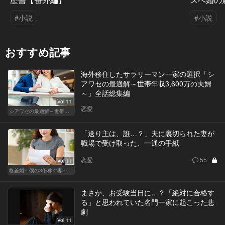
#小説
#小説
おすすめ記事
海外移住したサラリーマン一家の選択「シ
アワセの最適解～世帯年収3,600万の夫婦
～」全話総集編
Vol.11
恋愛
シアワセの最適解～世帯年収3,600万の夫婦～
「送り主は、誰…？」夫に裏切られた妻が
職場で受け取った、一通の手紙
恋愛
55
Vol.11
格差婚～僕の3倍稼ぐ妻～
まさか、お受験当日に…？「絶対に合格す
る」と思われていた名門一家に起こった悲
劇
Vol.11