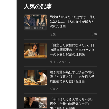
人気の記事
男女3人の旅だったはずが、帰り
は2人に…。1人の女性が残ると
Vol.74
決めた理由
TOUGH COOKIES
恋愛
6
「自立した女性になりたい」日
向坂46藤嶌果歩、初単独センタ
ーの不安と20歳の理想像
ライフスタイル
焼き鳥通が熱狂する渋谷の隠れ
家『とり茶太郎』。14年目も予
約困難であり続ける理由
グルメ
「今日はたくさん甘えちゃお」
再会した母の無邪気な一言に、
Vol.73
娘が激怒した理由