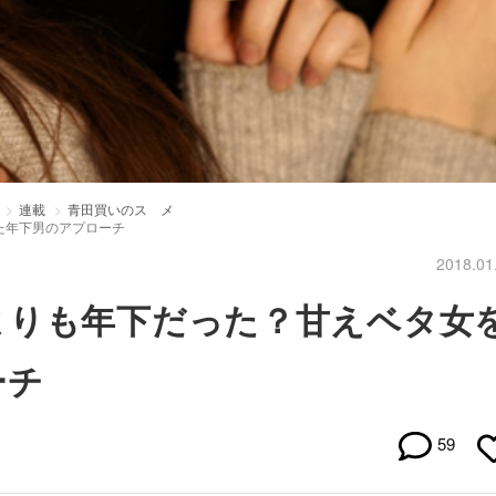
連載
青田買いのスゝメ
た年下男のアプローチ
2018.01
よりも年下だった？甘えベタ女
ーチ
59