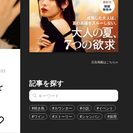
広告掲載はこちら≫
.03
記事を探す
を
#焼き鳥
#カウンター
#小説
#イベント
#港区
#ワイン
#ストーリー
#シャンパン
#採用
#恋