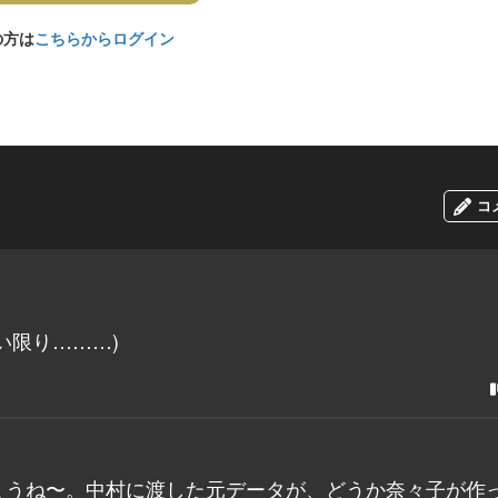
の方は
こちらからログイン
コ
い限り………)
ょうね〜。中村に渡した元データが、どうか奈々子が作