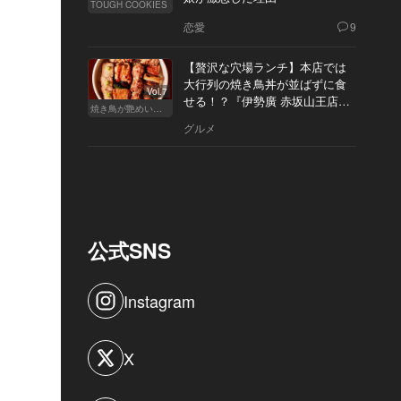
TOUGH COOKIES
恋愛
9
【贅沢な穴場ランチ】本店では
大行列の焼き鳥丼が並ばずに食
Vol.7
せる！？『伊勢廣 赤坂山王店』
焼き鳥が艶めいてきた
へ
グルメ
公式SNS
Instagram
X