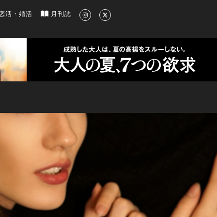
新のグルメ、洗練されたライフスタイル情報
恋活・婚活
月刊誌