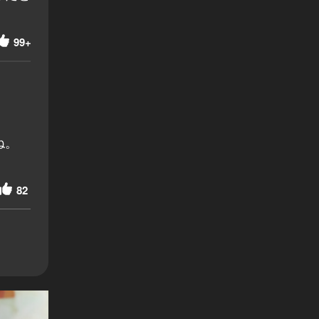
99+
ね。
82