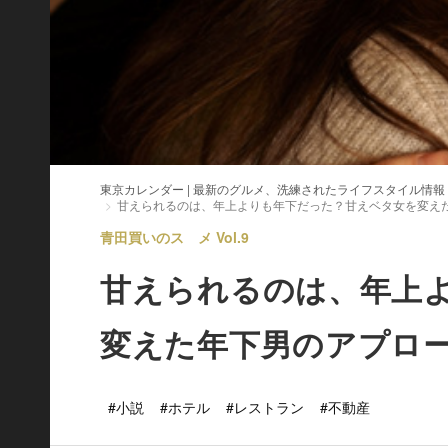
東京カレンダー | 最新のグルメ、洗練されたライフスタイル情報
甘えられるのは、年上よりも年下だった？甘えベタ女を変え
青田買いのスゝメ Vol.9
甘えられるのは、年上
変えた年下男のアプロ
#小説
#ホテル
#レストラン
#不動産