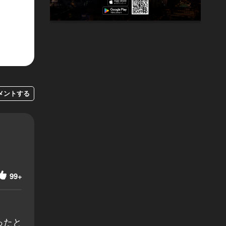
メントする
99+
ったと