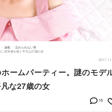
連載
忘れられない男
に劣等感を抱く平凡な27歳の女
2017.11
のホームパーティー。謎のモデ
凡な27歳の女
15