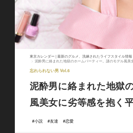
東京カレンダー | 最新のグルメ、洗練されたライフスタイル情報
泥酔男に絡まれた地獄のホームパーティー。謎のモデル風美女
忘れられない男 Vol.6
泥酔男に絡まれた地獄
風美女に劣等感を抱く平
#小説
#友達
#恋愛