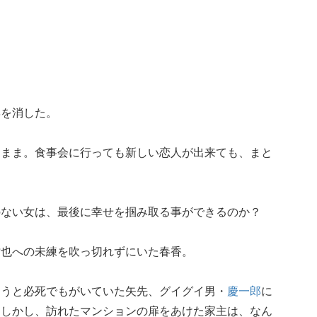
姿を消した。
たまま。食事会に行っても新しい恋人が出来ても、まと
のない女は、最後に幸せを掴み取る事ができるのか？
祐也への未練を吹っ切れずにいた春香。
ようと必死でもがいていた矢先、グイグイ男・
慶一郎
に
。しかし、訪れたマンションの扉をあけた家主は、なん