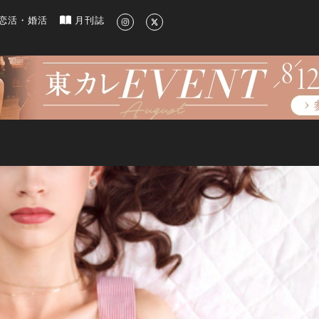
新のグルメ、洗練されたライフスタイル情報
恋活・婚活
月刊誌