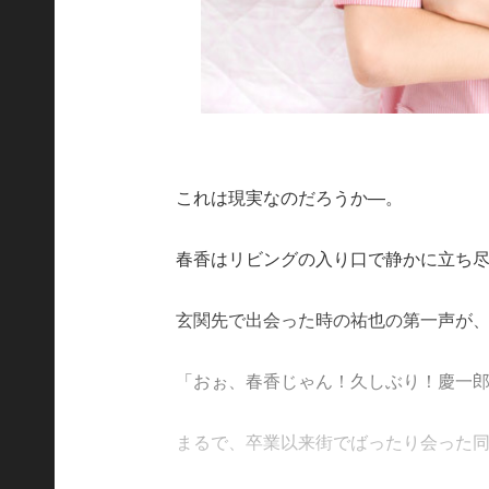
これは現実なのだろうか—。
春香はリビングの入り口で静かに立ち
玄関先で出会った時の祐也の第一声が
「おぉ、春香じゃん！久しぶり！慶一
まるで、卒業以来街でばったり会った同窓生