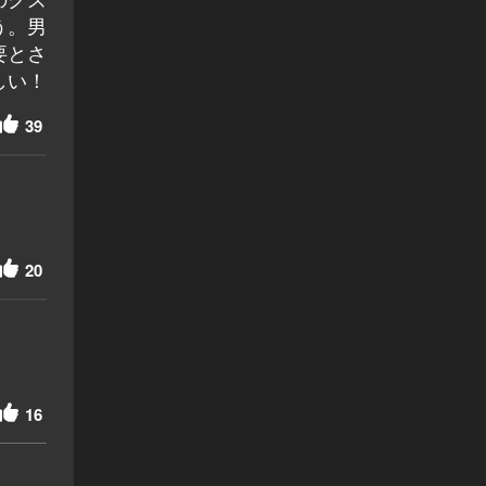
う。男
要とさ
しい！
39
20
16