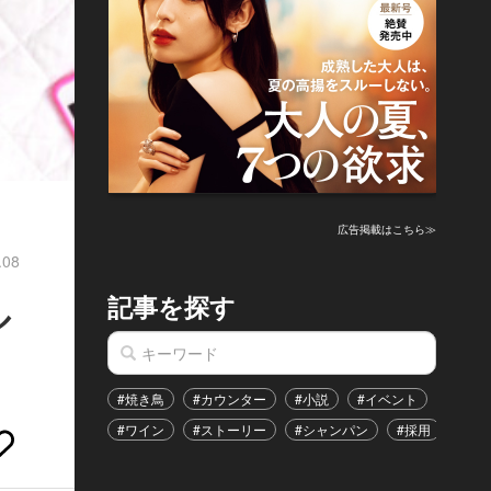
広告掲載はこちら≫
.08
記事を探す
ル
#焼き鳥
#カウンター
#小説
#イベント
#港区
#ワイン
#ストーリー
#シャンパン
#採用
#恋