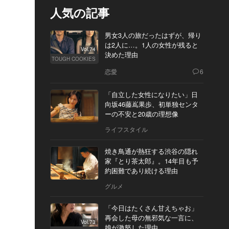
人気の記事
男女3人の旅だったはずが、帰り
は2人に…。1人の女性が残ると
Vol.74
決めた理由
TOUGH COOKIES
恋愛
6
「自立した女性になりたい」日
向坂46藤嶌果歩、初単独センタ
ーの不安と20歳の理想像
ライフスタイル
焼き鳥通が熱狂する渋谷の隠れ
家『とり茶太郎』。14年目も予
約困難であり続ける理由
グルメ
「今日はたくさん甘えちゃお」
再会した母の無邪気な一言に、
Vol.73
娘が激怒した理由