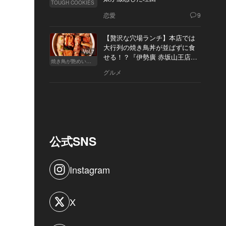
TOUGH COOKIES
恋愛
9
【贅沢な穴場ランチ】本店では
大行列の焼き鳥丼が並ばずに食
Vol.7
せる！？『伊勢廣 赤坂山王店』
焼き鳥が艶めいてきた
へ
グルメ
公式SNS
Instagram
X