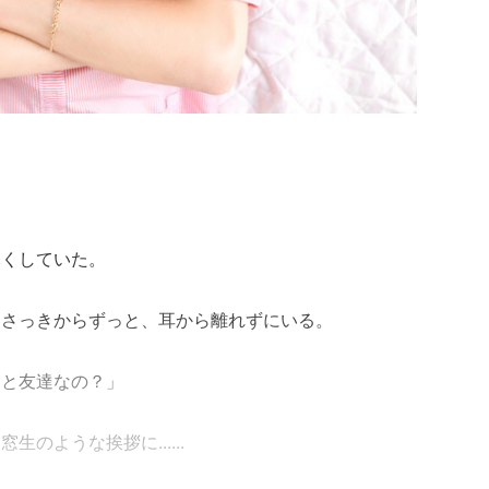
尽くしていた。
、さっきからずっと、耳から離れずにいる。
郎と友達なの？」
のような挨拶に......