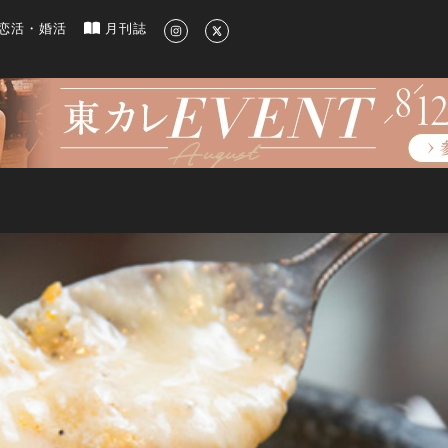
新のグルメ、洗練されたライフスタイル情報
恋活・婚活
月刊誌