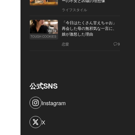
ーの不安と20歳の理想像
ライフスタイル
「今日はたくさん甘えちゃお」
再会した母の無邪気な一言に、
Vol.73
娘が激怒した理由
TOUGH COOKIES
恋愛
9
公式SNS
Instagram
X