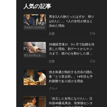
人気の記事
男女3人の旅だったはずが、帰り
は2人に…。1人の女性が残ると
Vol.74
決めた理由
TOUGH COOKIES
恋愛
6
29歳経営者が、3ヶ月で結婚を決
意した理由。初デートからケン
Vol.323
カまで、彼の心を動かした彼女
男と女の答えあわせ【Q】
の態度とは
恋愛
2
焼き鳥通が熱狂する渋谷の隠れ
家『とり茶太郎』。14年目も予
約困難であり続ける理由
グルメ
「自立した女性になりたい」日
向坂46藤嶌果歩、初単独センタ