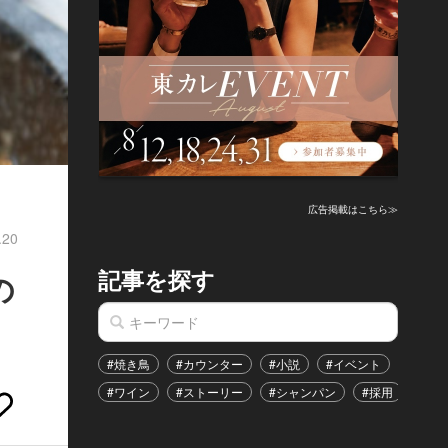
広告掲載はこちら≫
.20
記事を探す
の
#焼き鳥
#カウンター
#小説
#イベント
#港区
#ワイン
#ストーリー
#シャンパン
#採用
#恋