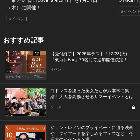
（木）に開催！
#イベン
#イベント
おすすめ記事
【受付終了】2025年ラスト！12/23(火)
『東カレBar』70名にて追加開催決定！
イベント
Vol.71
東カレ主催イベント応募詳細記事一覧
白ドレスを纏った美女たちが六本木に集
結！大人を高揚させるサマーイベントとは
グルメ
ジョン・レノンのプライベートに迫る映画
や、タイフードを楽しめるフェスなど、今
週末のイベント３選