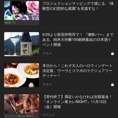
プロジェクションマッピングで感じる、“体
験型の幻想的な庭園”を見逃すな！
Vol.3
MINE TV
6/29より新宿伊勢丹で！ 『獺祭バー』まで
ある、純米大吟醸150銘柄集結の日本酒イ
ベント開催
グルメ
本日から！これぞ大人のハロウィンデート
決定版、ヴーヴとコラボのラグジュアリー
ディナー！
グルメ
【受付終了】満足いかなければ全額返金！
『オンライン東カレNIGHT』11月12日
（金）開催
Vol.55
イベント
オンライン東カレNIGHT イベント募集