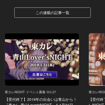
この連載の記事一覧
東カレNIGHT イベント募集 Vol.27
東カレNIG
【受付終了】2019年の出会いは青山から！
【受付終
『東カレ 青山Lover'sNIGHT』を1月31日
レNIG