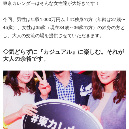
東京カレンダーはそんな女性達が大好きです！
今回、男性は年収1,000万円以上の独身の方（年齢は27歳〜
45歳）、女性は35歳（現在34歳～36歳の方）の独身の方と
し、大人の交流の場を提供させていただきます。
◇気どらずに『カジュアル』に楽しむ。それが
大人の余裕です。