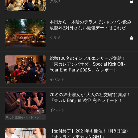
グルメ
本日から！木陰のテラスでシャンパン飲み
放題♪絶対外さない最強デートはこれだ
グルメ
総勢100名のインフルエンサーが集結！
「東カレアンバサダーSpecial Kick Off -
Year End Party 2025-」をレポート
イベント
70名の紳士淑女が"大人の社交場"に集結！
『東カレBar』in 渋谷 完全レポート！
イベント
Vol.2
東カレ主催イベントレポート
【受付終了】2021年も開催！1月8日(金)
『オンライン東カレNIGHT』