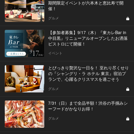
期間限定イベントが六本木と恵比寿で開
催！
グルメ
【参加者募集】9/17（木）『東カレBar in
中目黒』リニューアルオープンしたお洒落
ビストロにて開催！
イベント
とびっきり贅沢な一日を！ 至れり尽くせり
の『シャングリ・ラ ホテル 東京』宿泊プ
ランで、心躍るクリスマスを過ごそう
グルメ
7/31（日）まで全品半額！渋谷の手掴みシ
ーフードがかなりお得！
グルメ