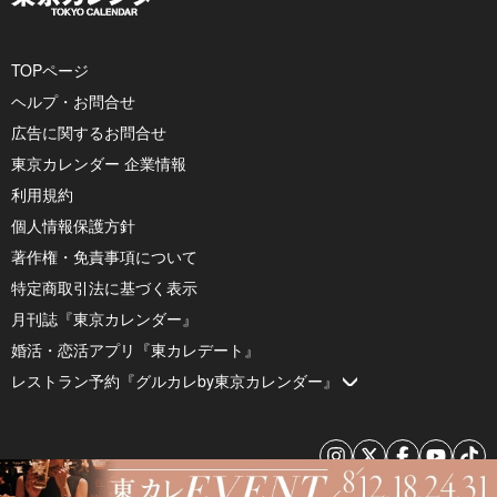
TOPページ
ヘルプ・お問合せ
広告に関するお問合せ
東京カレンダー 企業情報
利用規約
個人情報保護方針
著作権・免責事項について
特定商取引法に基づく表示
月刊誌『東京カレンダー』
婚活・恋活アプリ『東カレデート』
レストラン予約『グルカレby東京カレンダー』
© 2026 by Tokyo Calendar, Inc.