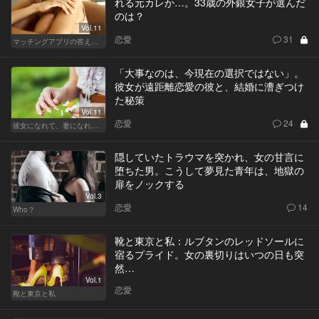
れる元カレか…。33歳の外銀女子が選んだ
のは？
Vol.11
恋愛
31
マッチングアプリの答えあわせ【A】～SEASON2～
「大事なのは、今現在の選択ではない」。
彼女が遠距離恋愛の彼と、結婚に漕ぎつけ
た秘策
Vol.11
恋愛
24
彼女になれて、妻になれない
隠していたトラウマを突かれ、女の甘言に
堕ちた男。こうして夢見た青年は、地獄の
扉をノックする
Vol.3
恋愛
14
Who？
靴と東京と私：ルブタンのレッドソールに
宿るプライド。女の裏切りはいつの日も突
然…
Vol.1
恋愛
靴と東京と私