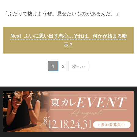
「ふたりで抜けようぜ。見せたいものがあるんだ。」
ふいに思い出す恋心…それは、何かが始まる暗
示？
1
2
次へ ››