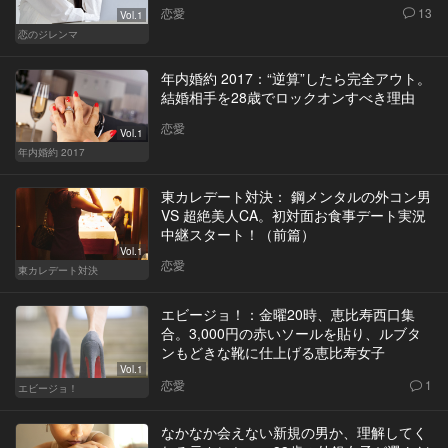
恋愛
13
Vol.1
恋のジレンマ
年内婚約 2017：“逆算”したら完全アウト。
結婚相手を28歳でロックオンすべき理由
恋愛
Vol.1
年内婚約 2017
東カレデート対決： 鋼メンタルの外コン男
VS 超絶美人CA。初対面お食事デート実況
中継スタート！（前篇）
Vol.1
恋愛
東カレデート対決
エビージョ！：金曜20時、恵比寿西口集
合。3,000円の赤いソールを貼り、ルブタ
ンもどきな靴に仕上げる恵比寿女子
Vol.1
恋愛
1
エビージョ！
なかなか会えない新規の男か、理解してく