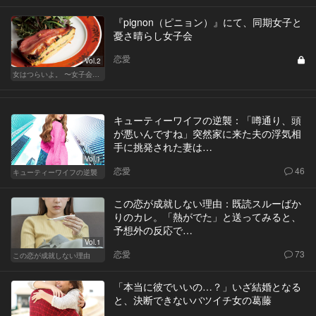
『pignon（ピニョン）』にて、同期女子と
憂さ晴らし女子会
恋愛
Vol.2
女はつらいよ。 〜女子会は、甘くて苦い〜
キューティーワイフの逆襲：「噂通り、頭
が悪いんですね」突然家に来た夫の浮気相
手に挑発された妻は…
Vol.1
恋愛
46
キューティーワイフの逆襲
この恋が成就しない理由：既読スルーばか
りのカレ。「熱がでた」と送ってみると、
予想外の反応で…
Vol.1
恋愛
73
この恋が成就しない理由
「本当に彼でいいの…？」いざ結婚となる
と、決断できないバツイチ女の葛藤