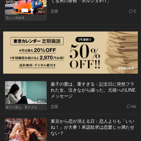
てる男の余裕「ポルシェ911」
恋愛
2
Vol.1
花より高級車
薫子の愛は、重すぎる：記念日に突然フラ
れた女。泣きながら綴った、元彼へのLINE
メッセージ
Vol.1
恋愛
66
薫子の愛は、重すぎる
東京から恋が消える日：恋人よりも「いい
ね！」が大事！承認欲求は恋愛じゃ満たせ
ない？
Vol.1