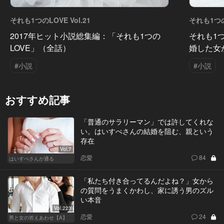
それも1つのLOVE Vol.21
それも1つのL
2017年ヒット小説総集編：「それも1つの
それも1つ
LOVE」（全話）
婚した女
#小説
#小説
おすすめ記事
「普通のサラリーマン」では許してくれな
い。はいすぺさんの結婚を阻む、親という
存在
Vol.7
恋愛
84
はいすぺさんが通る
「私たち付き合ってるんだよね？」女から
の質問をうまくかわし、家に誘う男のズル
い本音
Vol.223
恋愛
24
男と女の答えあわせ【A】