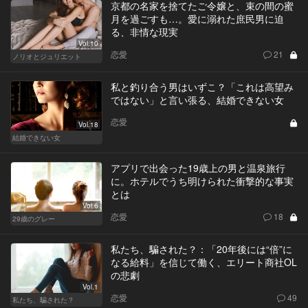
京都の名家を捨てたご令嬢と、束の間の蜜
月を過ごすも…。愛に溺れた庶民男に迫
る、非情な現実
Vol.10
恋愛
21
ノリオとジュリエット
私と釣り合う男はいずこ？「これは高望み
ではない」と言い張る、結婚できない女
恋愛
Vol.18
結婚できない女
アプリで出会った19歳上の男と温泉旅行
に。ホテルでうち明けられた衝撃的な事実
とは
Vol.6
恋愛
18
29歳のグレー
私たち、騙された？：「20年後には“倍”に
なる給料」を信じて働く、エリート商社OL
の悲劇
Vol.1
恋愛
49
私たち、騙された？