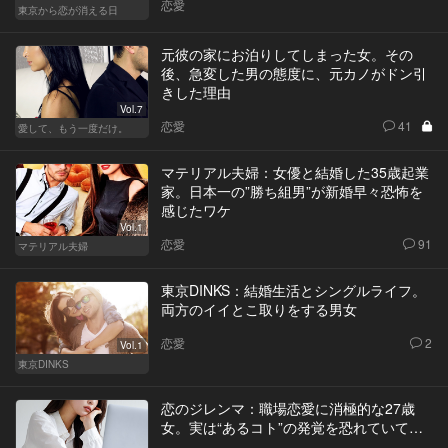
恋愛
東京から恋が消える日
元彼の家にお泊りしてしまった女。その
後、急変した男の態度に、元カノがドン引
きした理由
Vol.7
恋愛
41
愛して、もう一度だけ。
マテリアル夫婦：女優と結婚した35歳起業
家。日本一の”勝ち組男”が新婚早々恐怖を
感じたワケ
Vol.1
恋愛
91
マテリアル夫婦
東京DINKS：結婚生活とシングルライフ。
両方のイイとこ取りをする男女
恋愛
2
Vol.1
東京DINKS
恋のジレンマ：職場恋愛に消極的な27歳
女。実は“あるコト”の発覚を恐れていて…