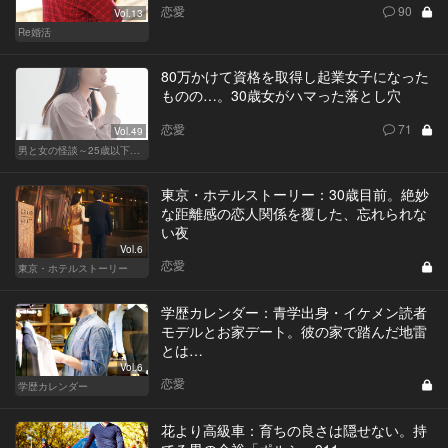
恋愛
90
Vol.13
Re婚活
80万かけて資格を取得し起業女子になった
ものの…。30歳女がハマった落とし穴
恋愛
71
Vol.49
男と女の怪談～25歳以下閲覧禁止～
東京・ホテルストーリー：30歳目前。絶妙
な距離感の恋人関係を覆した、忘れられな
い夜
Vol.6
恋愛
東京・ホテルストーリー
学歴カレンダー：青学出身・イケメン読者
モデルとお家デート。彼の家で踏んだ地雷
とは…
Vol.6
恋愛
学歴カレンダー
花より高級車：育ちの良さは隠せない。持