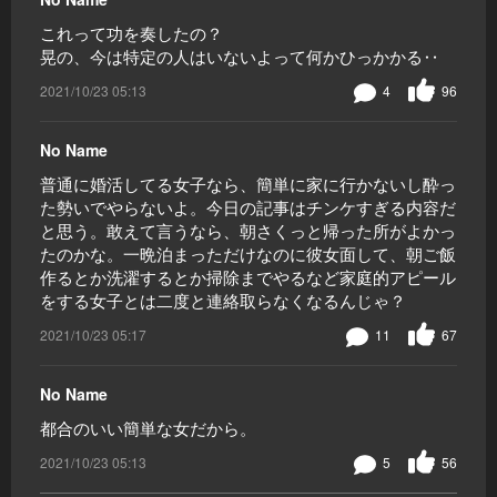
これって功を奏したの？
晃の、今は特定の人はいないよって何かひっかかる‥
2021/10/23 05:13
4
96
No Name
普通に婚活してる女子なら、簡単に家に行かないし酔っ
た勢いでやらないよ。今日の記事はチンケすぎる内容だ
と思う。敢えて言うなら、朝さくっと帰った所がよかっ
たのかな。一晩泊まっただけなのに彼女面して、朝ご飯
作るとか洗濯するとか掃除までやるなど家庭的アピール
をする女子とは二度と連絡取らなくなるんじゃ？
2021/10/23 05:17
11
67
No Name
都合のいい簡単な女だから。
2021/10/23 05:13
5
56