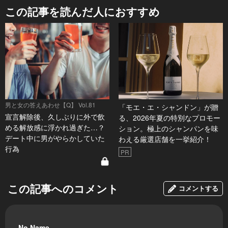
この記事を読んだ人におすすめ
男と女の答えあわせ【Q】 Vol.81
「モエ・エ・シャンドン」が贈
宣言解除後、久しぶりに外で飲
る、2026年夏の特別なプロモー
める解放感に浮かれ過ぎた…？
ション。極上のシャンパンを味
デート中に男がやらかしていた
わえる厳選店舗を一挙紹介！
行為
PR
この記事へのコメント
コメントする
No Name