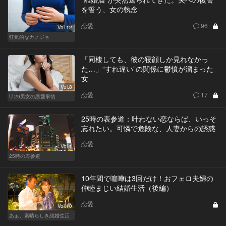
を誓う、女の執念
恋愛
96
Vol.12
狂気的なカノジョ
「同棲しても、彼の寝顔しか見れなかっ
た…」“すれ違い”の関係に鬱憤が溜まった
女
Vol.8
恋愛
17
U-29男女の恋愛事情
25時の表参道：叶わない恋ならば、いっそ
忘れたい。可憐で危険な、人妻からの誘惑
恋愛
Vol.1
25時の表参道
10年間で喧嘩は3回だけ！おフェロ夫婦の
仲睦まじい結婚生活（後編）
恋愛
Vol.10
あぁ、素晴らしき結婚生活