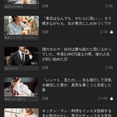
Vol.1
恋愛
56
港区女子の終点
「東京はなんでも、やたらに高い…」そう
嘆きながらも、女が東京にしがみつくワケ
恋愛
39
Vol.7
東京レストラン・ストーリー
僕のカルマ：自分は勝ち組だと思い上がっ
ていた、年収2,000万超えの男。彼の人生
が狂い始めた日
Vol.1
恋愛
93
僕のカルマ
「レシート、見たの…」夫を尾行して浮気
を確信した妻が、真実を暴こうと決意した
夜
Vol.4
恋愛
150
裏切られた妻たち
キッチン・マン：料理をインスタ投稿する
女が気付かない、男子がチェックする意外