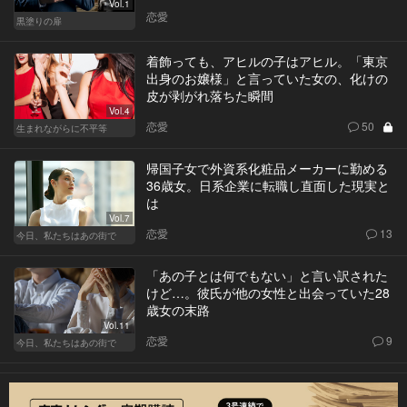
Vol.1
恋愛
黒塗りの扉
着飾っても、アヒルの子はアヒル。「東京
出身のお嬢様」と言っていた女の、化けの
皮が剥がれ落ちた瞬間
Vol.4
恋愛
50
生まれながらに不平等
帰国子女で外資系化粧品メーカーに勤める
36歳女。日系企業に転職し直面した現実と
は
Vol.7
恋愛
13
今日、私たちはあの街で
「あの子とは何でもない」と言い訳された
けど…。彼氏が他の女性と出会っていた28
歳女の末路
Vol.11
恋愛
9
今日、私たちはあの街で