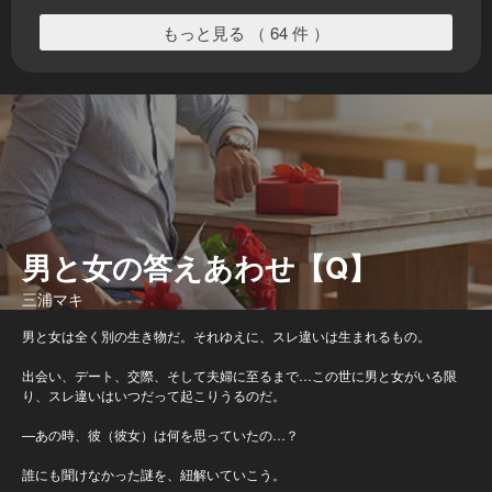
もっと見る （ 64 件 ）
男と女の答えあわせ【Q】
三浦マキ
男と女は全く別の生き物だ。それゆえに、スレ違いは生まれるもの。
出会い、デート、交際、そして夫婦に至るまで…この世に男と女がいる限
り、スレ違いはいつだって起こりうるのだ。
—あの時、彼（彼女）は何を思っていたの…？
誰にも聞けなかった謎を、紐解いていこう。