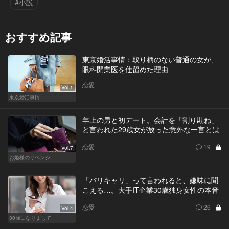
#小説
おすすめ記事
東京婚活事情：取り柄のない普通の女が、
眼科開業医を仕留めた理由
恋愛
Vol.1
東京婚活事情
年上の男と初デート。会計を「割り勘ね」
と言われた29歳女が放った意外な一言とは
恋愛
19
Vol.7
お姫様のリベンジ
「バリキャリ」って言われると、嫌味に聞
こえる…。大手IT企業30歳独身女性の本音
恋愛
26
Vol.4
30歳になりまして