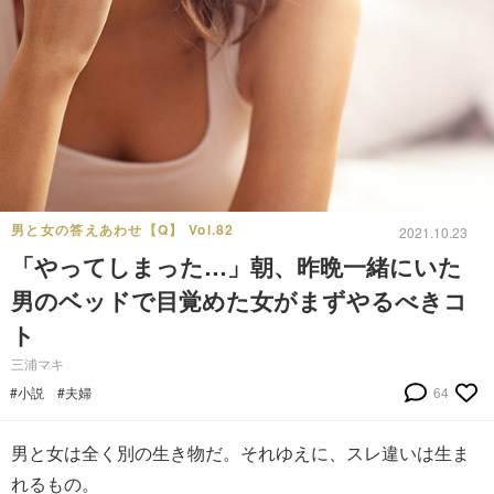
男と女の答えあわせ【Q】 Vol.82
2021.10.23
「やってしまった…」朝、昨晩一緒にいた
男のベッドで目覚めた女がまずやるべきコ
ト
三浦マキ
#小説
#夫婦
64
男と女は全く別の生き物だ。それゆえに、スレ違いは生ま
れるもの。