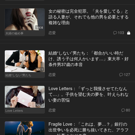
女の秘密は完全犯罪。「夫を愛してる」と
語る人妻が、それでも他の男を必要とする
複雑な理由
Vol.6
恋愛
103
夫婦の秘め事
結婚“しない”男たち：「都合がいい時だ
け、誘う子は何人かいます…」東大卒・好
条件男37歳の本音
Vol.1
恋愛
127
結婚“しない”男たち
Love Letters：「ずっと我慢させてたなん
て…」。子供を望む夫の夢を、叶えられな
い妻の苦悩
Vol.1
恋愛
80
Love Letters
Fragile Love：「これは、夢…？」銀行の
出世争いを必死に勝ち抜いてきた、アラフ