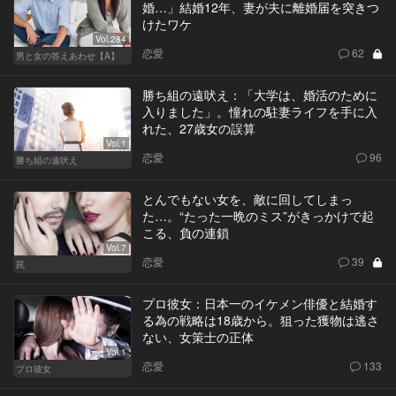
婚…」結婚12年、妻が夫に離婚届を突きつ
けたワケ
Vol.284
恋愛
62
男と女の答えあわせ【A】
勝ち組の遠吠え：「大学は、婚活のために
入りました」。憧れの駐妻ライフを手に入
れた、27歳女の誤算
Vol.1
恋愛
96
勝ち組の遠吠え
とんでもない女を、敵に回してしまっ
た…。“たった一晩のミス”がきっかけで起
こる、負の連鎖
Vol.7
恋愛
39
罠
プロ彼女：日本一のイケメン俳優と結婚す
る為の戦略は18歳から。狙った獲物は逃さ
ない、女策士の正体
Vol.1
恋愛
133
プロ彼女