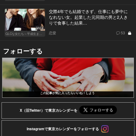
交際4年でも結婚できず、仕事にも夢中に
なれない女。起業した元同期の男と2人き
りで食事した結果…
Vol.2
恋愛
53
QLCな女たち～平成生まれのジレンマ～
フォローする
この記事が気に入ったらいいね！しよう
X（旧Twitter）で東京カレンダーを
Instagramで東京カレンダーをフォローする