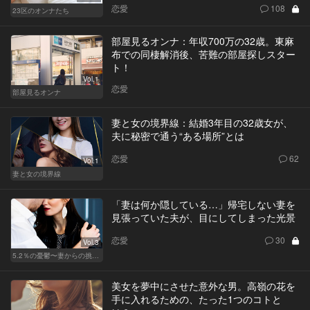
恋愛
108
23区のオンナたち
部屋見るオンナ：年収700万の32歳。東麻
布での同棲解消後、苦難の部屋探しスター
ト！
Vol.1
恋愛
部屋見るオンナ
妻と女の境界線：結婚3年目の32歳女が、
夫に秘密で通う“ある場所”とは
恋愛
62
Vol.1
妻と女の境界線
「妻は何か隠している…」帰宅しない妻を
見張っていた夫が、目にしてしまった光景
恋愛
30
Vol.3
5.2％の憂鬱〜妻からの挑戦状〜
美女を夢中にさせた意外な男。高嶺の花を
手に入れるための、たった1つのコトと