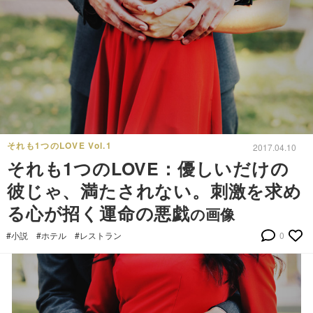
それも1つのLOVE Vol.1
2017.04.10
それも1つのLOVE：優しいだけの
彼じゃ、満たされない。刺激を求め
る心が招く運命の悪戯
の画像
#小説
#ホテル
#レストラン
0