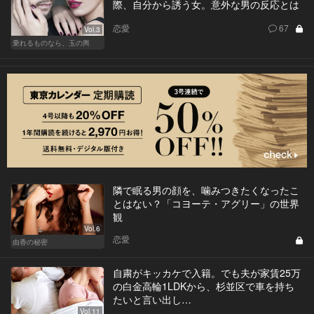
際、自分から誘う女。意外な男の反応とは
恋愛
67
Vol.3
乗れるものなら、玉の輿
隣で眠る男の顔を、噛みつきたくなったこ
とはない？「コヨーテ・アグリー」の世界
観
Vol.6
恋愛
由香の秘密
自粛がキッカケで入籍。でも夫が家賃25万
の白金高輪1LDKから、杉並区で車を持ち
たいと言い出し…
Vol.11