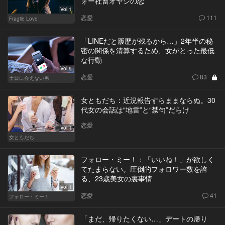
ォー社畜オヤジの恋
Vol.1
恋愛
111
Fragile Love
「LINEだと履歴が残るから…」2年半の秘
密の関係を清算するため、女がとった最低
な行動
Vol.9
恋愛
83
土日に会えない男
女ともだち：近況報告すらままならぬ。30
代女の会話は“地雷”と“禁句”だらけ
恋愛
Vol.1
女ともだち
フォロー・ミー！：「いいね！」が欲しく
てたまらない。圧倒的フォロワー数を誇
る、23歳美女の裏事情
Vol.1
恋愛
41
フォロー・ミー！
「まだ、帰りたくない…」デートの帰り