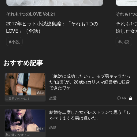
それも1つのLOVE Vol.21
それも1つのL
2017年ヒット小説総集編：「それも1つの
それも1つ
LOVE」（全話）
婚した女
#小説
#小説
おすすめ記事
「絶対に成功したい」。モブ男キャラだっ
た“山田”が、28歳のカリスマ経営者に転身
できたワケ
Vol.9
恋愛
46
山田君のクセに！
結婚を二度した女がレストランで思う「し
ゃべりまくる男は嫌いだ」
恋愛
Vol.1
私の嫌いなオトコ