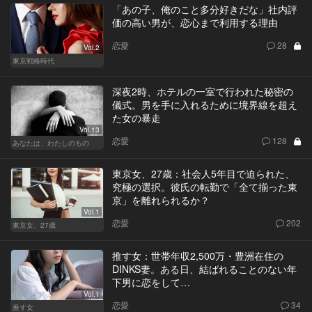
「あの子、俺のこと多分好きだな」社内評
価の高い男が、恋心まで利用する理由
恋愛
28
Vol.2
東京戦略時代
深夜2時、ホテルの一室で行われた秘密の
儀式。男を手に入れるために境界線を超え
た女の暴走
Vol.13
恋愛
128
あなたは、わたしのもの
東京女、27歳：社会人5年目で迫られた、
究極の選択。彼氏の転勤で「全て揃った東
京」を離れられるか？
Vol.1
恋愛
202
東京女、27歳
推す女：世帯年収2,500万・豊洲在住の
DINKS妻。ある日、結ばれることのない年
下男に恋をして…
Vol.1
恋愛
34
推す女