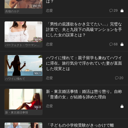
は？
Vol.15
恋愛
29
高嶺のカナ
「男性の庇護欲をかき立てたい…」完璧な
計算で、夫と九段下の高級マンションを手
にした女の誤算とは？
Vol.4
恋愛
68
パーフェクト・ウーマン～都心5区の女たち～
ハワイに憧れて：親子留学も兼ねてハワイ
に滞在。旅行気分で浮かれていた妻が直面
した現実とは
Vol.1
恋愛
20
ハワイに憧れて
新・東京婚活事情：婚活は懲り懲り。自称
「普通の女」が結婚を諦めた理由
恋愛
Vol.3
新・東京婚活事情
「子どもの小学校受験がきっかけで離