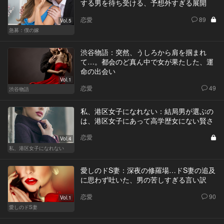
する男を待ち受ける、予想外すぎる展開
恋愛
89
Vol.5
急募：僕の嫁
渋谷物語：突然、うしろから肩を掴まれ
て…。都会のど真ん中で女が果たした、運
命の出会い
Vol.1
恋愛
49
渋谷物語
私、港区女子になれない：結局男が選ぶの
は、港区女子にあって高学歴女にない賢さ
恋愛
Vol.4
私、港区女子になれない
愛しのドS妻：深夜の修羅場…ドS妻の追及
に思わず吐いた、男の苦しすぎる言い訳
恋愛
90
Vol.1
愛しのドS妻