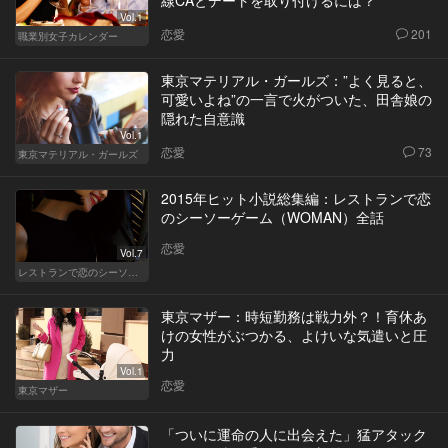
線CAとデートを取り付けるには？
Vol.1
恋愛
201
職業別女子カレンダー
東京マテリアル・ガールズ：”よく見ると、
可愛いよね”の一言で火がついた、田舎娘の
隠れた自意識
Vol.1
恋愛
73
東京マテリアル・ガールズ
2015年ヒット小説総集編：レストランで恋
のシーソーゲーム（WOMAN）全話
恋愛
Vol.7
レストランで恋のシーソーゲーム（WOMAN）
東京マザー：時短勤務は戦力外？！育休あ
けの女性がぶつかる、よけいな気遣いと圧
力
Vol.1
恋愛
東京マザー
「ついに運命の人に出会えた」猛アタック