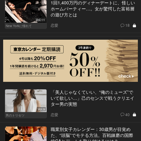
1回1,400万円のディナーデートに、怪しい
ホームパーティー…。女が驚愕した富裕層
の遊び方とは
Vol.11
恋愛
18
New Yorkに憧れて
「美人じゃなくていい、“俺のミューズ”で
いて欲しい…」己のセンスで戦うクリエイ
ター男の実態
Vol.9
恋愛
40
男のトリセツ
職業別女子カレンダー：30歳男が目覚め
た、“頭脳”でモテる方法。百戦錬磨の国際