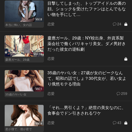
目撃してしまった、トップアイドルの裏の
顔。ショックを受けたファンはとんでもな
い物を手にして…
Vol.8
恋愛
24
本当に怖い、女の話
慶應ガール、29歳：NY校出身、外資系製
薬会社で働くバリキャリ美女。ダメ男好き
だった彼女の逆転劇
Vol.16
恋愛
慶應ガール、29歳
35歳のヤバい女：27歳が女のピークなん
て、昭和の話でしょ？30代女が、若い女よ
り俄然モテる理由
Vol.1
恋愛
259
35歳のヤバい女
「それ…男引くよ？」絶世の美女なのに、
食事会でドン引きされるワケ
恋愛
43
Vol.4
君が僕で、僕が君で