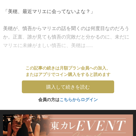
「美穂、最近マリエに会ってないよな？」
美穂が、慎吾からマリエの話を聞くのは何度目なのだろう
か。正直、誰が見ても慎吾の完敗だと分かるのに、未だに
マリエに未練がましい慎吾に、美穂は......
この記事の続きは月額プラン会員への加入、
またはアプリでコイン購入をすると読めます
購入して続きを読む
会員の方は
こちらからログイン