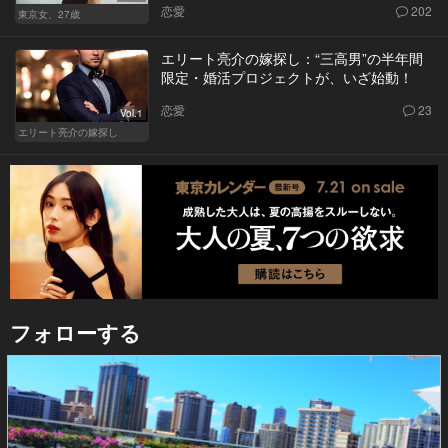
恋愛
202
東京女、27歳
エリート亮介の嫁探し：“三高男”の半年間
限定・婚活プロジェクトが、いざ始動！
恋愛
23
Vol.1
エリート亮介の嫁探し
フォローする