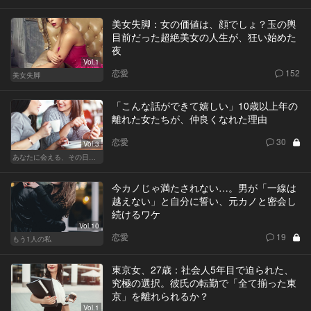
美女失脚：女の価値は、顔でしょ？玉の輿
目前だった超絶美女の人生が、狂い始めた
夜
Vol.1
恋愛
152
美女失脚
「こんな話ができて嬉しい」10歳以上年の
離れた女たちが、仲良くなれた理由
恋愛
30
Vol.3
あなたに会える、その日まで
今カノじゃ満たされない…。男が「一線は
越えない」と自分に誓い、元カノと密会し
続けるワケ
Vol.10
恋愛
19
もう1人の私
東京女、27歳：社会人5年目で迫られた、
究極の選択。彼氏の転勤で「全て揃った東
京」を離れられるか？
Vol.1