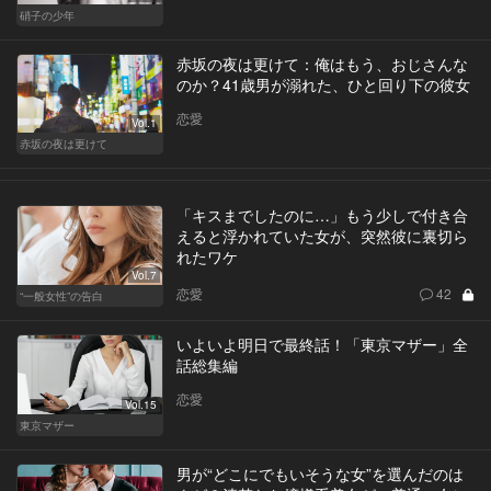
硝子の少年
赤坂の夜は更けて：俺はもう、おじさんな
のか？41歳男が溺れた、ひと回り下の彼女
恋愛
Vol.1
赤坂の夜は更けて
「キスまでしたのに…」もう少しで付き合
えると浮かれていた女が、突然彼に裏切ら
れたワケ
Vol.7
恋愛
42
“一般女性”の告白
いよいよ明日で最終話！「東京マザー」全
話総集編
恋愛
Vol.15
東京マザー
男が“どこにでもいそうな女”を選んだのは