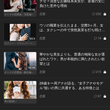
ナゼ？清楚なお嬢様系美女が、普通の女に
負けた意外な理由
Vol.46
恋愛
222
オトナの恋愛論～宿題編～
ウソの職業を伝えたまま、交際3ヶ月。女
は、タクシーの中で突然真実を打ち明け…
恋愛
19
Vol.4
タクシー・ドライバー 〜柊舞香〜
華やかな美女よりも、普通の地味な女が選
ばれたワケ。男が本能的に満たされたい欲
望とは
Vol.46
恋愛
215
オトナの恋愛論～解説編～
28歳キー局アナが語る、“女子アナやモデ
ル”狙いの男に共通する、ある特徴とは
恋愛
97
Vol.6
男の勘違い