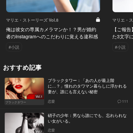
マリエ・ストーリーズ Vol.8
マリエ・スト
俺は彼女の専属カメラマンか！？男が婚約
【ご報告
者のInstagramへのこだわりに覚える違和感
た3文字
#小説
#小説
おすすめ記事
ブラックタワー：「あの人が最上階
に…？」憧れのタワマン暮らしに浮かれる
妻が、誰にも言えない秘密
Vol.1
恋愛
111
ブラックタワー
硝子の少年：男なら誰にでも、忘れられな
い女がいる。
恋愛
Vol.1