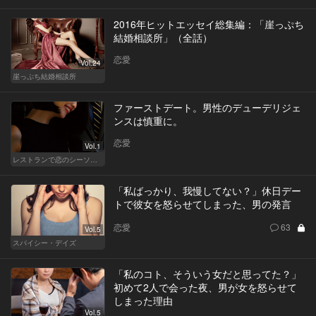
2016年ヒットエッセイ総集編：「崖っぷち
結婚相談所」（全話）
恋愛
Vol.24
崖っぷち結婚相談所
ファーストデート。男性のデューデリジェ
ンスは慎重に。
恋愛
Vol.1
レストランで恋のシーソーゲーム（WOMAN）
「私ばっかり、我慢してない？」休日デー
トで彼女を怒らせてしまった、男の発言
恋愛
63
Vol.5
スパイシー・デイズ
「私のコト、そういう女だと思ってた？」
初めて2人で会った夜、男が女を怒らせて
しまった理由
Vol.5