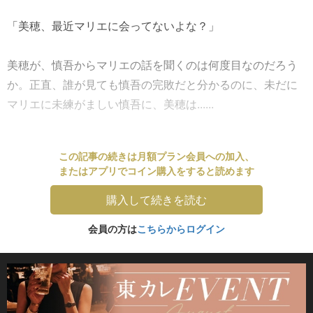
「美穂、最近マリエに会ってないよな？」
美穂が、慎吾からマリエの話を聞くのは何度目なのだろう
か。正直、誰が見ても慎吾の完敗だと分かるのに、未だに
マリエに未練がましい慎吾に、美穂は......
この記事の続きは月額プラン会員への加入、
またはアプリでコイン購入をすると読めます
購入して続きを読む
会員の方は
こちらからログイン