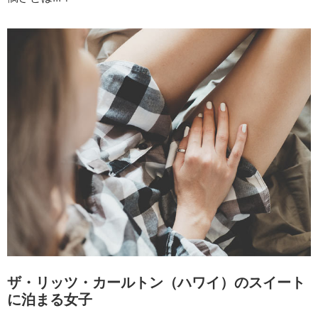
ザ・リッツ・カールトン（ハワイ）のスイート
に泊まる女子