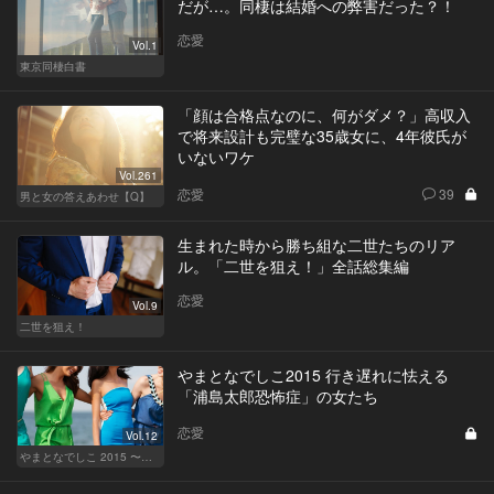
だが…。同棲は結婚への弊害だった？！
恋愛
Vol.1
東京同棲白書
「顔は合格点なのに、何がダメ？」高収入
で将来設計も完璧な35歳女に、4年彼氏が
いないワケ
Vol.261
恋愛
39
男と女の答えあわせ【Q】
生まれた時から勝ち組な二世たちのリア
ル。「二世を狙え！」全話総集編
恋愛
Vol.9
二世を狙え！
やまとなでしこ2015 行き遅れに怯える
「浦島太郎恐怖症」の女たち
恋愛
Vol.12
やまとなでしこ 2015 〜極上の結婚〜