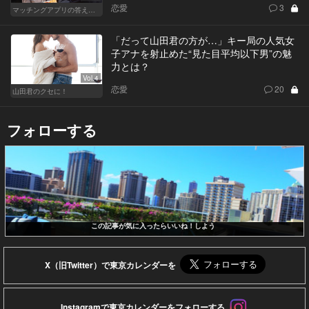
恋愛
3
マッチングアプリの答えあわせ【A】
「だって山田君の方が…」キー局の人気女
子アナを射止めた“見た目平均以下男”の魅
力とは？
Vol.4
恋愛
20
山田君のクセに！
フォローする
この記事が気に入ったらいいね！しよう
X（旧Twitter）で東京カレンダーを
Instagramで東京カレンダーをフォローする