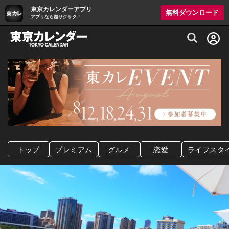
東京カレンダーアプリ
無料ダウンロード
アプリなら超サクサク！
グルメ情報・プレミアムレストラン予約サイト
トップ
プレミアム
グルメ
恋愛
ライフスタ