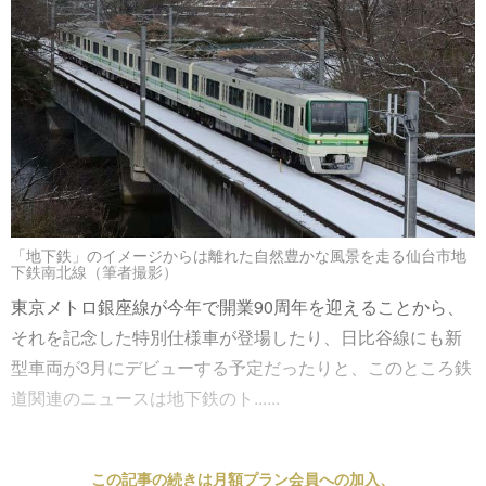
「地下鉄」のイメージからは離れた自然豊かな風景を走る仙台市地
下鉄南北線（筆者撮影）
東京メトロ銀座線が今年で開業90周年を迎えることから、
それを記念した特別仕様車が登場したり、日比谷線にも新
型車両が3月にデビューする予定だったりと、このところ鉄
道関連のニュースは地下鉄のト......
この記事の続きは月額プラン会員への加入、