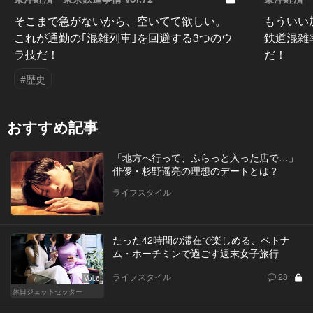
そこまで急がないから、空いてて欲しい。
もういい
これが通勤の｢混雑列車｣を回避する3つのウ
鉄道混雑
ラ技だ！
だ！
#歴史
おすすめ記事
「地方へ行って、ふらっと入った店で…」
俳優・杉野遥亮の理想のデートとは？
ライフスタイル
たった42時間の滞在で楽しめる、ベトナ
ム・ホーチミンで過ごす週末女子旅行
ライフスタイル
28
Vol.6
休日ジェットセッター