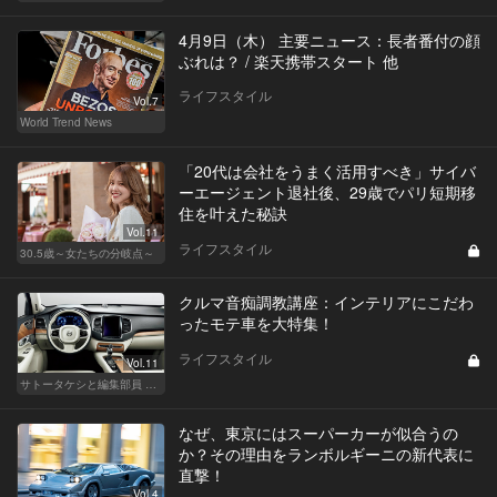
4月9日（木） 主要ニュース：長者番付の顔
ぶれは？ / 楽天携帯スタート 他
ライフスタイル
Vol.7
World Trend News
「20代は会社をうまく活用すべき」サイバ
ーエージェント退社後、29歳でパリ短期移
住を叶えた秘訣
Vol.11
ライフスタイル
30.5歳～女たちの分岐点～
クルマ音痴調教講座：インテリアにこだわ
ったモテ車を大特集！
ライフスタイル
Vol.11
サトータケシと編集部員 船山の"CAR GENTSへの道"
なぜ、東京にはスーパーカーが似合うの
か？その理由をランボルギーニの新代表に
直撃！
Vol.4