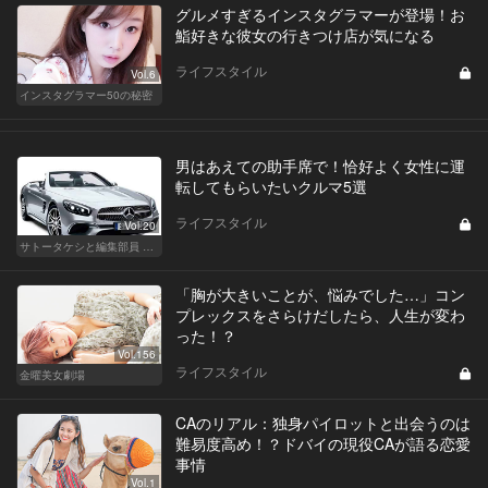
グルメすぎるインスタグラマーが登場！お
鮨好きな彼女の行きつけ店が気になる
ライフスタイル
Vol.6
インスタグラマー50の秘密
男はあえての助手席で！恰好よく女性に運
転してもらいたいクルマ5選
ライフスタイル
Vol.20
サトータケシと編集部員 船山の"CAR GENTSへの道"
「胸が大きいことが、悩みでした…」コン
プレックスをさらけだしたら、人生が変わ
った！？
Vol.156
ライフスタイル
金曜美女劇場
CAのリアル：独身パイロットと出会うのは
難易度高め！？ドバイの現役CAが語る恋愛
事情
Vol.1