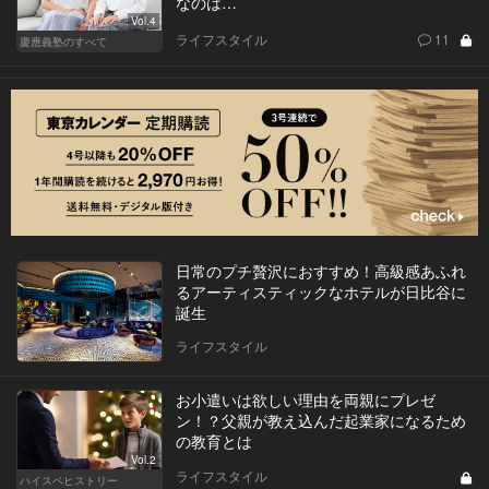
なのは…
Vol.4
ライフスタイル
11
慶應義塾のすべて
日常のプチ贅沢におすすめ！高級感あふれ
るアーティスティックなホテルが日比谷に
誕生
ライフスタイル
お小遣いは欲しい理由を両親にプレゼ
ン！？父親が教え込んだ起業家になるため
の教育とは
Vol.2
ライフスタイル
ハイスペヒストリー