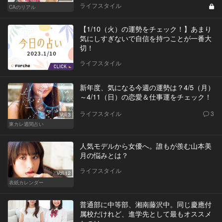
ライフスタイル
CAのリアル
【1/10（火）の運勢をチェック！】あまり
気にしすぎないで自信を持つことが一番大
切！
ライフスタイル
新年度、気になる今週の運勢は？4/5（月）
～4/11（日）の恋愛＆仕事運をチェック！
ライフスタイル
3
Vol.3
東カレ週間占い
人気モデルから女優へ。誰もが羨む山本美
月の悩みとは？
ライフスタイル
Vol.12
表紙カレンダー
普通部に中等部、湘南藤沢中。同じ慶應付
属校だけれど、進学先として最もオススメ