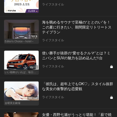
ライフスタイル
海を眺めるサウナで至極の“ととのい”を！
この夏に行きたい、期間限定リトリートス
テイプラン
Vol.8
ライフスタイル
Editor's Choice～hotel～
使い勝手が抜群の“愛せるクルマ”とは？ミ
ニバンとSUVの魅力を詰め込んだ1台
ライフスタイル
Vol.11
いい相棒がいれば、毎日が楽しい。クルマがあるとできること
「彼氏は、超年上でもOK♡」スタイル抜群
な美女の衝撃的な恋愛観
ライフスタイル
Vol.160
金曜美女劇場
女優・西野七瀬がうっとり堪能！「薪で焼