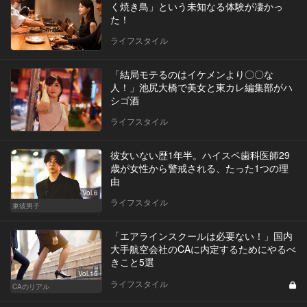
く焼き鳥」という未知なる体験が凄かっ
た！
ライフスタイル
「結局モテるのはイケメンより〇〇な
人！」池尻大橋で美女と東カレ編集部がハ
シゴ酒
ライフスタイル
彼女いない歴1年半。ハイスペ歯科医師29
歳が女性から警戒される、たった1つの理
由
Vol.6
ライフスタイル
東彼男子
「エアラインスクールは必要ない！」国内
大手航空会社のCAに内定するためにやるべ
きこと5選
Vol.15
ライフスタイル
CAのリアル