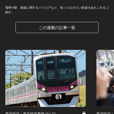
電車や駅、路線に関するトリビアなど、知っておきたい鉄道のあれこれをご
紹介。
この連載の記事一覧
東洋経済・東京鉄道事情 Vol.72
東洋経済・東