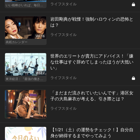
ライフスタイル
いい相棒がいれば、毎日が楽しい。クルマがあるとできること
岩田剛典が戦慄！強制ハロウィンの恐怖と
は？
ライフスタイル
Vol.16
表紙カレンダー
世界のエリートが貴方にアドバイス！「嫌
な仕事はすぐ辞めてしまったほうが大抵い
い」
Vol.12
ライフスタイル
東洋経済：『最強の働き方』『一流の育て方』
「まだまだ流されていたいんです」港区女
子の大島麻衣が考える、引き際とは？
ライフスタイル
【1/21（土）の運勢をチェック！】自分自
身が納得するまでやってみよう