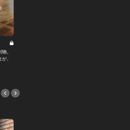
薔薇色のバツイチ Vol.12
薔薇色のバ
別物。
薔薇色のバツイチ：自虐は女の自己
薔薇色
女が、
防衛。TPOで使い分けねば、即座に
女に罪
ただのイタい女
歳下の
#小説
#小説