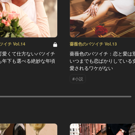
チ Vol.14
薔薇色のバツイチ Vol.13
可愛くて仕方ないバツイチ
薔薇色のバツイチ：恋と愛は
も年下も選べる絶妙な年頃
いつまでも恋ばかりしている
愛されるワケがない
#小説