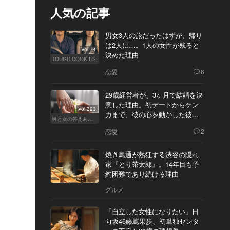
人気の記事
男女3人の旅だったはずが、帰り
は2人に…。1人の女性が残ると
Vol.74
決めた理由
TOUGH COOKIES
恋愛
6
29歳経営者が、3ヶ月で結婚を決
意した理由。初デートからケン
Vol.323
カまで、彼の心を動かした彼女
男と女の答えあわせ【Q】
の態度とは
恋愛
2
焼き鳥通が熱狂する渋谷の隠れ
家『とり茶太郎』。14年目も予
約困難であり続ける理由
グルメ
「自立した女性になりたい」日
向坂46藤嶌果歩、初単独センタ