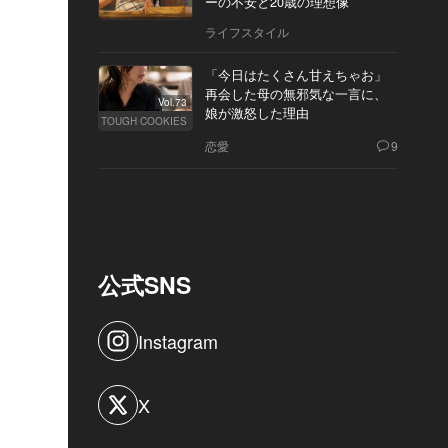
ーの不安と20歳の理想像
ライフスタイル
「今日はたくさん甘えちゃお」
再会した母の無邪気な一言に、
Vol.73
娘が激怒した理由
TOUGH COOKIES
恋愛
9
公式SNS
Instagram
X