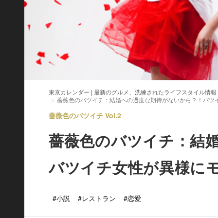
東京カレンダー | 最新のグルメ、洗練されたライフスタイル情報
薔薇色のバツイチ：結婚への過度な期待がないから？！バツ
薔薇色のバツイチ Vol.2
薔薇色のバツイチ：結
バツイチ女性が異様に
#小説
#レストラン
#恋愛