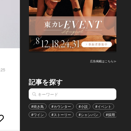
広告掲載はこちら≫
.25
記事を探す
！
#焼き鳥
#カウンター
#小説
#イベント
#港区
#ワイン
#ストーリー
#シャンパン
#採用
#恋