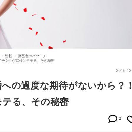
連載
薔薇色のバツイチ
イチ女性が異様にモテる、その秘密
2016.12
婚への過度な期待がないから？
モテる、その秘密
0