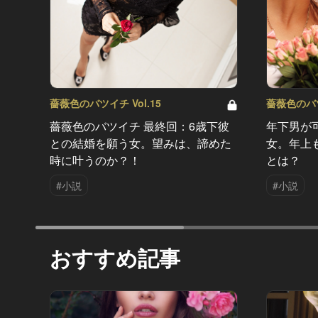
薔薇色のバツイチ Vol.15
薔薇色のバツイ
薔薇色のバツイチ 最終回：6歳下彼
年下男が
との結婚を願う女。望みは、諦めた
女。年上
時に叶うのか？！
とは？
#小説
#小説
おすすめ記事