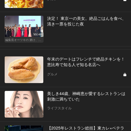
決定！ 東京一の美女。絶品ごはんを食べ、
清き一票を投じた夜
Vol.46
編集長オーツキの 磨け、バカ舌！ 学べ、オトナの遊び
年末のデートはフレンチで絶品チキンを！
恵比寿で知る人ぞ知る名店へ
グルメ
美しき44歳、神崎恵が愛するレストランは
刺激に満ちていた
ライフスタイル
【2025年レストラン総括】東カレ×ベテラ