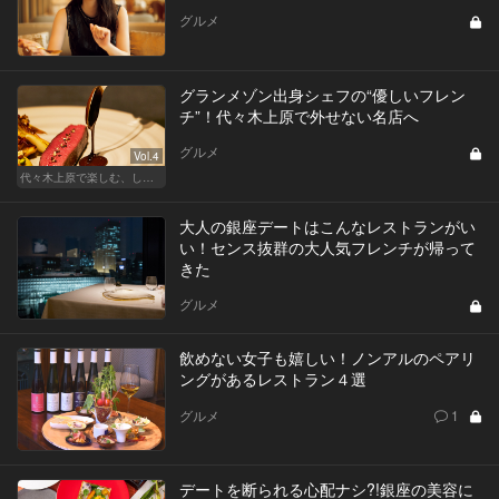
グルメ
グランメゾン出身シェフの“優しいフレン
チ”！代々木上原で外せない名店へ
グルメ
Vol.4
代々木上原で楽しむ、しっとり大人デート
大人の銀座デートはこんなレストランがい
い！センス抜群の大人気フレンチが帰って
きた
グルメ
飲めない女子も嬉しい！ノンアルのペアリ
ングがあるレストラン４選
グルメ
1
デートを断られる心配ナシ?!銀座の美容に