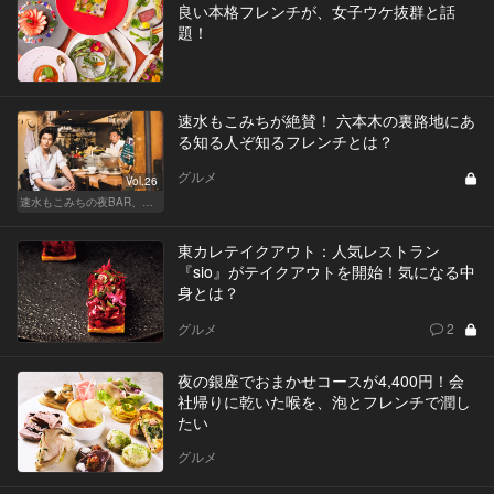
良い本格フレンチが、女子ウケ抜群と話
題！
速水もこみちが絶賛！ 六本木の裏路地にあ
る知る人ぞ知るフレンチとは？
グルメ
Vol.26
速水もこみちの夜BAR、夜メシ、夜レシピ
東カレテイクアウト：人気レストラン
『sio』がテイクアウトを開始！気になる中
身とは？
グルメ
2
夜の銀座でおまかせコースが4,400円！会
社帰りに乾いた喉を、泡とフレンチで潤し
たい
グルメ