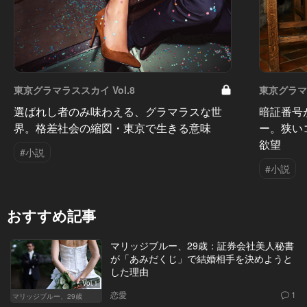
東京グラマラススカイ Vol.8
東京グラマラ
選ばれし者のみ味わえる、グラマラスな世
暗証番号
界。格差社会の縮図・東京で生きる意味
ー。狭い
欲望
#小説
#小説
おすすめ記事
マリッジブルー、29歳：証券会社美人秘書
が「あみだくじ」で結婚相手を決めようと
した理由
Vol.1
恋愛
1
マリッジブルー、29歳