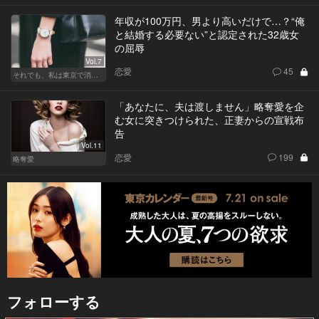
年収が100万円、男より高いだけで…？“俺
と結婚する必要ない”と認定された32歳女
の屈辱
Vol.7
恋愛
45
それでも、私は東京で消耗する
「あなたに、夫は渡しません」略奪愛を企
む女に突きつけられた、正妻からの宣戦布
告
Vol.11
恋愛
199
略奪愛
フォローする