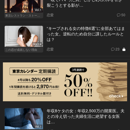
裂こうとする影が…
Vol.1
恋愛
50
東京レストラン・ストーリー
“キープされる女の特徴6選”に全部あてはま
った女。逆転のため自分に課したルールと
は？
Vol.14
恋愛
23
この恋が成就しない理由
年収8ケタの女：年収2,500万の開業医。夫
との冷え切った夫婦生活に絶望する女医
は…
Vol.1