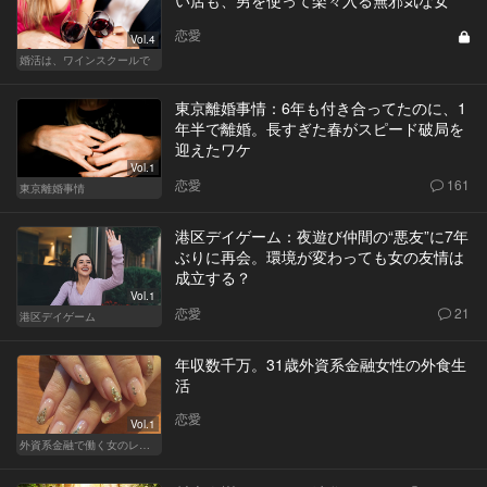
恋愛
Vol.4
婚活は、ワインスクールで
東京離婚事情：6年も付き合ってたのに、1
年半で離婚。長すぎた春がスピード破局を
迎えたワケ
Vol.1
恋愛
161
東京離婚事情
港区デイゲーム：夜遊び仲間の“悪友”に7年
ぶりに再会。環境が変わっても女の友情は
成立する？
Vol.1
恋愛
21
港区デイゲーム
年収数千万。31歳外資系金融女性の外食生
活
恋愛
Vol.1
外資系金融で働く女のレストラン事情