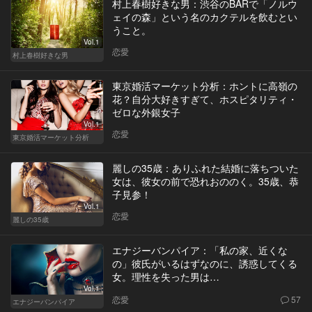
村上春樹好きな男：渋谷のBARで「ノルウ
ェイの森」という名のカクテルを飲むとい
うこと。
Vol.1
恋愛
村上春樹好きな男
東京婚活マーケット分析：ホントに高嶺の
花？自分大好きすぎて、ホスピタリティ・
ゼロな外銀女子
Vol.1
恋愛
東京婚活マーケット分析
麗しの35歳：ありふれた結婚に落ちついた
女は、彼女の前で恐れおののく。35歳、恭
子見参！
Vol.1
恋愛
麗しの35歳
エナジーバンパイア：「私の家、近くな
の」彼氏がいるはずなのに、誘惑してくる
女。理性を失った男は…
Vol.1
恋愛
57
エナジーバンパイア