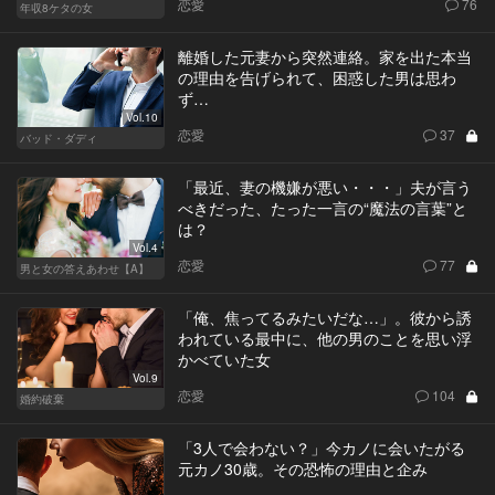
恋愛
76
年収8ケタの女
離婚した元妻から突然連絡。家を出た本当
の理由を告げられて、困惑した男は思わ
ず…
Vol.10
恋愛
37
バッド・ダディ
「最近、妻の機嫌が悪い・・・」夫が言う
べきだった、たった一言の“魔法の言葉”と
は？
Vol.4
恋愛
77
男と女の答えあわせ【A】
「俺、焦ってるみたいだな…」。彼から誘
われている最中に、他の男のことを思い浮
かべていた女
Vol.9
恋愛
104
婚約破棄
「3人で会わない？」今カノに会いたがる
元カノ30歳。その恐怖の理由と企み