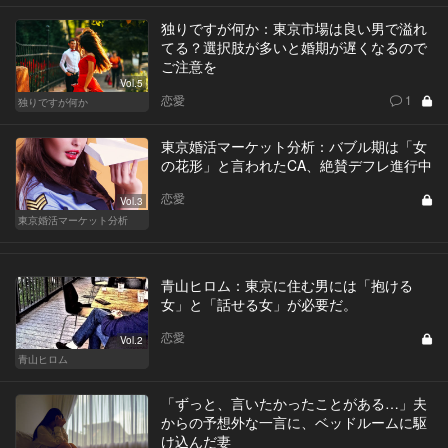
独りですが何か：東京市場は良い男で溢れ
てる？選択肢が多いと婚期が遅くなるので
ご注意を
Vol.5
恋愛
1
独りですが何か
東京婚活マーケット分析：バブル期は「女
の花形」と言われたCA、絶賛デフレ進行中
恋愛
Vol.3
東京婚活マーケット分析
青山ヒロム：東京に住む男には「抱ける
女」と「話せる女」が必要だ。
恋愛
Vol.2
青山ヒロム
「ずっと、言いたかったことがある…」夫
からの予想外な一言に、ベッドルームに駆
け込んだ妻