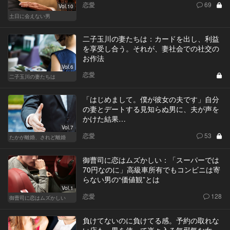
恋愛
69
Vol.10
土日に会えない男
二子玉川の妻たちは：カードを出し、利益
を享受し合う。それが、妻社会での社交の
お作法
Vol.6
恋愛
二子玉川の妻たちは
「はじめまして。僕が彼女の夫です」自分
の妻とデートする見知らぬ男に、夫が声を
かけた結果…
Vol.7
恋愛
53
たかが離婚、されど離婚
御曹司に恋はムズかしい：「スーパーでは
70円なのに」高級車所有でもコンビニは寄
らない男の“価値観”とは
Vol.1
恋愛
128
御曹司に恋はムズかしい
負けてないのに負けてる感。予約の取れな
い店も、男を使って楽々入る無邪気な女