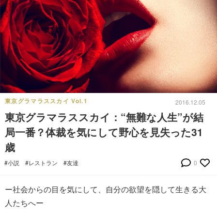
東京グラマラススカイ Vol.1
2016.12.05
東京グラマラススカイ：“無難な人生”が結
局一番？体裁を気にして野心を見失った31
歳
#小説
#レストラン
#友達
0
ー社会からの目を気にして、自分の欲望を隠して生きる大
人たちへー