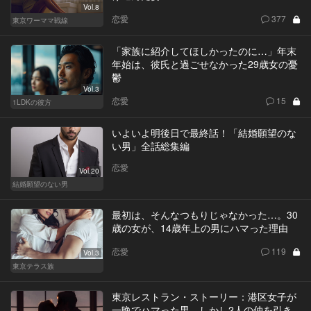
Vol.8
恋愛
377
東京ワーママ戦線
「家族に紹介してほしかったのに…」年末
年始は、彼氏と過ごせなかった29歳女の憂
鬱
Vol.3
恋愛
15
1LDKの彼方
いよいよ明後日で最終話！「結婚願望のな
い男」全話総集編
恋愛
Vol.20
結婚願望のない男
最初は、そんなつもりじゃなかった…。30
歳の女が、14歳年上の男にハマった理由
恋愛
119
Vol.3
東京テラス族
東京レストラン・ストーリー：港区女子が
一晩でハマった男。しかし2人の仲を引き