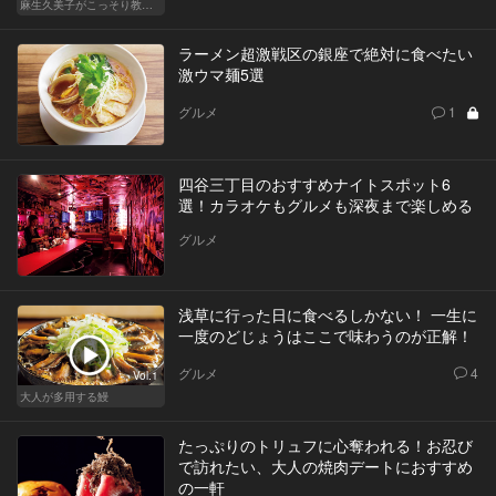
麻生久美子がこっそり教える「私の秘密ごはん」
ラーメン超激戦区の銀座で絶対に食べたい
激ウマ麺5選
グルメ
1
四谷三丁目のおすすめナイトスポット6
選！カラオケもグルメも深夜まで楽しめる
グルメ
浅草に行った日に食べるしかない！ 一生に
一度のどじょうはここで味わうのが正解！
グルメ
4
Vol.1
大人が多用する鰻
たっぷりのトリュフに心奪われる！お忍び
で訪れたい、大人の焼肉デートにおすすめ
の一軒