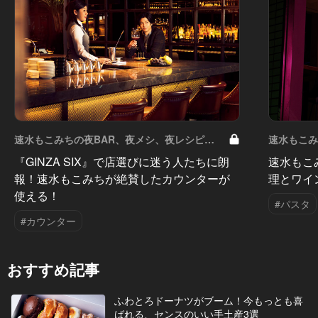
速水もこみちの夜BAR、夜メシ、夜レシピ
速水もこみ
Vol.31
Vol.29
『GINZA SIX』で店選びに迷う人たちに朗
速水もこ
報！速水もこみちが絶賛したカウンターが
理とワイ
使える！
#パスタ
#カウンター
おすすめ記事
ふわとろドーナツがブーム！今もっとも喜
ばれる、センスのいい手土産3選