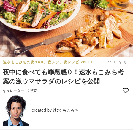
速水もこみちの夜BAR、夜メシ、夜レシピ Vol.17
2016.10.16
夜中に食べても罪悪感０！速水もこみち考
案の激ウマサラダのレシピを公開
キュレーター
#野菜
created by 速水 もこみち