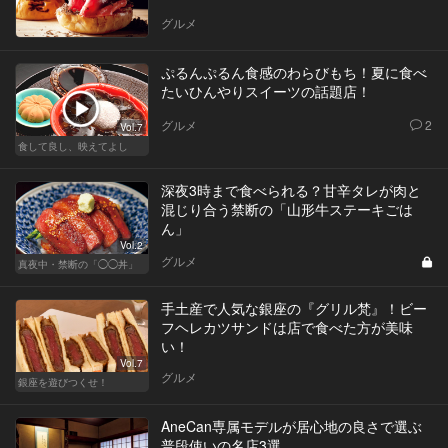
グルメ
ぷるんぷるん食感のわらびもち！夏に食べ
たいひんやりスイーツの話題店！
グルメ
2
Vol.7
食して良し、映えてよし
深夜3時まで食べられる？甘辛タレが肉と
混じり合う禁断の「山形牛ステーキごは
ん」
Vol.2
グルメ
真夜中・禁断の「◯◯丼」
手土産で人気な銀座の『グリル梵』！ビー
フヘレカツサンドは店で食べた方が美味
い！
Vol.7
グルメ
銀座を遊びつくせ！
AneCan専属モデルが居心地の良さで選ぶ
普段使いの名店3選