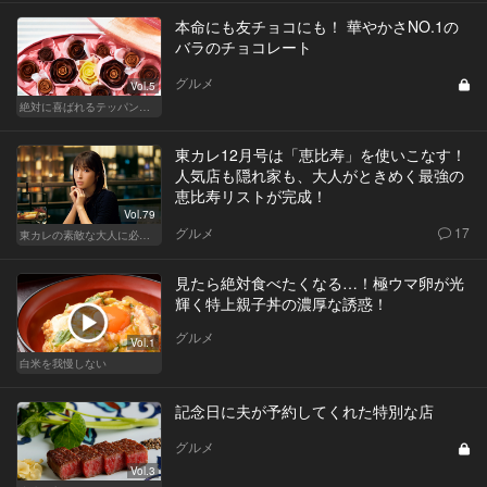
本命にも友チョコにも！ 華やかさNO.1の
バラのチョコレート
グルメ
Vol.5
絶対に喜ばれるテッパン手土産
東カレ12月号は「恵比寿」を使いこなす！
人気店も隠れ家も、大人がときめく最強の
恵比寿リストが完成！
Vol.79
グルメ
17
東カレの素敵な大人に必要なこと
見たら絶対食べたくなる…！極ウマ卵が光
輝く特上親子丼の濃厚な誘惑！
グルメ
Vol.1
白米を我慢しない
記念日に夫が予約してくれた特別な店
グルメ
Vol.3