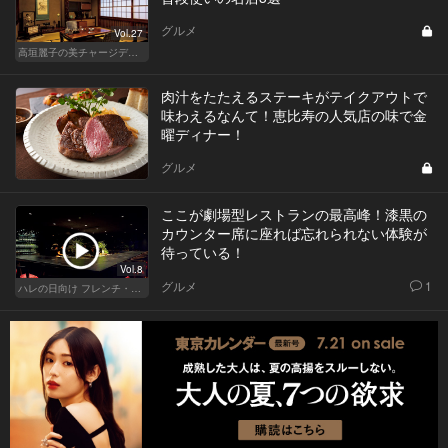
グルメ
Vol.27
高垣麗子の美チャージディナー
肉汁をたたえるステーキがテイクアウトで
味わえるなんて！恵比寿の人気店の味で金
曜ディナー！
グルメ
ここが劇場型レストランの最高峰！漆黒の
カウンター席に座れば忘れられない体験が
待っている！
Vol.8
グルメ
1
ハレの日向け フレンチ・高級店