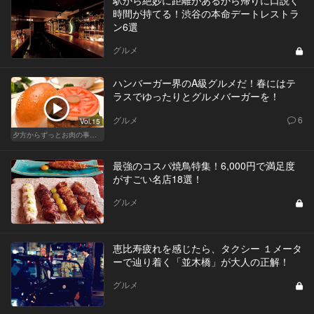
駅から絶妙に距離があるから帰りに口説く
時間が持てる！渋谷の本命デートレストラ
ン6選
グルメ
ハンバーガー界のA級グルメだ！春にはテ
ラスでゆったりとグルメバーガーを！
グルメ
6
Vol.15
夕方からずっとお肉の事を考えてる貴方へ
最強のコスパ焼鳥特集！6,000円で満足度
がすごい名店18選！
グルメ
恵比寿疲れを感じたら、タクシー １メータ
ーで辿り着く「並木橋」が大人の正解！
グルメ