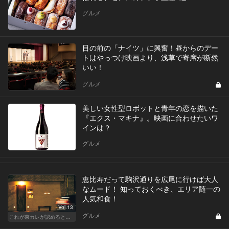
グルメ
目の前の「ナイツ」に興奮！昼からのデー
トはやっつけ映画より、浅草で寄席が断然
いい！
グルメ
美しい女性型ロボットと青年の恋を描いた
『エクス・マキナ』。映画に合わせたいワ
インは？
グルメ
恵比寿だって駒沢通りを広尾に行けば大人
なムード！ 知っておくべき、エリア随一の
人気和食！
Vol.13
グルメ
これが東カレが認めるとっておきの和食店