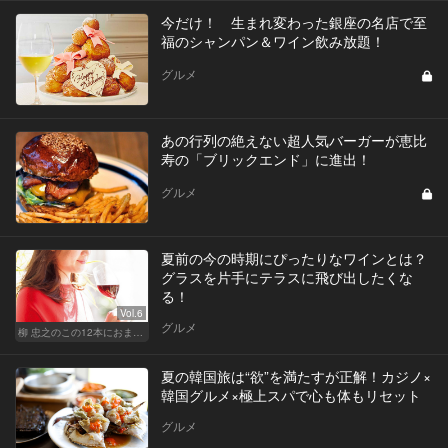
今だけ！ 生まれ変わった銀座の名店で至
福のシャンパン＆ワイン飲み放題！
グルメ
あの行列の絶えない超人気バーガーが恵比
寿の「ブリックエンド」に進出！
グルメ
夏前の今の時期にぴったりなワインとは？
グラスを片手にテラスに飛び出したくな
る！
Vol.6
グルメ
柳 忠之のこの12本におまかせ
夏の韓国旅は“欲”を満たすが正解！カジノ×
韓国グルメ×極上スパで心も体もリセット
グルメ