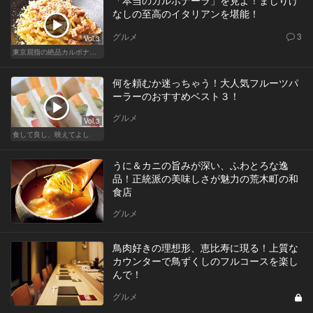
なしの至高のイタリアンを堪能！
グルメ
3
Vol.3
東京屈指の絶品カルボナーラ！すぐに行きたくなる美味しい人気店
何を頼むか迷っちゃう！大人気フルーツパ
ーラーのおすすめベスト３！
グルメ
Vol.3
食して良し、映えてよし
うに＆カニの旨みが深い、ふわとろな逸
品！正統派の美味しさが魅力の荒木町の和
食店
グルメ
鳥肉好きの理想形、恵比寿に現る！上質な
カウンターで鳥ずくしのフルコースを楽し
んで！
グルメ