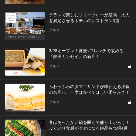
テラスで楽しむフリーフローが最高！大人
を満足させるホテルのレストラン3選
グルメ
Vol.27
Editor's Choice～hotel～
3/28オープン！蕎麦×フレンチで攻める
『銀座カンセイ』の新店！
グルメ
ふわっふわのタマゴサンドが味わえる洋食
の名店へ！一度は食べてほしい柔らかさ！
グルメ
冬はあったかい鍋を囲んで盛り上がろう！
ぷりぷり食感がクセになる絶品もつ鍋4選