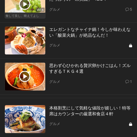
グルメ
5
Vol.6
食して良し、映えてよし
エレガントなチャイナ鍋！今しか味わえな
い「酸菜火鍋」が絶品なんだ！
グルメ
思わず心ひかれる贅沢卵かけごはん！ズル
すぎるＴＫＧ４選
グルメ
1
本格割烹にして気軽な値段が嬉しい！特等
席はカウンターの厳選和食店４軒
グルメ