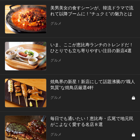
美男美女の食すシーンが、韓流ドラマで流
れて以降ブームに！“チュクミ”の魅力とは
グルメ
いま、ここが恵比寿ランチのトレンドだ！
ひとりでも立ち寄りやすい注目の新店4選
グルメ
焼鳥界の新星！新店にして話題沸騰の“職人
気質”な焼鳥店厳選4軒
グルメ
毎日でも通いたい！恵比寿・広尾で地元民
がこよなく愛する名店８選
グルメ