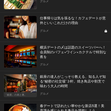
グルメ
仕事帰りは気を張るな！カフェデートが意
外といいこれだけの理由
グルメ
横浜デートの〆は話題のスイーツバーへ！
会員制のパフェ×ワイン×カクテルで特別な
夜を
グルメ
銀座の達人がこっそり教える、知る人ぞ知
る“秘密の社交場”３軒。焼き鳥店や割烹で
味わう大人の時間
Vol.12
グルメ
「銀座」の表と裏。
春デートで訪れたい華やかな新店5選！美
意識を感じられる逸品を堪能しよう