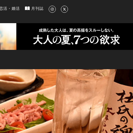
新のグルメ、洗練されたライフスタイル情報
恋活・婚活
月刊誌