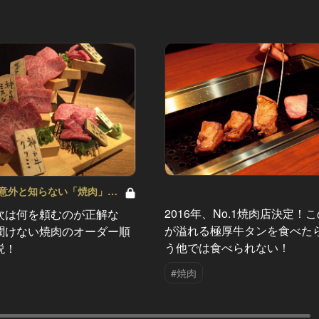
意外と知らない「焼肉」の
4
2016年、No.1焼肉店決定！
次は何を頼むのが正解な
が溢れる極厚牛タンを食べた
聞けない焼肉のオーダー順
う他では食べられない！
説！
#焼肉