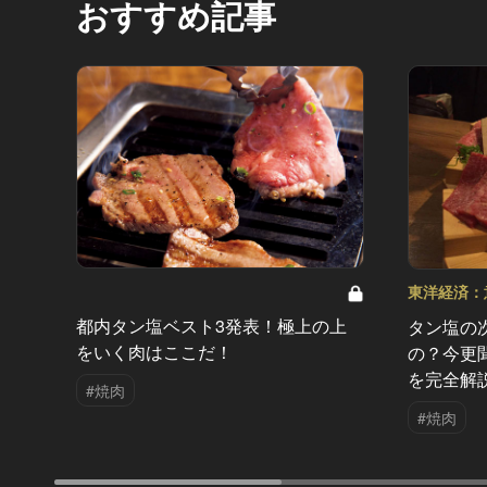
おすすめ記事
東洋経済：
新常識 Vol.
都内タン塩ベスト3発表！極上の上
タン塩の
をいく肉はここだ！
の？今更
を完全解
#焼肉
#焼肉