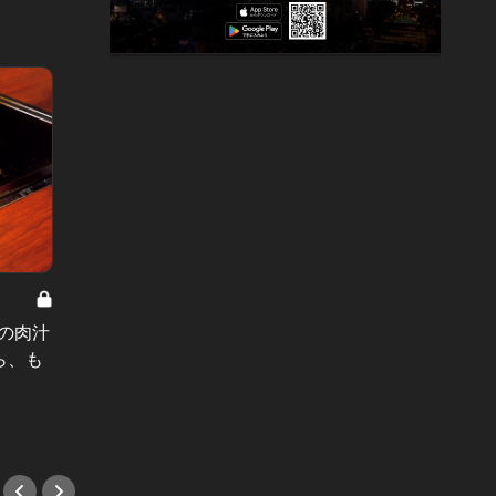
銀座を遊び
大人な
この肉汁
ラーメン好き必見！大つけ麺博人気
攻める
ら、も
メニューがいつでも味わえる新スポ
ット誕生
#和食
#麺