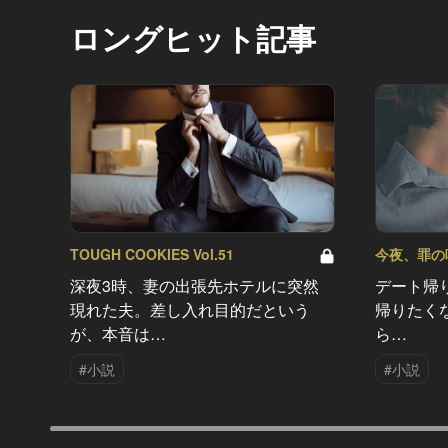
ロングヒット記事
TOUGH COOKIES Vol.51
今夜、罪の味を
深夜3時、妻の出張先ホテルに突然
デート帰
現れた夫。差し入れ目的だという
帰りたく
が、本音は…
ら…
#小説
#小説