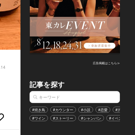
広告掲載はこちら≫
.14
記事を探す
#焼き鳥
#カウンター
#小説
#恋愛
#渋谷区
#ワイン
#ストーリー
#シャンパン
#イベント