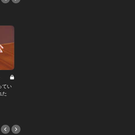
8
男と女の答えあわせ【A】 Vol.308
ってい
結婚願望ゼロだった27歳男性が、交
れた
際2年で突然プロポーズ。彼の心が
変わった“理由”とは
#小説