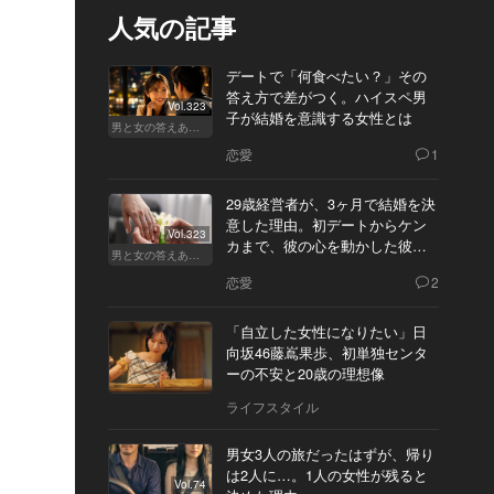
人気の記事
デートで「何食べたい？」その
答え方で差がつく。ハイスペ男
Vol.323
子が結婚を意識する女性とは
男と女の答えあわせ【A】
恋愛
1
29歳経営者が、3ヶ月で結婚を決
意した理由。初デートからケン
Vol.323
カまで、彼の心を動かした彼女
男と女の答えあわせ【Q】
の態度とは
恋愛
2
「自立した女性になりたい」日
向坂46藤嶌果歩、初単独センタ
ーの不安と20歳の理想像
ライフスタイル
男女3人の旅だったはずが、帰り
は2人に…。1人の女性が残ると
Vol.74