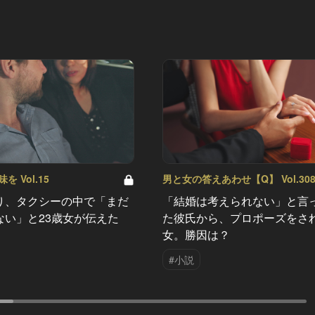
 Vol.15
男と女の答えあわせ【Q】 Vol.30
り、タクシーの中で「まだ
「結婚は考えられない」と言
ない」と23歳女が伝えた
た彼氏から、プロポーズをさ
女。勝因は？
#小説