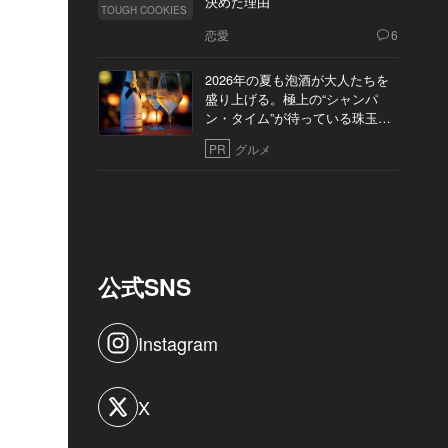
決めた理由
TOUGH COOKIES
恋愛
6
2026年の夏も泡酒が大人たちを
盛り上げる。極上の“シャンパ
ン・タイム”が待っている珠玉の
10軒
PR
グルメ
公式SNS
Instagram
X