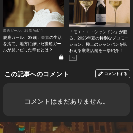
慶應ガール、29歳 Vol.11
「モエ・エ・シャンドン」が贈
慶應ガール、29歳：東京の生活
る、2026年夏の特別なプロモー
を捨て、地方に嫁いだ慶應ガー
ション。極上のシャンパンを味
ルが見いだした幸せとは？
わえる厳選店舗を一挙紹介！
PR
この記事へのコメント
コメントする
コメントはまだありません。