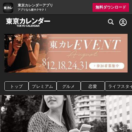
東京カレンダーアプリ
無料ダウンロード
アプリなら超サクサク！
グルメ情報・プレミアムレストラン予約サイト
トップ
プレミアム
グルメ
恋愛
ライフスタ