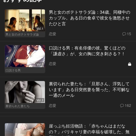
男と女のポテトサラダ論：34歳、同棲中の
カップル。ある日の食卓で彼女を激怒させ
たひと言
Vol.1
恋愛
15
男と女のポテトサラダ論
口説ける男：有名俳優の彼。驚くほどの
「謙虚さ」が、女の胸に突き刺さる？！
恋愛
Vol.7
口説ける男
裏切られた妻たち：「旦那さん、浮気して
います」ある日突然妻を襲った、不可解な
一通のメール
Vol.1
恋愛
162
裏切られた妻たち
崖っぷち妊活物語：「赤ちゃんはまだな
の？」バリキャリ妻の幸福を破壊した、無