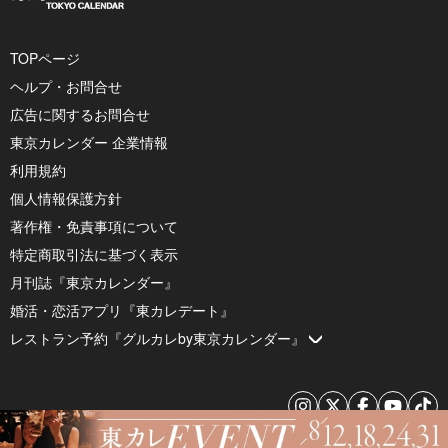
TOPページ
ヘルプ・お問合せ
広告に関するお問合せ
東京カレンダー 企業情報
利用規約
個人情報保護方針
著作権・免責事項について
特定商取引法に基づく表示
月刊誌『東京カレンダー』
婚活・恋活アプリ『東カレデート』
レストラン予約『グルカレby東京カレンダー』
© 2026 by Tokyo Calendar, Inc.