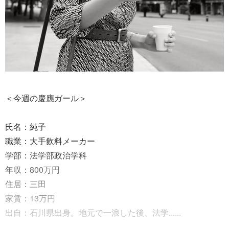
＜今週の慶應ガール＞
氏名：純子
職業：大手飲料メーカー
学部：法学部政治学科
年収：800万円
住居：三田
家賃：13万円
出自：石川県出身。地元で一浪した後、法学......