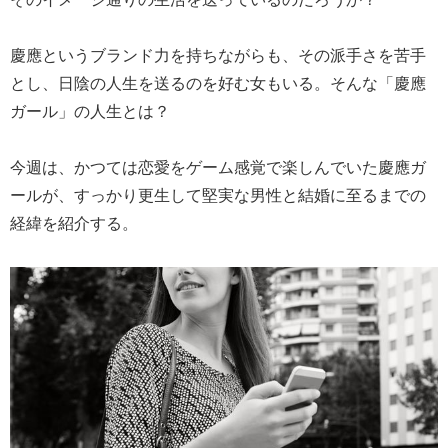
慶應というブランド力を持ちながらも、その派手さを苦手
とし、日陰の人生を送るのを好む女もいる。そんな「慶應
ガール」の人生とは？
今週は、かつては恋愛をゲーム感覚で楽しんでいた慶應ガ
ールが、すっかり更生して堅実な男性と結婚に至るまでの
経緯を紹介する。