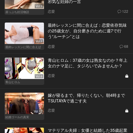
邪気な妊婦の一言
Vol.1
恋愛
122
崖っぷち妊活物語
最終レッスンに間に合えば：恋愛依存気味
の25歳女が、自分磨きのために週7で行
う“ルーチン”とは
Vol.1
恋愛
68
最終レッスンに間に合えば
青山ヒロム：37歳の女は熟女なのか？年上
女のナマ足に、タジろいでみませんか？
恋愛
Vol.6
青山ヒロム
嫁が寝るまで、帰りたくない。朝4時まで
TSUTAYAで過ごす夫
恋愛
Vol.17
結婚ゴールの真実
マテリアル夫婦：女優と結婚した35歳起業