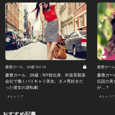
慶應ガール、29歳 Vol.16
慶應ガール、2
慶應ガール、29歳：NY校出身、外資系製薬
慶應ガー
会社で働くバリキャリ美女。ダメ男好きだ
伝説の美
った彼女の逆転劇
が…？
#キャリア
#キャリ
おすすめ記事