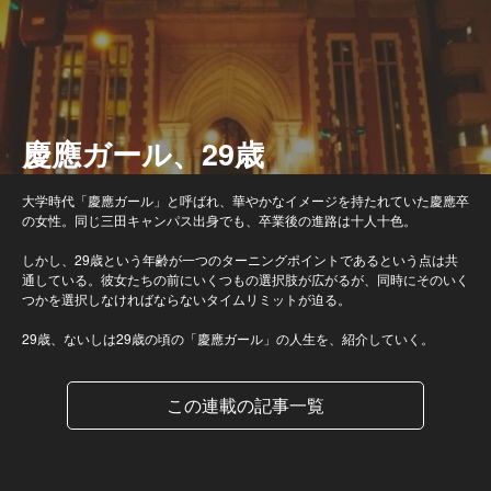
慶應ガール、29歳
大学時代「慶應ガール」と呼ばれ、華やかなイメージを持たれていた慶應卒
の女性。同じ三田キャンパス出身でも、卒業後の進路は十人十色。
しかし、29歳という年齢が一つのターニングポイントであるという点は共
通している。彼女たちの前にいくつもの選択肢が広がるが、同時にそのいく
つかを選択しなければならないタイムリミットが迫る。
29歳、ないしは29歳の頃の「慶應ガール」の人生を、紹介していく。
この連載の記事一覧