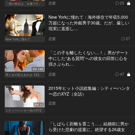
恋愛
25
「僕の彼女は、女優です」
New Yorkに憧れて：海外移住で年収5,000
万超になった外銀男子30歳。だが、厳しい
現実に直面し…
Vol.1
恋愛
27
New Yorkに憧れて
「この子を離したくない…！」男がデート
中にした“ある質問”への彼女の回答に心を
揺さぶられ…
Vol.148
恋愛
47
男と女の答えあわせ【A】
2015年ヒット小説総集編：シティーハンタ
ー恋のXYZ（全話）
恋愛
Vol.11
シティーハンター恋のXYZ
「しばらく距離を置こう…」結婚前に男か
ら受けた悲劇の提案に、絶望する26歳女