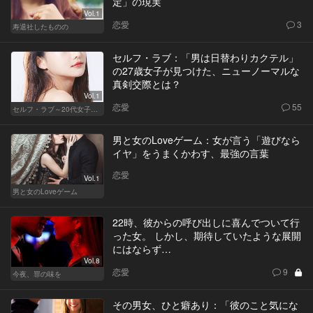
定」の現実
Vol.1
恋愛
3
寿退社したものの
セルフ・ラブ：「男は日替わりカクテル」
の27歳女子が見つけた、ニューノーマルな
真剣交際とは？
Vol.1
恋愛
55
セルフ・ラブ～20代女子の矛盾～
男と女のLoveゲーム：女が言う「遊びなら
イヤ」をうまくかわす、最強の言葉
恋愛
Vol.1
男と女のLoveゲーム
22時、彼からの呼び出しに喜んでついて行
った女。 しかし、期待していたような展開
にはならず…
Vol.8
恋愛
9
今夜、罪の味を
その男女、ひと癖あり：「彼のこと気にな