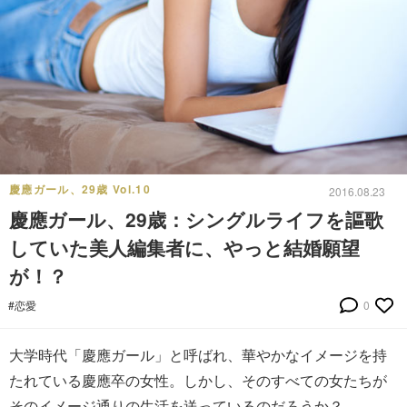
慶應ガール、29歳 Vol.10
2016.08.23
慶應ガール、29歳：シングルライフを謳歌
していた美人編集者に、やっと結婚願望
が！？
#恋愛
0
大学時代「慶應ガール」と呼ばれ、華やかなイメージを持
たれている慶應卒の女性。しかし、そのすべての女たちが
そのイメージ通りの生活を送っているのだろうか？