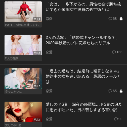
「女は、一歩下がるの」男性社会で勝ち抜
いてきた敏腕女性役員の処世術とは
恋愛
68
Vol.8
わたし、9時に出社します。
2人の花嫁：「結婚式キャンセルする？」
2020年秋婚のプレ花嫁たちのリアル
恋愛
166
Vol.1
2人の花嫁
「過去の過ちは、結婚前に精算しなきゃ」
婚約中の女を追い詰める、最悪のメールと
は
Vol.6
恋愛
65
貴女みたいに
愛しのドS妻：深夜の修羅場…ドS妻の追及
に思わず吐いた、男の苦しすぎる言い訳
恋愛
90
Vol.1
愛しのドS妻