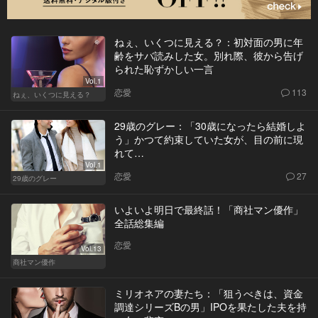
ねぇ、いくつに見える？：初対面の男に年
齢をサバ読みした女。別れ際、彼から告げ
られた恥ずかしい一言
Vol.1
恋愛
113
ねぇ、いくつに見える？
29歳のグレー：「30歳になったら結婚しよ
う」かつて約束していた女が、目の前に現
れて…
Vol.1
恋愛
27
29歳のグレー
いよいよ明日で最終話！「商社マン優作」
全話総集編
恋愛
Vol.13
商社マン優作
ミリオネアの妻たち：「狙うべきは、資金
調達シリーズBの男」IPOを果たした夫を持