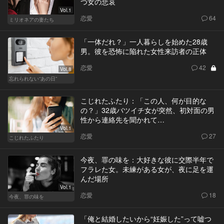
つ女の悲哀
Vol.1
恋愛
64
ミリオネアの妻たち
「一体だれ？」一人暮らしを始めた28歳
男。彼を恐怖に陥れた女性来訪者の正体
恋愛
42
Vol.8
忘れられない“あの日”
こじれたふたり：「この人、何が目的な
の？」32歳バツイチ女が突然、初対面の男
性から連絡先を聞かれて…
Vol.1
恋愛
27
こじれたふたり
今夜、罪の味を：大好きな彼に交際半年で
フラレた女。未練がある女が、夜に足を運
んだ場所
Vol.1
恋愛
18
今夜、罪の味を
「俺と結婚したいから“妊娠した”って嘘つ