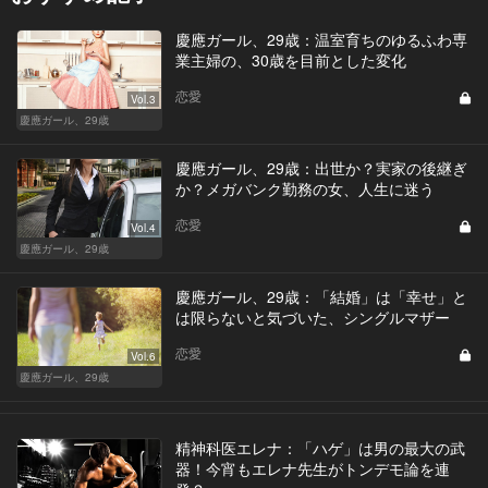
慶應ガール、29歳：温室育ちのゆるふわ専
業主婦の、30歳を目前とした変化
恋愛
Vol.3
慶應ガール、29歳
慶應ガール、29歳：出世か？実家の後継ぎ
か？メガバンク勤務の女、人生に迷う
恋愛
Vol.4
慶應ガール、29歳
慶應ガール、29歳：「結婚」は「幸せ」と
は限らないと気づいた、シングルマザー
恋愛
Vol.6
慶應ガール、29歳
精神科医エレナ：「ハゲ」は男の最大の武
器！今宵もエレナ先生がトンデモ論を連