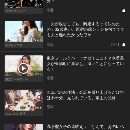
発？
Vol.5
恋愛
精神科医エレナ
「夫が改心しても、離婚するって決めた
の」32歳妻が、原宿の億ションを捨ててで
も夫と離れたかったワケ
Vol.11
恋愛
41
籠のなかの妻
東京プールラバー：ナゼそこに！？水着美
女が東陽町に集結し、凄いことになってい
る！
Vol.3
恋愛
東京プールラバー
ホムパのお作法：会話を盛り上げるだけで
は不十分。見られている、家主の品格
恋愛
Vol.1
ホムパのお作法
高学歴女子の遠吠え：「なんで、あのレベ