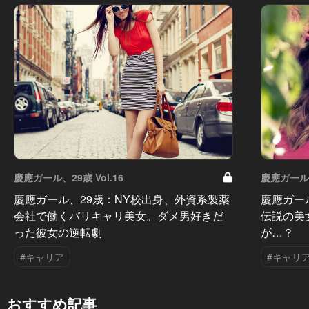
慶應ガール、29歳 Vol.16
慶應ガール、2
慶應ガール、29歳：NY校出身、外資系製薬
慶應ガー
会社で働くバリキャリ美女。ダメ男好きだ
伝説の美
った彼女の逆転劇
が…？
#キャリア
#キャリ
おすすめ記事