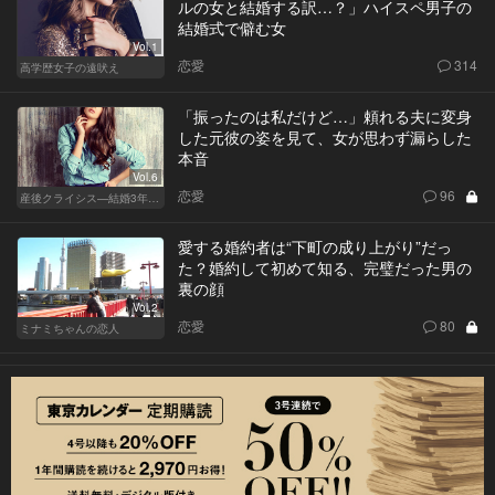
ルの女と結婚する訳…？」ハイスペ男子の
結婚式で僻む女
Vol.1
恋愛
314
高学歴女子の遠吠え
「振ったのは私だけど…」頼れる夫に変身
した元彼の姿を見て、女が思わず漏らした
本音
Vol.6
恋愛
96
産後クライシス—結婚3年目の波乱—
愛する婚約者は“下町の成り上がり”だっ
た？婚約して初めて知る、完璧だった男の
裏の顔
Vol.2
恋愛
80
ミナミちゃんの恋人