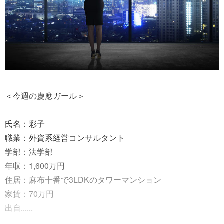
＜今週の慶應ガール＞
氏名：彩子
職業：外資系経営コンサルタント
学部：法学部
年収：1,600万円
住居：麻布十番で3LDKのタワーマンション
家賃：70万円
出自......