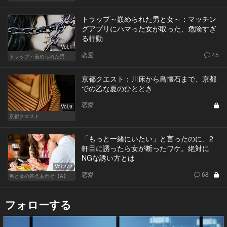
トラップ～嵌められた男と女～：マッチン
グアプリにハマった女が取った、危険すぎ
る行動
Vol.1
恋愛
45
トラップ～嵌められた男と女～
京都クエスト：川床から鳥懐石まで、京都
での乙な夏のひととき
恋愛
Vol.9
京都クエスト
「もっと一緒にいたい」と言ったのに、2
軒目に誘ったら女が断ったワケ。絶対に
NGな誘い方とは
Vol.272
恋愛
68
男と女の答えあわせ【A】
フォローする