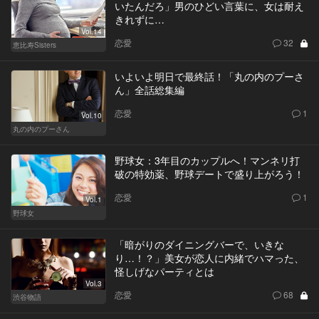
いたんだろ」男のひどい言葉に、女は耐え
きれずに…
Vol.14
恋愛
32
恵比寿Sisters
いよいよ明日で最終話！「丸の内のプーさ
ん」全話総集編
恋愛
1
Vol.10
丸の内のプーさん
野球女：3年目のカップルへ！マンネリ打
破の特効薬、野球デートで盛り上がろう！
恋愛
1
Vol.1
野球女
「暗がりのダイニングバーで、いきな
り…！？」美女が恋人に内緒でハマった、
怪しげなパーティとは
Vol.3
恋愛
68
渋谷物語