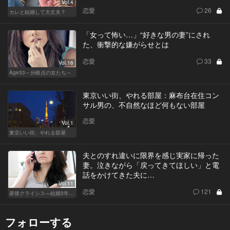
Vol.4
恋愛
26
カレと結婚して大丈夫？
「女って怖い…」“好きな男の妻”にされ
た、衝撃的な嫌がらせとは
恋愛
33
Vol.16
Age33～分岐点の女たち～
東京いい街、やれる部屋：麻布台在住コン
サル男の、不自然なほど何もない部屋
恋愛
Vol.1
東京いい街、やれる部屋
夫とのすれ違いに限界を感じ実家に帰った
妻。泣きながら「戻ってきてほしい」と電
話をかけてきた夫に…
Vol.11
恋愛
121
産後クライシス—結婚3年目の波乱—
フォローする