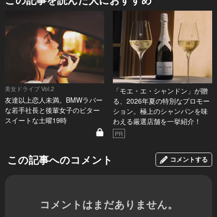
美女ドライブ Vol.2
「モエ・エ・シャンドン」が贈
友達以上恋人未満。BMWラバー
る、2026年夏の特別なプロモー
な若手社長と後輩女子のビター
ション。極上のシャンパンを味
スイートな土曜19時
わえる厳選店舗を一挙紹介！
PR
この記事へのコメント
コメントする
コメントはまだありません。