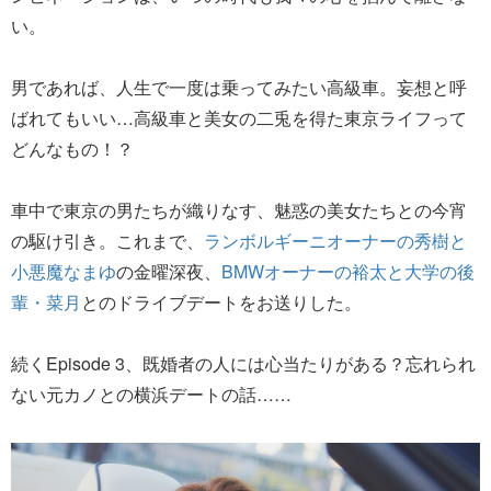
い。
男であれば、人生で一度は乗ってみたい高級車。妄想と呼
ばれてもいい…高級車と美女の二兎を得た東京ライフって
どんなもの！？
車中で東京の男たちが織りなす、魅惑の美女たちとの今宵
の駆け引き。これまで、
ランボルギーニオーナーの秀樹と
小悪魔なまゆ
の金曜深夜、
BMWオーナーの裕太と大学の後
輩・菜月
とのドライブデートをお送りした。
続くEpisode 3、既婚者の人には心当たりがある？忘れられ
ない元カノとの横浜デートの話……