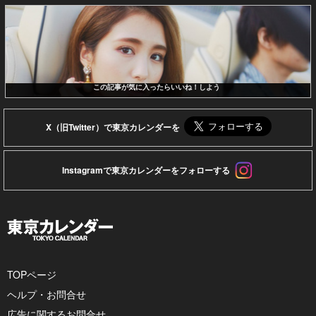
この記事が気に入ったらいいね！しよう
X（旧Twitter）で東京カレンダーを
Instagramで東京カレンダーをフォローする
TOPページ
ヘルプ・お問合せ
広告に関するお問合せ