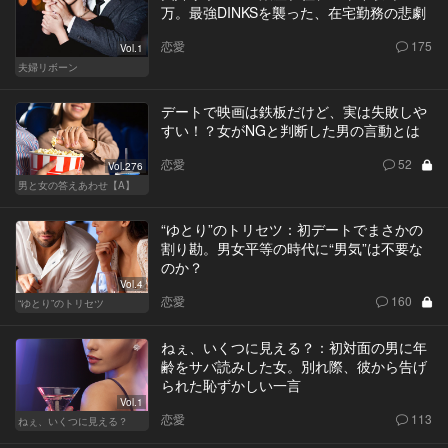
万。最強DINKSを襲った、在宅勤務の悲劇
恋愛
175
Vol.1
夫婦リボーン
デートで映画は鉄板だけど、実は失敗しや
すい！？女がNGと判断した男の言動とは
恋愛
52
Vol.276
男と女の答えあわせ【A】
“ゆとり”のトリセツ：初デートでまさかの
割り勘。男女平等の時代に“男気”は不要な
のか？
Vol.4
恋愛
160
“ゆとり”のトリセツ
ねぇ、いくつに見える？：初対面の男に年
齢をサバ読みした女。別れ際、彼から告げ
られた恥ずかしい一言
Vol.1
恋愛
113
ねぇ、いくつに見える？