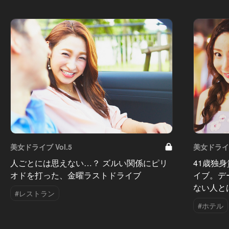
美女ドライブ Vol.5
美女ドライブ
人ごとには思えない…？ ズルい関係にピリ
41歳独
オドを打った、金曜ラストドライブ
イブ。デ
ない人と
#レストラン
#ホテル