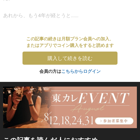
あれから、もう4年が経とうと......
この記事の続きは月額プラン会員への加入、
またはアプリでコイン購入をすると読めます
購入して続きを読む
会員の方は
こちらからログイン
この記事を読んだ人におすすめ