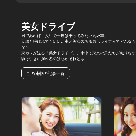
美女ドライブ
男であれば、人生で一度は乗ってみたい高級車。
妄想と呼ばれてもいい…車と美女のある東京ライフってどんなも
か？
東カレが送る「美女ドライブ」。車中で東京の男たちが織りなす
駆け引きに揺れるのは心かそれとも…
この連載の記事一覧