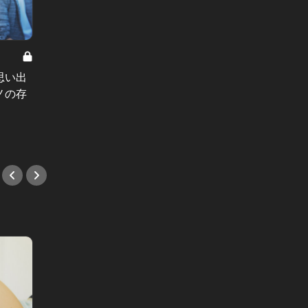
美女ドライブ Vol.1
美女ドライブ：小悪魔に振り回され
思い出
るランボルギーニ男。金曜深夜のド
ノの存
ライブの結末は…
#レストラン