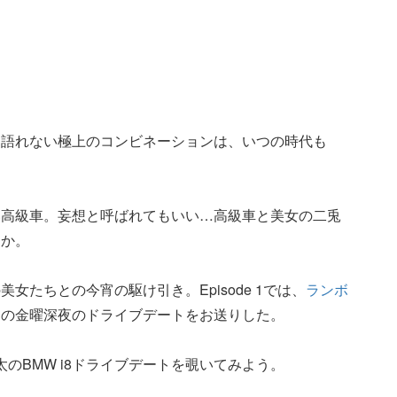
は語れない極上のコンビネーションは、いつの時代も
い高級車。妄想と呼ばれてもいい…高級車と美女の二兎
うか。
女たちとの今宵の駆け引き。Episode 1では、
ランボ
ゆ
の金曜深夜のドライブデートをお送りした。
裕太のBMW i8ドライブデートを覗いてみよう。