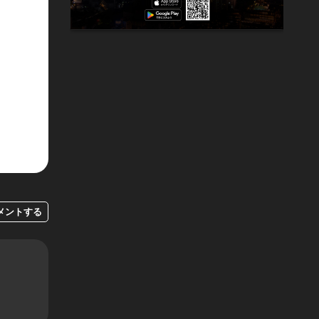
メントする