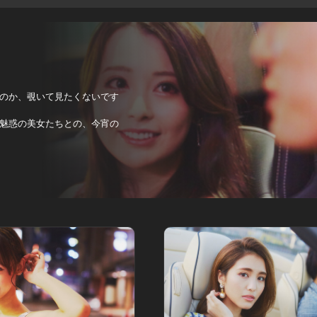
のか、覗いて見たくないです
魅惑の美女たちとの、今宵の