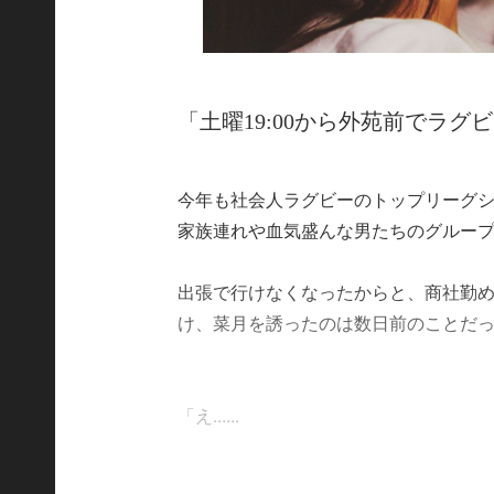
「土曜19:00から外苑前でラ
今年も社会人ラグビーのトップリーグ
家族連れや血気盛んな男たちのグルー
出張で行けなくなったからと、商社勤
け、菜月を誘ったのは数日前のことだ
「え......