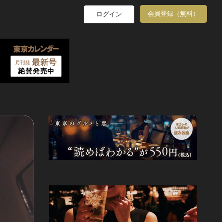
会員登録（無料）
ログイン