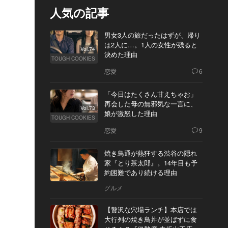
人気の記事
男女3人の旅だったはずが、帰り
は2人に…。1人の女性が残ると
Vol.74
決めた理由
TOUGH COOKIES
恋愛
6
「今日はたくさん甘えちゃお」
再会した母の無邪気な一言に、
Vol.73
娘が激怒した理由
TOUGH COOKIES
恋愛
9
焼き鳥通が熱狂する渋谷の隠れ
家『とり茶太郎』。14年目も予
約困難であり続ける理由
グルメ
【贅沢な穴場ランチ】本店では
大行列の焼き鳥丼が並ばずに食