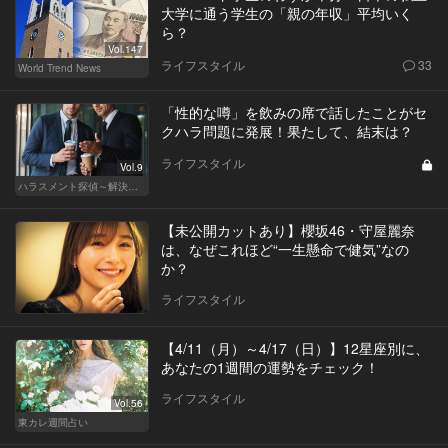
大学に通う学生の「親の年収」平均いく
ら？
Vol.147
ライフスタイル
33
World Trend News
「性的な噂」を飲みの席で話したことがセ
クハラ問題に発展！果たして、結末は？
ライフスタイル
Vol.9
ハラスメント探偵～解決編～
【未公開カットあり】櫻坂46・守屋麗奈
は、なぜこれほど“一生懸命で健気”なの
か？
ライフスタイル
【4/11（月）～4/17（日）】12星座別に、
あなたの1週間の運勢をチェック！
ライフスタイル
Vol.56
東カレ週間占い