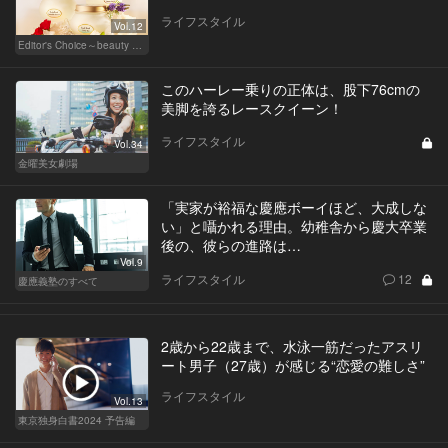
ライフスタイル
Vol.12
Editor's Choice～beauty & wellness～
このハーレー乗りの正体は、股下76cmの
美脚を誇るレースクイーン！
ライフスタイル
Vol.34
金曜美女劇場
「実家が裕福な慶應ボーイほど、大成しな
い」と囁かれる理由。幼稚舎から慶大卒業
後の、彼らの進路は…
Vol.9
ライフスタイル
12
慶應義塾のすべて
2歳から22歳まで、水泳一筋だったアスリ
ート男子（27歳）が感じる“恋愛の難しさ”
ライフスタイル
Vol.13
東京独身白書2024 予告編