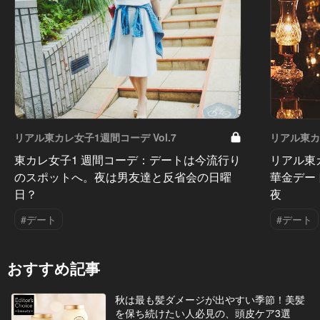
リアル東カレ女子1週間コーデ Vol.7
リアル東カレ
東カレ女子1 週間コーデ：デートは今流行り
リアル東
のスポットへ。夜は男友達と反省会の日曜
華金デー
日？
夜
#デート
#デート
おすすめ記事
秋は最も髪ダメージが出やすい季節！美髪
を保ち続けたい人必見の、頭皮ケア3選