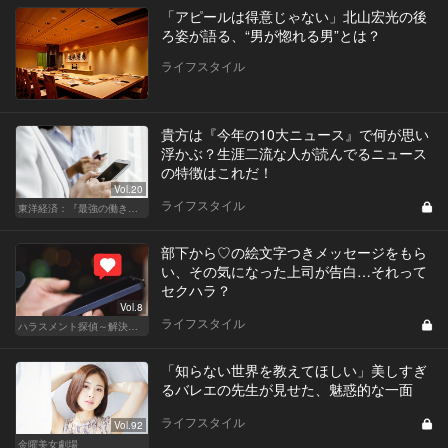
「アピールは得意じゃない」北山宏光の後
ろ姿が語る、“男が惚れる男”とは？
ライフスタイル
貴方は『今年の10大ニュース』で何が思い
浮かぶ？生涯二流な人が読んでるニュース
の特徴はこれだ！
Vol.20
ライフスタイル
東洋経済：『最強の働き方』『一流の育て方』
部下から♡の絵文字つきメッセージをもら
い、その気になった上司が告白…それって
セクハラ？
Vol.8
ライフスタイル
ハラスメント探偵～解決編～
「知らない世界を教えてほしい」美しすぎ
るバレエの先生が見せた、魅惑的な一面
ライフスタイル
Vol.92
金曜美女劇場