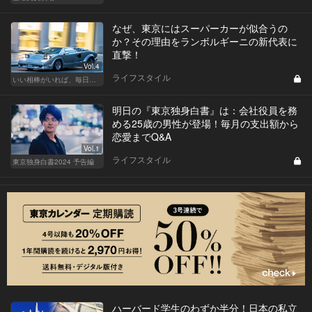
なぜ、東京にはスーパーカーが似合うの
か？その理由をランボルギーニの新代表に
直撃！
Vol.4
ライフスタイル
いい相棒がいれば、毎日が楽しい。クルマがあるとできること
明日の『東京独身白書』は：会社役員を務
める25歳の男性が登場！毎月の支出額から
恋愛までQ&A
Vol.1
ライフスタイル
東京独身白書2024 予告編
ハーバード学生のわずか半分！日本の私立