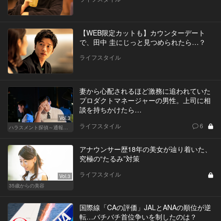
【WEB限定カットも】カウンターデート
で、田中 圭にじっと見つめられたら…？
ライフスタイル
妻から心配されるほど激務に追われていた
プロダクトマネージャーの男性。上司に相
談を持ちかけたら…
Vol.3
ライフスタイル
6
ハラスメント探偵～通報編～
アナウンサー歴18年の美女が辿り着いた、
究極の“たるみ”対策
ライフスタイル
Vol.3
35歳からの美容
国際線「CAの評価」JALとANAの順位が逆
転…バチバチ首位争いを制したのは？