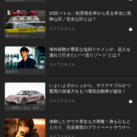
23区バトル：犯罪発生率から見る本当に危
険な区／安全な区とは？
ライフスタイル
Vol.2
東京23区バトル
海外経験が豊富な塩顔イケメンが、恋人を
連れて行きたい“一流リゾート”とは？
ライフスタイル
Vol.11
東彼男子
いよいよポルシェから、サステナブルかつ
驚異の加速力をもつ電気自動車が誕生！
ライフスタイル
Vol.9
いい相棒がいれば、毎日が楽しい。クルマがあるとできること
体験したサウナ美女も大興奮！身も心もと
とのう、完全個室のプライベートサウナへ
ライフスタイル