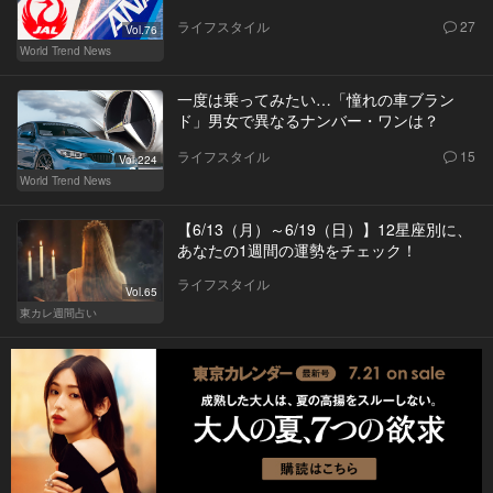
ライフスタイル
27
Vol.76
World Trend News
一度は乗ってみたい…「憧れの車ブラン
ド」男女で異なるナンバー・ワンは？
ライフスタイル
15
Vol.224
World Trend News
【6/13（月）～6/19（日）】12星座別に、
あなたの1週間の運勢をチェック！
ライフスタイル
Vol.65
東カレ週間占い