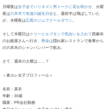
月曜夜は
女子会でハリネズミ男トークに花を咲かせ
、火曜
夜は
六本木で友達の誕生日会
と、週前半は飛ばしていた
が、水曜夜は
広尾のジムでクールダウン
。
そして木曜日は
ケリーとルブタンで気合いを入れて
西麻布
のお鮨屋さんへ行き、
華金は
隠れ家レストランで食事から
の六本木のシャンパンバーで飲み。
さて、週末の土曜は……？
＜東カレ女子プロフィール＞
名前：真衣
年齢：30歳
職業：PR会社勤務