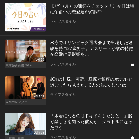
【1/9（月）の運勢をチェック！】今日は特
に午前中の恋愛運が好調♡
ライフスタイル
水泳でオリンピック選考会まで出場した経
験を持つ27歳男子。アスリートが故の特徴
が恋愛に悪影響を…
Vol.25
ライフスタイル
東京独身白書2024
JO1の川尻、河野、豆原と銀座のホテルで
過ごしたら見えた、3人の熱い思いとは
ライフスタイル
Vol.144
表紙カレンダー
「水着になるのはドキドキしたけど…」脱
ぐ楽しさを知った彼女が、グラドルになっ
たワケ
Vol.153
ライフスタイル
金曜美女劇場